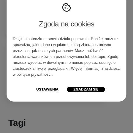
zaskórniki raz na
zawsze! SkinTra –
Comedo-killer
Zgoda na cookies
2
0
4 min
Dzięki ciasteczkom serwis działa poprawnie. Poniżej możesz
sprawdzić, jakie dane i w jakim celu są zbierane zarówno
przez nas, jak i naszych partnerów. Masz możliwość
określenia warunków ich przechowywania lub dostępu. Zgodę
COSIBELLA CORNER
możesz wycofać w dowolnym momencie poprzez usunięcie
Oczyszczanie
ciasteczek z Twojej przeglądarki. Więcej informacji znajdziesz
wodorowe –
w
polityce prywatności
.
Cosibella Corner
0
0
3 min
USTAWIENIA
ZGADZAM SIĘ
Tagi