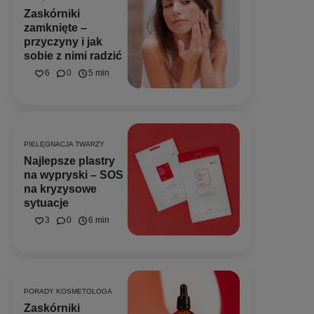
Zaskórniki
zamknięte –
przyczyny i jak
sobie z nimi radzić
6
0
5 min
PIELĘGNACJA TWARZY
Najlepsze plastry
na wypryski – SOS
na kryzysowe
sytuacje
3
0
6 min
PORADY KOSMETOLOGA
Zaskórniki