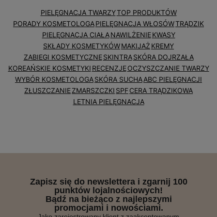
PIELĘGNACJA TWARZY
TOP PRODUKTÓW
PORADY KOSMETOLOGA
PIELĘGNACJA WŁOSÓW
TRĄDZIK
PIELĘGNACJA CIAŁA
NAWILŻENIE
KWASY
SKŁADY KOSMETYKÓW
MAKIJAŻ
KREMY
ZABIEGI KOSMETYCZNE
SKINTRA
SKÓRA DOJRZAŁA
KOREAŃSKIE KOSMETYKI
RECENZJE
OCZYSZCZANIE TWARZY
WYBÓR KOSMETOLOGA
SKÓRA SUCHA
ABC PIELĘGNACJI
ZŁUSZCZANIE
ZMARSZCZKI
SPF
CERA TRĄDZIKOWA
LETNIA PIELĘGNACJA
Zapisz się do newslettera i zgarnij 100
punktów lojalnościowych!
Bądź na bieżąco z najlepszymi
promocjami i nowościami.
Jako zarejestrowany klient z zaakceptowanym