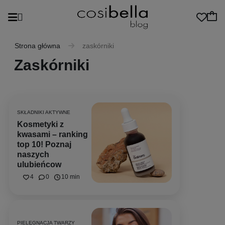
Strona główna
zaskórniki
Zaskórniki
SKŁADNIKI AKTYWNE
Kosmetyki z
kwasami – ranking
top 10! Poznaj
naszych
ulubieńcow
4
0
10 min
PIELĘGNACJA TWARZY