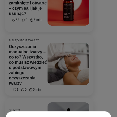
zamknięte i otwarte
– czym są i jak je
usunąć?
58
0
6 min
PIELĘGNACJA TWARZY
Oczyszczanie
manualne twarzy –
co to? Wszystko,
co musisz wiedzieć
o podstawowym
zabiegu
oczyszczania
twarzy
1
0
5 min
SKINTRA
Pożegnaj