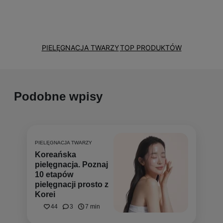
konsekwencja. I właśnie takie podejście staram
się przemycać do swoich tekstów.
PIELĘGNACJA TWARZY
TOP PRODUKTÓW
Podobne wpisy
PIELĘGNACJA TWARZY
Koreańska
pielęgnacja. Poznaj
10 etapów
pielęgnacji prosto z
Korei
44
3
7 min