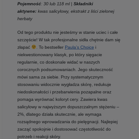
Pojemność
: 30 lub 118 ml
|
Składniki
aktywne:
kwas salicylowy, ekstrakt z liści zielonej
herbaty
Od tego produktu nie jesteśmy w stanie uciec i całe
szczęście! W tak profesjonalne sidła chętnie dam się
złapać
. To bestseller
Paula’s Choice
i
niekwestionowany klasyk, po który sięgacie
regularnie, co doskonale widać w naszych
corocznych podsumowaniach. Jego skuteczność
mówi sama za siebie. Przy systematycznym
stosowaniu widocznie wygładza skórę, redukuje
niedoskonałości i przebarwienia pozapalne oraz
pomaga wyrównać koloryt cery. Zawiera kwas
salicylowy w najwyższym dopuszczalnym stężeniu –
2%, dlatego działa skutecznie, ale wymaga
rozsądnego wprowadzania do pielęgnacji. Najlepiej
zacząć spokojnie i dostosować częstotliwość do
potrzeb i reakcji skóry.