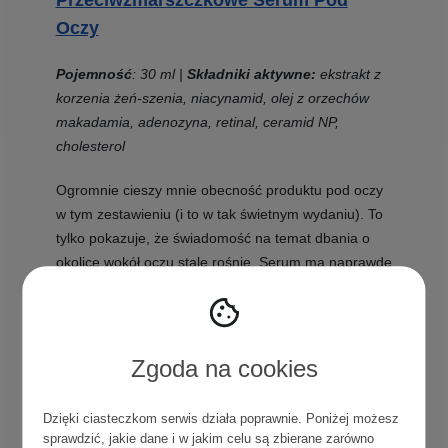
Oczy
Pojemność
: 30 ml |
Składniki aktywne:
ekstrakt z
korzenia żeń-szenia, niacynamid, olej z orzechów
makadamia, adenozyna, retinal, ceramid NP,
cholesterol
Ogromnie cieszy mnie obecność produktu pod oczy
w tym zestawieniu (i to w tak świetnym wydaniu). To
tylko pokazuje, że świadomość na temat dbania o
okolice wokół oczu stale rośnie. Serum ma naprawdę
imponujący skład: żeń-szeń, retinal, niacynamid,
adenozyna i ceramidy wspólnie działają
przeciwzmarszczkowo, ujędrniająco i
antyoksydacyjnie. Lekka i kremowa konsystencja
Zgoda na cookies
produktu szybko się wchłania, pozostawiając na
skórze jedwabiście gładką. Do tego wygodne
Dzięki ciasteczkom serwis działa poprawnie. Poniżej możesz
opakowanie z pompką, które ułatwia precyzyjne
sprawdzić, jakie dane i w jakim celu są zbierane zarówno