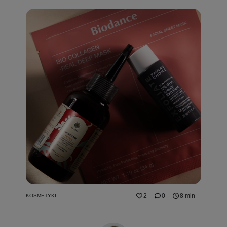
2
0
8 min
KOSMETYKI