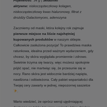
Pojemność
: 34 g |
Składniki
aktywne:
niskocząsteczkowy kolagen,
niskocząsteczkowy kwas hialuronowy, filtrat z
drożdży Galactomyces, adenozyna
Zaczniemy od maski, która kolejny rok zajmuje
pierwsze miejsce na liście najchętniej
kupowanych produktów
w naszym sklepie.
Całkowicie zasłużona pozycja! To prawdziwa maska
ratunkowa, idealna przed ważnym wydarzeniem, gdy
chcesz, by skóra wyglądała promiennie i zdrowo.
Świetnie trzyma się twarzy, więc możesz spokojnie
pójść spać, nie martwiąc się, że przesunie się w
nocy. Rano skóra jest widocznie bardziej napięta,
nawilżona i odświeżona. Cały pakiet wspaniałości dla
Twojej cery zawarty w jednej, niepozornej saszetce
.
Warto wiedzieć, że oprócz wersji ujędrniającej