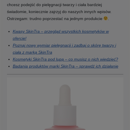
chcesz podejść do pielęgnacji twarzy i ciała bardziej
świadomie, koniecznie zajrzyj do naszych innych wpisów.
Ostrzegam: trudno poprzestać na jednym produkcie
.
Kwasy SkinTra – przegląd wszystkich kosmetyków w
ofercie!
Poznaj nowy wymiar pielęgnacji i zadbaj o skórę twarzy i
ciała z marką SkinTra
Kosmetyki SkinTra pod lupą – co musisz o nich wiedzieć?
Badania produktów marki SkinTra – sprawdź ich działanie