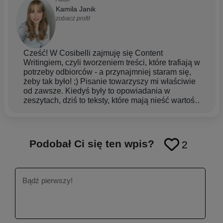
Kamila Janik
zobacz profil
Cześć! W Cosibelli zajmuję się Content
Writingiem, czyli tworzeniem treści, które trafiają w
potrzeby odbiorców - a przynajmniej staram się,
żeby tak było! ;) Pisanie towarzyszy mi właściwie
od zawsze. Kiedyś były to opowiadania w
zeszytach, dziś to teksty, które mają nieść wartość
i pomagać w codziennej pielęgnacji. Ukończyłam
studia magisterskie, które pozwoliły mi rozwinąć
skrzydła w tworzeniu treści - zarówno tych
kreatywnych, jak i merytorycznych. W pracy
Podobał Ci się ten wpis?
2
stawiam na prostotę i konkret. Wierzę, że dobry
tekst to taki, który nie tylko się dobrze czyta, ale
też zostaje w głowie (i czasem ułatwia życie).
Szczególnie bliskie są mi tematy z obszaru
pielęgnacji, może dlatego, że moja skóra bywa
wybredna, a włosy… żyją według własnego planu
dnia. ;) To tylko przypomina mi, że self-care to nie
tylko same kosmetyki, ale też cierpliwość i