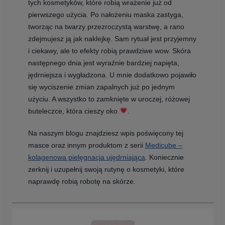
tych kosmetyków, które robią wrażenie już od
pierwszego użycia. Po nałożeniu maska zastyga,
tworząc na twarzy przezroczystą warstwę, a rano
zdejmujesz ją jak naklejkę. Sam rytuał jest przyjemny
i ciekawy, ale to efekty robią prawdziwe wow. Skóra
następnego dnia jest wyraźnie bardziej napięta,
jędrniejsza i wygładzona. U mnie dodatkowo pojawiło
się wyciszenie zmian zapalnych już po jednym
użyciu. A wszystko to zamknięte w uroczej, różowej
buteleczce, która cieszy oko
.
Na naszym blogu znajdziesz wpis poświęcony tej
masce oraz innym produktom z serii
Medicube –
kolagenowa pielęgnacja ujędrniająca
. Koniecznie
zerknij i uzupełnij swoją rutynę o kosmetyki, które
naprawdę robią robotę na skórze.