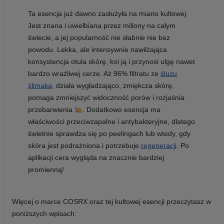
Ta esencja już dawno zasłużyła na miano kultowej.
Jest znana i uwielbiana przez miliony na całym
świecie, a jej popularność nie słabnie nie bez
powodu. Lekka, ale intensywnie nawilżająca
konsystencja otula skórę, koi ją i przynosi ulgę nawet
bardzo wrażliwej cerze. Aż 96% filtratu ze
śluzu
ślimaka
, działa wygładzająco, zmiękcza skórę,
pomaga zmniejszyć widoczność porów i rozjaśnia
przebarwienia
. Dodatkowo esencja ma
właściwości przeciwzapalne i antybakteryjne, dlatego
świetnie sprawdza się po peelingach lub wtedy, gdy
skóra jest podrażniona i potrzebuje
regeneracji
. Po
aplikacji cera wygląda na znacznie bardziej
promienną!
Więcej o marce COSRX oraz tej kultowej esencji przeczytasz w
poniższych wpisach: