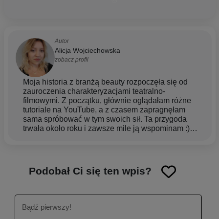
Autor
Alicja Wojciechowska
zobacz profil
Moja historia z branżą beauty rozpoczęła się od
zauroczenia charakteryzacjami teatralno-
filmowymi. Z początku, głównie oglądałam różne
tutoriale na YouTube, a z czasem zapragnęłam
sama spróbować w tym swoich sił. Ta przygoda
trwała około roku i zawsze mile ją wspominam :)
Decyzja o studiach kosmetologicznych była
bardzo spontaniczna. Jak tylko pojawiła się taka
myśl w mojej głowie, od razu zabrałam się za jej
realizację. Nie poddawałam się, mimo że początki
Podobał Ci się ten wpis?
były ciężkie. Gdy dostałam pierwszą pracę w
zawodzie, zrozumiałam, że jest to właśnie to, co
chce robić całe życie. Uwielbiam się rozwijać i
uczyć nowych rzeczy, a właśnie ta branża mi to
umożliwia. Aby nasza skóra była w jak najlepszej