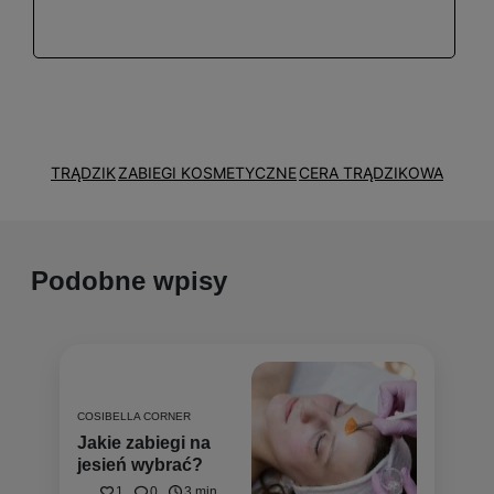
kondycji, część sukcesu to odpowiednio dobrany
zabieg, a część to dopasowana pielęgnacja
domowa. To właśnie staram się przekazywać
swoim klientkom i dbać o obie te sfery z należytą
starannością, tak by czuły się zaopiekowane i
bezpieczne w moich rękach.
TRĄDZIK
ZABIEGI KOSMETYCZNE
CERA TRĄDZIKOWA
Podobne wpisy
COSIBELLA CORNER
Jakie zabiegi na
jesień wybrać?
1
0
3 min