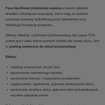
Faza lipofilowa (niebieska) zawiera
w swoim składzie
skwalan i mirystynian izopropylu, które mają za zadanie
ochraniać warstwę hydrofilową przed utlenianiem oraz
stabilizują formulację preparatu.
Główny składnik, czyli kwas trójchlorooctowy tak zwane TCA
znane jest z wielu dobroczynnych działań dla naszej skóry. Jest
to
peeling medyczny do silnej biostymulacji
.
Efekty:
redukcja zmarszczek, bruzd i linii,
ograniczenie nadmiernego łojotoku,
wyrównanie kolorytu i rozjaśnienie przebarwień,
zagęszczenie i ujędrnienie, poprawa elastyczności skóry,
wyrównanie struktury skóry, spłycanie blizn potrądzikowych,
wizualne zwężenie porów.