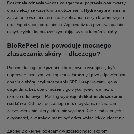
Doskonale odnawia włókna kolagenowe, poprawia owal twarzy
oraz walczy ze wszelkimi zwiotczeniami.
Hydroksyprolina
ma
za zadanie wzmacnianie i uszczelnianie naczyń krwionośnych
oraz łagodzące podrażnienia. Arginina działa przeciwzapalnie i
oksydacyjnie dodatkowo stymulując wzrost komórek skóry.
BioRePeel nie powoduje mocnego
złuszczania skóry – dlaczego?
Pomimo takiego połączenia, które pewnie wydaje się być
naprawdę mocnym, zabieg jest całoroczny i przy odpowiednim
dbaniu o skórę, czyli stosowaniu SPF i reaplikowaniu go w
ciągu dnia, bez obaw możemy go wykonywać również w
okresie urlopowym. Peeling wywołuje
delikatne złuszczanie
naskórka
. Od razu po zabiegu może wystąpić nieznaczne
zaczerwienienie skóry, które nie wyklucza Cię z codziennych
aktywności, a w trakcie może być odczuwalne lekkie pieczenie.
Zabieg BioRePeel polecamy w szczególności skórom