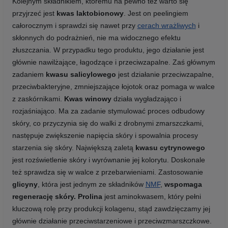
Kolejnym składnikiem, któremu na pewno też warto się
przyjrzeć jest
kwas laktobionowy
. Jest on peelingiem
całorocznym i sprawdzi się nawet przy
cerach wrażliwych
i
skłonnych do podrażnień, nie ma widocznego efektu
złuszczania. W przypadku tego produktu, jego działanie jest
głównie nawilżające, łagodzące i przeciwzapalne. Zaś głównym
zadaniem
kwasu salicylowego
jest działanie przeciwzapalne,
przeciwbakteryjne, zmniejszające łojotok oraz pomaga w walce
z zaskórnikami.
Kwas winowy
działa wygładzająco i
rozjaśniająco. Ma za zadanie stymulować proces odbudowy
skóry, co przyczynia się do walki z drobnymi zmarszczkami,
następuje zwiększenie napięcia skóry i spowalnia procesy
starzenia się skóry. Największą zaletą
kwasu cytrynowego
jest rozświetlenie skóry i wyrównanie jej kolorytu. Doskonale
też sprawdza się w walce z przebarwieniami. Zastosowanie
glicyny
, która jest jednym ze składników
NMF
,
wspomaga
regenerację skóry. Prolina
jest aminokwasem, który pełni
kluczową rolę przy produkcji kolagenu, stąd zawdzięczamy jej
głównie działanie przeciwstarzeniowe i przeciwzmarszczkowe.