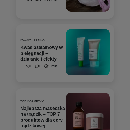
KWASY I RETINOL
Kwas azelainowy w
pielęgnacji –
działanie i efekty
0
0
5 min
TOP KOSMETYKI
Najlepsza maseczka
na trądzik – TOP 7
produktów dla cery
trądzikowej