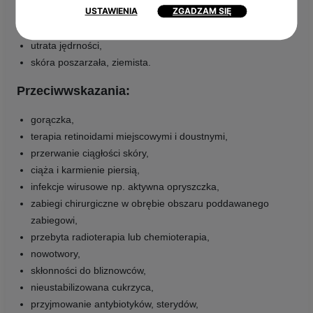
USTAWIENIA
ZGADZAM SIĘ
nadmierna produkcja sebum,
zmarszczki, bruzdy, linie,
utrata jędrności,
skóra poszarzała, ziemista.
Przeciwwskazania:
gorączka,
terapia retinoidami miejscowymi i doustnymi,
przerwanie ciągłości skóry,
ciąża i karmienie piersią,
infekcje wirusowe np. aktywna opryszczka,
zabiegi chirurgiczne w obrębie obszaru poddawanego
zabiegowi,
przebyta radioterapia lub chemioterapia,
nowotwory,
skłonności do bliznowców,
nieustabilizowana cukrzyca,
przyjmowanie antybiotyków, sterydów,