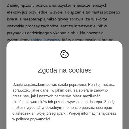
Zabieg łączony pozwala na uzyskanie jeszcze lepszych
efektów już przy jednej wizycie. Połączenie tak fantastycznego
kwasu z mezoterapią mikroigłową sprawia, że w skórze
wszystkie procesy zachodzą jeszcze intensywniej niż w
przypadku oddzielnego wykonania obu. Na początek
wykonujemy
zabieg kwasowy
, który przygotowuje skórę na
dalsze etapy. Już wtedy skóra zaczyna pracować. Następnie
na tym właśnie preparacie wykonujemy nakłuwania i na koniec
dokładamy kolejną warstwę peelingu. Dzięki temu ma on
możliwość wnikać w
jeszcze głębsze warstwy skóry, co
Zgoda na cookies
bezpośrednio wpływa na mocniejsze działanie i szybsze
osiągnięcie zamierzonych efektów
. Taki zabieg pomaga
Dzięki ciasteczkom serwis działa poprawnie. Poniżej możesz
przywrócić prawidłową równowagę skórze.
sprawdzić, jakie dane i w jakim celu są zbierane zarówno
przez nas, jak i naszych partnerów. Masz możliwość
Wskazania:
określenia warunków ich przechowywania lub dostępu. Zgodę
możesz wycofać w dowolnym momencie poprzez usunięcie
skóra potrzebująca rewitalizacji,
ciasteczek z Twojej przeglądarki. Więcej informacji znajdziesz
w
polityce prywatności
.
przebarwienia,
trądzik aktywny, zaskórniki,