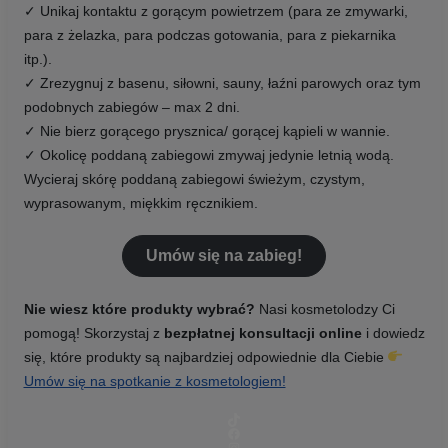
✓ Unikaj kontaktu z gorącym powietrzem (para ze zmywarki,
para z żelazka, para podczas gotowania, para z piekarnika
itp.).
✓ Zrezygnuj z basenu, siłowni, sauny, łaźni parowych oraz tym
podobnych zabiegów – max 2 dni.
✓ Nie bierz gorącego prysznica/ gorącej kąpieli w wannie.
✓ Okolicę poddaną zabiegowi zmywaj jedynie letnią wodą.
Wycieraj skórę poddaną zabiegowi świeżym, czystym,
wyprasowanym, miękkim ręcznikiem.
Umów się na zabieg!
Nie wiesz które produkty wybrać?
Nasi kosmetolodzy Ci
pomogą! Skorzystaj z
bezpłatnej konsultacji online
i dowiedz
się, które produkty są najbardziej odpowiednie dla Ciebie
Umów się na spotkanie z kosmetologiem!
TikTok
Facebook
Instagram