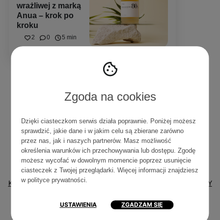
wrażliwej z marką
Anua – krok po
kroku
2
0
5 min
Tagi
Zgoda na cookies
Dzięki ciasteczkom serwis działa poprawnie. Poniżej możesz
PIELĘGNACJA TWARZY
TOP PRODUKTÓW
sprawdzić, jakie dane i w jakim celu są zbierane zarówno
PORADY KOSMETOLOGA
PIELĘGNACJA WŁOSÓW
TRĄDZIK
przez nas, jak i naszych partnerów. Masz możliwość
PIELĘGNACJA CIAŁA
NAWILŻENIE
KWASY
określenia warunków ich przechowywania lub dostępu. Zgodę
SKŁADY KOSMETYKÓW
MAKIJAŻ
KREMY
możesz wycofać w dowolnym momencie poprzez usunięcie
ciasteczek z Twojej przeglądarki. Więcej informacji znajdziesz
ZABIEGI KOSMETYCZNE
SKINTRA
SKÓRA DOJRZAŁA
w
polityce prywatności
.
KOREAŃSKIE KOSMETYKI
RECENZJE
OCZYSZCZANIE TWARZY
WYBÓR KOSMETOLOGA
SKÓRA SUCHA
ABC PIELĘGNACJI
USTAWIENIA
ZGADZAM SIĘ
ZŁUSZCZANIE
ZMARSZCZKI
SPF
CERA TRĄDZIKOWA
LETNIA PIELĘGNACJA