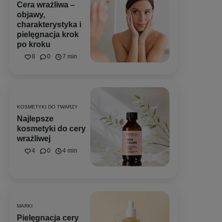
Cera wrażliwa –
objawy,
charakterystyka i
pielęgnacja krok
po kroku
8
0
7 min
KOSMETYKI DO TWARZY
Najlepsze
kosmetyki do cery
wrażliwej
4
0
4 min
MARKI
Pielęgnacja cery