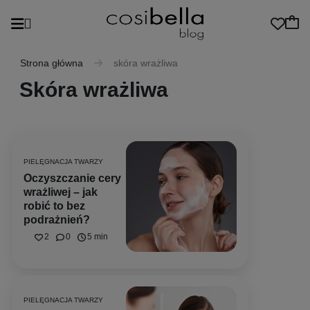
Strona główna
skóra wrażliwa
Skóra wrażliwa
PIELĘGNACJA TWARZY
Oczyszczanie cery
wrażliwej – jak
robić to bez
podrażnień?
2
0
5 min
PIELĘGNACJA TWARZY