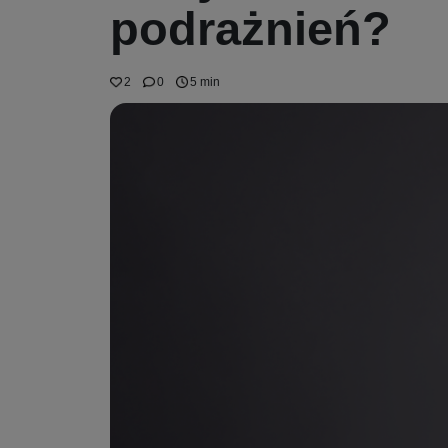
podrażnień?
2
0
5 min