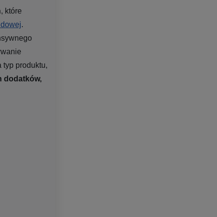
h
, które
pidowej
.
ensywnego
żywanie
 typ produktu,
ch dodatków,