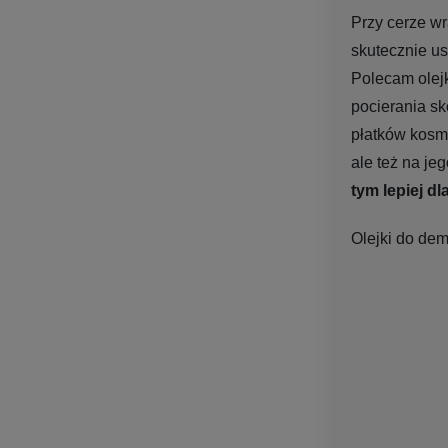
Przy cerze wr
skutecznie us
Polecam olej
pocierania sk
płatków kosme
ale też na je
tym lepiej dl
Olejki do dem