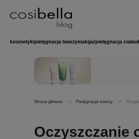
kosmetyki
pielęgnacja twarzy
makijaż
pielęgnacja ciała
w
Strona główna
Pielęgnacja twarzy
Oczysz
Oczyszczanie ce