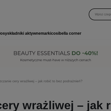
łosy
składniki aktywne
marki
cosibella corner
czanie cery wrażliwej – jak robić to bez podrażnień?
ry wrażliwej – jak r