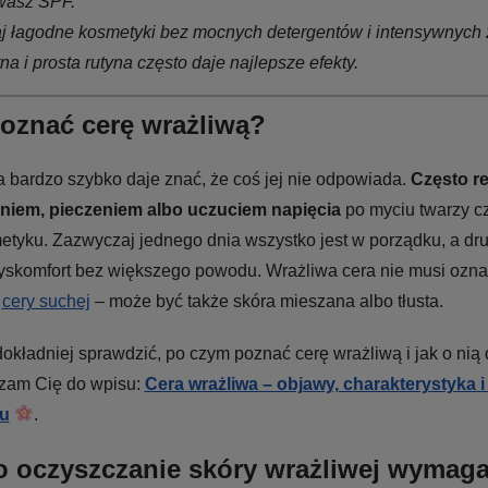
wasz SPF.
j łagodne kosmetyki bez mocnych detergentów i intensywnych
a i prosta rutyna często daje najlepsze efekty.
oznać cerę wrażliwą?
 bardzo szybko daje znać, że coś jej nie odpowiada.
Często r
niem, pieczeniem albo uczuciem napięcia
po myciu twarzy c
tyku. Zazwyczaj jednego dnia wszystko jest w porządku, a dr
dyskomfort bez większego powodu. Wrażliwa cera nie musi ozn
e
cery suchej
– może być także skóra mieszana albo tłusta.
dokładniej sprawdzić, po czym poznać cerę wrażliwą i jak o nią
szam Cię do wpisu:
Cera wrażliwa – objawy, charakterystyka i
ku
.
o oczyszczanie skóry wrażliwej wymag