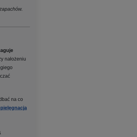
 zapachów.
eaguje
zy nałożeniu
ugiego
aczać
 dbać na co
 pielęgnacja
a