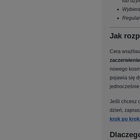
lub uży
Wybiera
Regularn
Jak rozp
Cera wrażliwa
zaczerwienie
nowego kosme
pojawia się 
jednocześni
Jeśli chcesz 
dzień, zapra
krok po kro
Dlaczeg