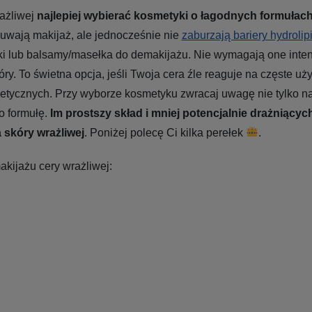
ażliwej
najlepiej wybierać kosmetyki o łagodnych formułac
uwają makijaż, ale jednocześnie nie
zaburzają bariery hydroli
ki lub balsamy/masełka do demakijażu. Nie wymagają one int
óry. To świetna opcja, jeśli Twoja cera źle reaguje na częste u
tycznych. Przy wyborze kosmetyku zwracaj uwagę nie tylko na
go formułę.
Im prostszy skład i mniej potencjalnie drażniący
a skóry wrażliwej
. Poniżej polecę Ci kilka perełek
.
akijażu cery wrażliwej: