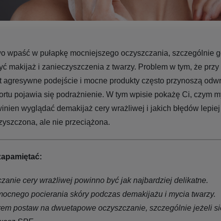
wo wpaść w pułapkę mocniejszego oczyszczania, szczególnie 
ć makijaż i zanieczyszczenia z twarzy. Problem w tym, że przy
t agresywne podejście i mocne produkty często przynoszą odwro
rtu pojawia się podrażnienie. W tym wpisie pokażę Ci, czym m
winien wyglądać demakijaż cery wrażliwej i jakich błędów lepiej
zyszczona, ale nie przeciążona.
zapamiętać:
zanie cery wrażliwej powinno być jak najbardziej delikatne.
mocnego pocierania skóry podczas demakijażu i mycia twarzy.
em postaw na dwuetapowe oczyszczanie, szczególnie jeżeli si