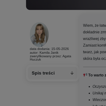
Wiem, że łat
dokładnie zmy
wrażliwej zby
Zamiast komfo
data dodania: 15-05-2026
twarz, jak po
autor: Kamila Janik
zweryfikowany przez:
Agata
skóra była oc
Huczuk
Spis treści
To warto 
Oczyszc
Unikaj 
Wieczor