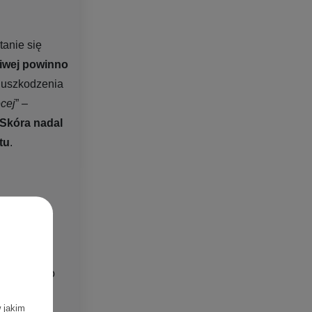
tanie się
liwej powinno
a uszkodzenia
cej
” –
Skóra nadal
tu
.
asz
olenie.
y. Więcej o
w jakim