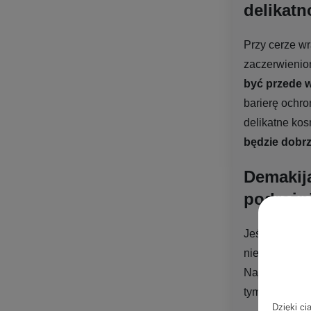
delikatn
Przy cerze wr
zaczerwienion
być przede 
barierę ochro
delikatne kos
będzie dobrz
Demakija
podrażn
Jeśli wykonuj
niedopasowan
Najlepiej pos
tym przeczyt
Dzięki ci