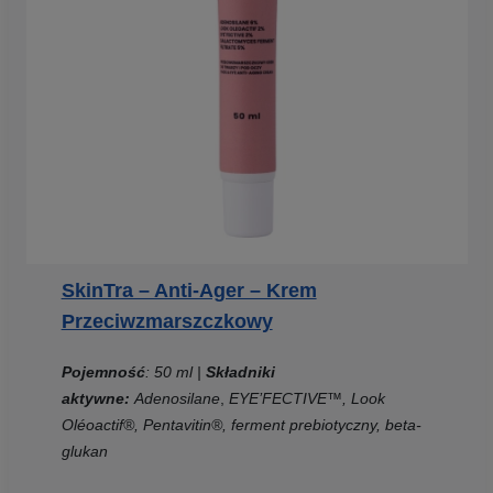
SkinTra – Anti-Ager – Krem
Przeciwzmarszczkowy
Pojemność
: 50 ml |
Składniki
aktywne:
Adenosilane
,
EYE’FECTIVE™, Look
Oléoactif®, Pentavitin®, ferment prebiotyczny, beta-
glukan