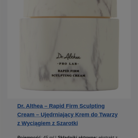
Dr. Althea – Rapid Firm Sculpting
Cream – Ujędrniający Krem do Twarzy
z Wyciągiem z Szarotki
Pojemność
: 45 ml |
Składniki aktywne:
ekstrakt z