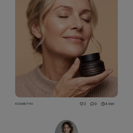
2
0
4 min
KOSMETYKI