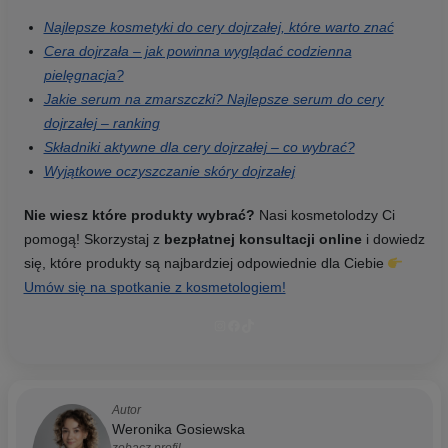
Najlepsze kosmetyki do cery dojrzałej, które warto znać
Cera dojrzała – jak powinna wyglądać codzienna
pielęgnacja?
Jakie serum na zmarszczki? Najlepsze serum do cery
dojrzałej – ranking
Składniki aktywne dla cery dojrzałej – co wybrać?
Wyjątkowe oczyszczanie skóry dojrzałej
Nie wiesz które produkty wybrać?
Nasi kosmetolodzy Ci
pomogą! Skorzystaj z
bezpłatnej konsultacji online
i dowiedz
się, które produkty są najbardziej odpowiednie dla Ciebie
Umów się na spotkanie z kosmetologiem!
Instagram
Facebook
TikTok
Autor
Weronika Gosiewska