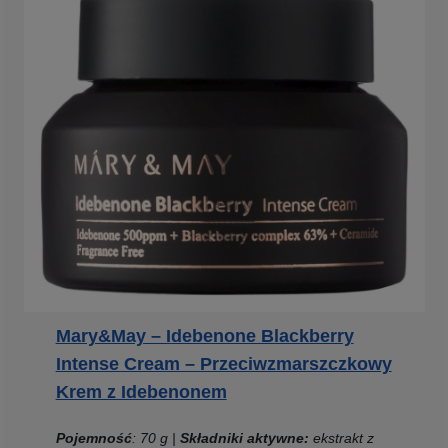
Mary&May – Idebenone Blackberry
Intense Cream – Przeciwzmarszczkowy
Krem z Idebenonem
Pojemność
: 70 g |
Składniki aktywne:
ekstrakt z