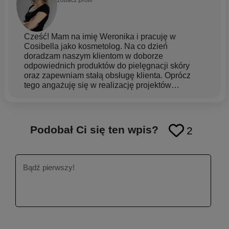
zobacz profil
Cześć! Mam na imię Weronika i pracuję w
Cosibella jako kosmetolog. Na co dzień
doradzam naszym klientom w doborze
odpowiednich produktów do pielęgnacji skóry
oraz zapewniam stałą obsługę klienta. Oprócz
tego angażuję się w realizację projektów
działowych, tworzę materiały edukacyjne, które
możecie znaleźć na naszych social mediach, a od
niedawna zaczynam także pisać artykuły
blogowe, aby dzielić się swoją wiedzą z szerszym
Podobał Ci się ten wpis?
2
gronem. Moje zainteresowanie kosmetologią
zaczęło się od makijażu, który towarzyszy mi do
dziś, a potem rozwinęło się w kierunku dalszej
edukacji i studiów. Nieustannie się rozwijam, aby
jeszcze lepiej pomagać Wam w doborze
pielęgnacji i zgłębiać tajniki kosmetologii.