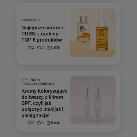
KOSMETYKI
Najlepsze serum z
PDRN – ranking
TOP 6 produktów
2
0
5 min
SPF - FILTRY
PRZECIWSŁONECZNE
Kremy koloryzujące
do twarzy z filtrem
SPF, czyli jak
połączyć makijaż i
pielęgnację!
2
0
6 min