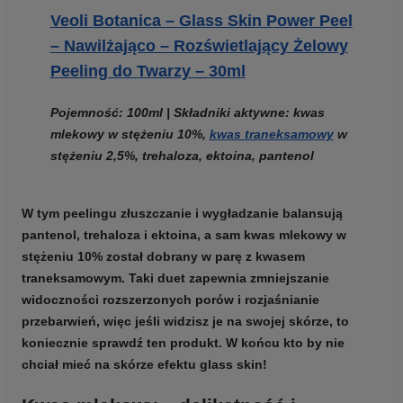
Veoli Botanica – Glass Skin Power Peel
– Nawilżająco – Rozświetlający Żelowy
Peeling do Twarzy – 30ml
Pojemność:
100ml |
Składniki aktywne:
kwas
mlekowy w stężeniu 10%,
kwas traneksamowy
w
stężeniu 2,5%, trehaloza, ektoina, pantenol
W tym peelingu złuszczanie i wygładzanie balansują
pantenol, trehaloza i ektoina, a sam
kwas mlekowy w
stężeniu 10%
został dobrany w parę z kwasem
traneksamowym. Taki duet zapewnia zmniejszanie
widoczności rozszerzonych porów i rozjaśnianie
przebarwień, więc jeśli widzisz je na swojej skórze, to
koniecznie sprawdź ten produkt. W końcu kto by nie
chciał mieć na skórze efektu glass skin!