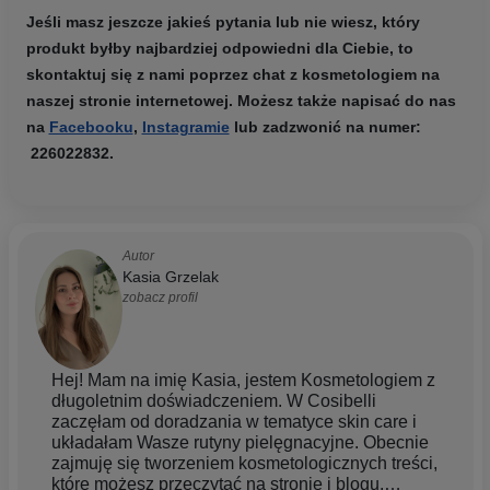
Jeśli masz jeszcze jakieś pytania lub nie wiesz, który
produkt byłby najbardziej odpowiedni dla Ciebie, to
skontaktuj się z nami poprzez
chat
z kosmetologiem
na
naszej stronie internetowej. Możesz także napisać do nas
na
Facebooku
,
Instagramie
lub zadzwonić na numer:
226022832
.
Autor
Kasia Grzelak
zobacz profil
Hej! Mam na imię Kasia, jestem Kosmetologiem z
długoletnim doświadczeniem. W Cosibelli
zaczęłam od doradzania w tematyce skin care i
układałam Wasze rutyny pielęgnacyjne. Obecnie
zajmuję się tworzeniem kosmetologicznych treści,
które możesz przeczytać na stronie i blogu.