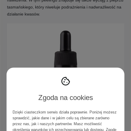
nawilżenia. W tym peelingu znajduje się także wyciąg z pieprzu
tasmańskiego, który niweluje podrażnienia i nadwrażliwość na
działanie kwasów.
Zgoda na cookies
Dzięki ciasteczkom serwis działa poprawnie. Poniżej możesz
sprawdzić, jakie dane i w jakim celu są zbierane zarówno
przez nas, jak i naszych partnerów. Masz możliwość
określenia warunków ich przechowywania lub dostępu. Zgodę