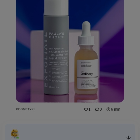
1
0
6 min
KOSMETYKI