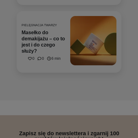
PIELĘGNACJA TWARZY
Masełko do
demakijażu – co to
jest i do czego
służy?
0
0
6 min
Zapisz się do newslettera i zgarnij 100