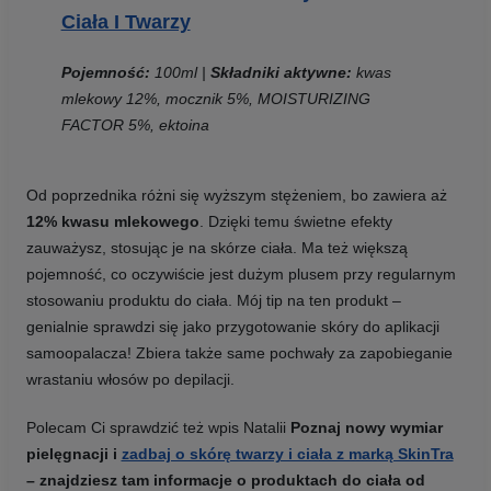
Ciała I Twarzy
Pojemność:
100ml |
Składniki aktywne:
kwas
mlekowy 12%, mocznik 5%, MOISTURIZING
FACTOR 5%, ektoina
Od poprzednika różni się wyższym stężeniem, bo zawiera aż
12% kwasu mlekowego
. Dzięki temu świetne efekty
zauważysz, stosując je na skórze ciała. Ma też większą
pojemność, co oczywiście jest dużym plusem przy regularnym
stosowaniu produktu do ciała. Mój tip na ten produkt –
genialnie sprawdzi się jako przygotowanie skóry do aplikacji
samoopalacza! Zbiera także same pochwały za zapobieganie
wrastaniu włosów po depilacji.
Polecam Ci sprawdzić też wpis Natalii
Poznaj nowy wymiar
pielęgnacji i
zadbaj o skórę twarzy i ciała z marką SkinTra
– znajdziesz tam informacje o produktach do ciała od