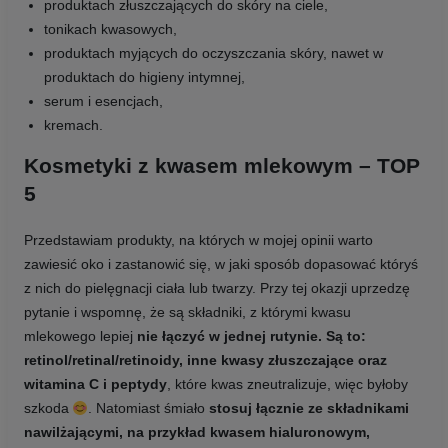
produktach złuszczających do skóry na ciele,
tonikach kwasowych,
produktach myjących do oczyszczania skóry, nawet w
produktach do higieny intymnej,
serum i esencjach,
kremach.
Kosmetyki z kwasem mlekowym – TOP
5
Przedstawiam produkty, na których w mojej opinii warto
zawiesić oko i zastanowić się, w jaki sposób dopasować któryś
z nich do pielęgnacji ciała lub twarzy. Przy tej okazji uprzedzę
pytanie i wspomnę, że są składniki, z którymi kwasu
mlekowego lepiej
nie łączyć w jednej rutynie. Są to:
retinol/retinal/retinoidy, inne kwasy złuszczające oraz
witamina C i peptydy
, które kwas zneutralizuje, więc byłoby
szkoda
. Natomiast
śmiało
stosuj łącznie ze składnikami
nawilżającymi, na przykład kwasem hialuronowym,