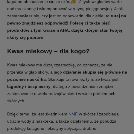
łagodne obchodzenie się ze skórą
. Z tych względów warto
dać mu szansę i wkomponować w rutynę pielęgnacyjną. Jeśli
zastanawiasz się, czy jest on odpowiedni dla ciebie, to
tutaj na
pewno znajdziesz odpowiedź!
Polecę ci także pięć
produktów z tym kwasem AHA, dzięki którym stan twojej
skóry się poprawi.
Kwas mlekowy – dla kogo?
Kwas mlekowy ma dużą cząsteczkę, co oznacza, że nie
przenika w głąb skóry, a jego
działanie skupia się głównie na
poziomie naskórka
. Skutkuje to również tym, że kwas jest
łagodny i bezpieczny
, dlatego z powodzeniem znajdzie
zastosowanie u wielu rodzajów skór i w wielu problemach
skórnych.
Dzięki temu, że jest składnikiem
NMF
w skórze i zapobiega
utracie wody z naskórka, a także dzięki temu, że pobudza
produkcję kolagenu i elastyny spłycając drobne