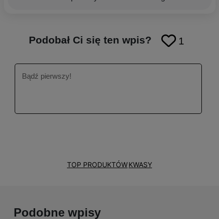
Pisząc, chcę przekazywać, że do pielęgnacji
skóry warto podchodzić holistycznie - nie same
kosmetyki wpływają na stan skóry - odzwierciedla
się na niej też Twój styl życia, to jak radzisz sobie
Podobał Ci się ten wpis?
1
ze stresem i czy potrafisz odpoczywać. Sama
posiadam dość kapryśną, mieszaną i wrażliwą
cerę, dlatego wiele przekazuję z autopsji.
TOP PRODUKTÓW
KWASY
Podobne wpisy