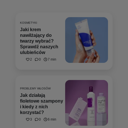
KOSMETYKI
Jaki krem
nawilżający do
twarzy wybrać?
Sprawdź naszych
ulubieńców
2
0
7 min
PROBLEMY WŁOSÓW
Jak działają
fioletowe szampony
i kiedy z nich
korzystać?
3
0
6 min