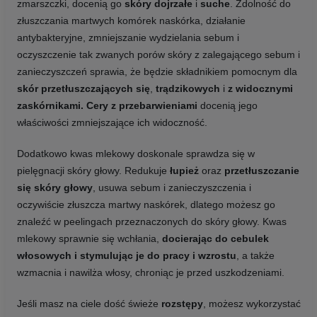
zmarszczki,
docenią go
skóry dojrzałe
i
suche
. Zdolność do
złuszczania martwych komórek naskórka, działanie
antybakteryjne,
zmniejszanie wydzielania sebum i
oczyszczenie tak zwanych porów skóry z zalegającego sebum i
zanieczyszczeń sprawia, że będzie składnikiem pomocnym dla
skór przetłuszczających się
,
trądzikowych
i
z widocznymi
zaskórnikami.
Cery z przebarwieniami
docenią jego
właściwości zmniejszające ich widoczność.
Dodatkowo kwas mlekowy doskonale sprawdza się w
pielęgnacji skóry głowy. Redukuje
łupież
oraz
przetłuszczanie
się skóry głowy
, usuwa sebum i zanieczyszczenia i
oczywiście złuszcza martwy naskórek, dlatego możesz go
znaleźć w peelingach przeznaczonych do skóry głowy. Kwas
mlekowy sprawnie się wchłania,
docierając do cebulek
włosowych i stymulując je do pracy i wzrostu
, a także
wzmacnia i nawilża włosy, chroniąc je przed uszkodzeniami.
Jeśli masz na ciele dość świeże
rozstępy
, możesz wykorzystać