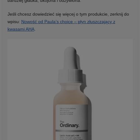
bardziej gładka, ukojona i odżywiona.
Jeśli chcesz dowiedzieć się więcej o tym produkcie, zerknij do
wpisu:
Nowość od Paula’s choice – płyn złuszczający z
kwasami AHA
.