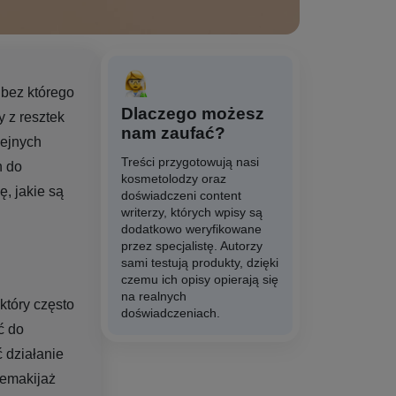
 bez którego
Dlaczego możesz
 z resztek
nam zaufać?
lejnych
Treści przygotowują nasi
h do
kosmetolodzy oraz
, jakie są
doświadczeni content
writerzy, których wpisy są
dodatkowo weryfikowane
przez specjalistę. Autorzy
sami testują produkty, dzięki
czemu ich opisy opierają się
na realnych
który często
doświadczeniach.
ć do
 działanie
demakijaż