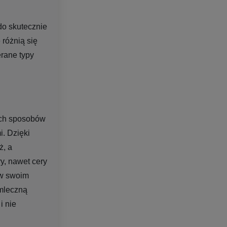
do skutecznie
 różnią się
erane typy
nych sposobów
. Dzięki
ż, a
y, nawet cery
 w swoim
 mleczną
i nie