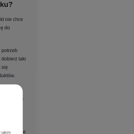
oku?
kt nie chce
ię do
 potrzeb
 dobierz taki
 się
duktów.
ch
zprowadź na
 temu
możesz
ny masaż,
e i ponownie
w jakim