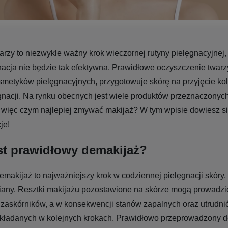
rzy to niezwykle ważny krok wieczornej rutyny pielęgnacyjnej,
acja nie będzie tak efektywna. Prawidłowe oczyszczenie twarzy
smetyków pielęgnacyjnych, przygotowuje skórę na przyjęcie ko
nacji. Na rynku obecnych jest wiele produktów przeznaczonyc
więc czym najlepiej zmywać makijaż? W tym wpisie dowiesz się
je!
st prawidłowy demakijaż?
makijaż to najważniejszy krok w codziennej pielęgnacji skóry, 
niany. Resztki makijażu pozostawione na skórze mogą prowadzi
zaskórników, a w konsekwencji stanów zapalnych oraz utrudnić
kładanych w kolejnych krokach. Prawidłowo przeprowadzony 