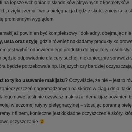
li na lepsze wchłanianie składników aktywnych z kosmetyków
ch, dzięki czemu Twoja pielęgnacja będzie skuteczniejsza, a s
ię promiennym wyglądem.
emakijaż powinien być kompleksowy i dokładny, obejmując nie 
y, usta oraz szyję
, gdzie również nakładamy produkty kolorow
m jest wybór odpowiedniego produktu do typu cery i osobistych
co będzie odpowiednie dla cery suchej, niekoniecznie sprawdzi s
która będzie potrzebowała np. lżejszych czy bardziej oczyszczają
ż to tylko usuwanie makijażu?
Oczywiście, że nie – jest to r
zanieczyszczeń nagromadzonych na skórze w ciągu dnia, takich 
atego nawet jeśli nie używasz makijażu, demakijaż powinien b
jej wieczornej rutyny pielęgnacyjnej – stosując poranną pielę
remy z filtrem, konieczne jest dokładne oczyszczenie skóry, kt
owe oczyszczanie