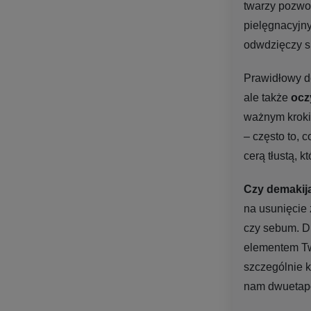
twarzy pozwo
pielęgnacyjny
odwdzięczy s
Prawidłowy d
ale także
ocz
ważnym krokie
– często to, 
cerą tłustą, 
Czy demakija
na usunięcie 
czy sebum. Dl
elementem Two
szczególnie k
nam dwuetap