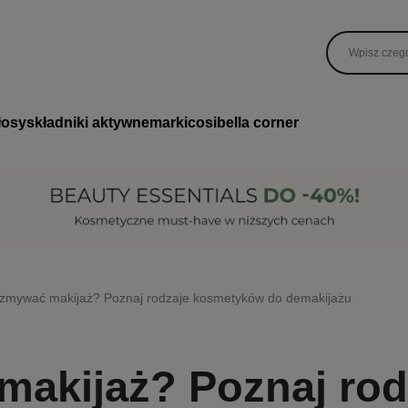
łosy
składniki aktywne
marki
cosibella corner
zmywać makijaż? Poznaj rodzaje kosmetyków do demakijażu
akijaż? Poznaj rod