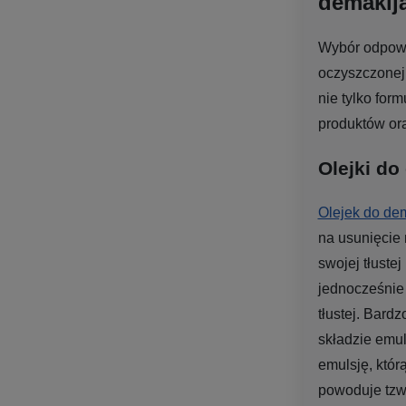
demakij
Wybór odpowi
oczyszczonej 
nie tylko for
produktów or
Olejki do
Olejek do de
na usunięcie
swojej tłuste
jednocześnie 
tłustej. Bard
składzie emul
emulsję, któr
powoduje tzw