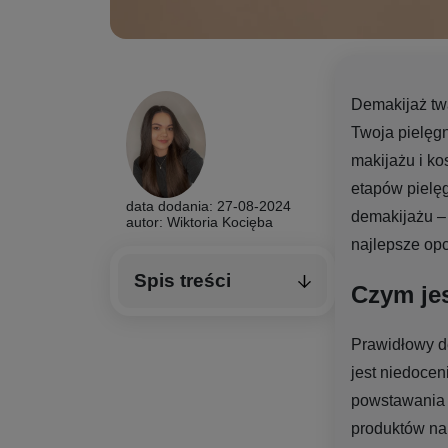
Demakijaż twa
Twoja pielęgn
makijażu i ko
etapów pielęg
data dodania: 27-08-2024
demakijażu – 
autor: Wiktoria Kocięba
najlepsze opc
Spis treści
Czym je
Prawidłowy de
jest niedoce
powstawania 
produktów na