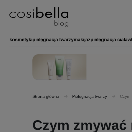
kosmetyki
pielęgnacja twarzy
makijaż
pielęgnacja ciała
w
Strona główna
Pielęgnacja twarzy
Czym 
Czym zmywać m