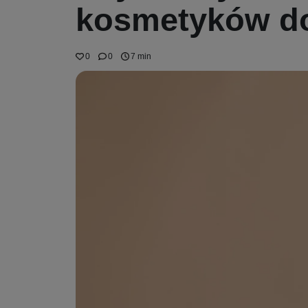
kosmetyków do
0
0
7 min