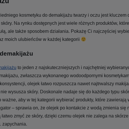
ażu
edniego kosmetyku do demakijażu twarzy i oczu jest kluczem 
skóry. Na rynku dostępnych jest wiele różnych produktów, które
mułą, ale także sposobem działania. Pokażę Ci najczęściej wybi
az moich ulubieńców w każdej kategorii
 demakijażu
makijażu
to jeden z najskuteczniejszych i najchętniej wybiera
 makijażu, zwłaszcza wykonanego wodoodpornymi kosmetykami
j konsystencji, olejek łatwo rozpuszcza nawet najtrwalszy makija
nie wysusza skóry. Doskonale nadaje się do każdego typu skór
zo ważne, aby w tej kategorii wybierać produkty, które zawierają
gator – sprawia on, że olejek po kontakcie z wodą zmienia się
ą łatwo zmyć ze skóry, dzięki czemu olejek nie zalega na skórze 
. zapychania.