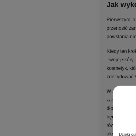
Jak wyk
Pierwszym, a
przenosić zan
powstania ni
Kiedy ten kr
Twojej skóry 
kosmetyk, któ
zdecydować? K
W zależności 
zastosowanie
dłoniach, a n
będziesz mie
również użyć
okrężnymi ruc
Dzięki ci