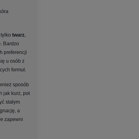
kóra
tylko
twarz
,
e. Bardzo
 preferencji
ię u osób z
cych formuł.
ównież sposób
jak kurz, pot
yć stałym
gnację, a
óre zapewni