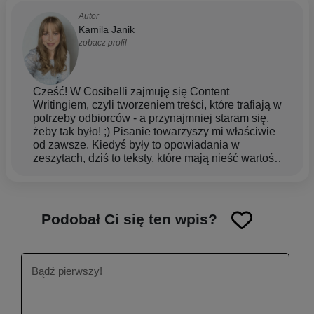
Autor
Kamila Janik
zobacz profil
Cześć! W Cosibelli zajmuję się Content
Writingiem, czyli tworzeniem treści, które trafiają w
potrzeby odbiorców - a przynajmniej staram się,
żeby tak było! ;) Pisanie towarzyszy mi właściwie
od zawsze. Kiedyś były to opowiadania w
zeszytach, dziś to teksty, które mają nieść wartość
i pomagać w codziennej pielęgnacji. Ukończyłam
studia magisterskie, które pozwoliły mi rozwinąć
skrzydła w tworzeniu treści - zarówno tych
kreatywnych, jak i merytorycznych. W pracy
Podobał Ci się ten wpis?
stawiam na prostotę i konkret. Wierzę, że dobry
tekst to taki, który nie tylko się dobrze czyta, ale
też zostaje w głowie (i czasem ułatwia życie).
Szczególnie bliskie są mi tematy z obszaru
pielęgnacji, może dlatego, że moja skóra bywa
wybredna, a włosy… żyją według własnego planu
dnia. ;) To tylko przypomina mi, że self-care to nie