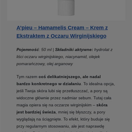
A’pieu – Hamamelis Cream – Krem z
Ekstraktem z Oczaru Wirginijskiego
Pojemność
: 50 ml |
Składniki aktywne:
hydrolat z
liści oczaru wirginijskiego, niacynamid, olejek
pomarańczowy, olej arganowy
Tym razem
coś delikatniejszego, ale nadal
bardzo konkretnego w działaniu
. To idealna opcja,
jeśli Twoja skóra lubi się przetłuszczać, a pory są
widoczne głównie przez nadmiar sebum. Tutaj cała
magia opiera się na oczarze wirginijskim –
skóra
jest bardziej świeża
, mniej się błyszczy, a pory
wyglądają na ściągnięte. To efekt, który buduje się
przy regularnym stosowaniu, ale jest naprawdę