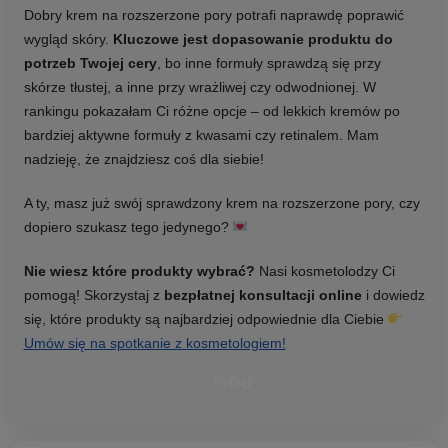
Dobry krem na rozszerzone pory potrafi naprawdę poprawić
wygląd skóry.
Kluczowe jest dopasowanie produktu do
potrzeb Twojej cery
, bo inne formuły sprawdzą się przy
skórze tłustej, a inne przy wrażliwej czy odwodnionej. W
rankingu pokazałam Ci różne opcje – od lekkich kremów po
bardziej aktywne formuły z kwasami czy retinalem. Mam
nadzieję, że znajdziesz coś dla siebie!
A ty, masz już swój sprawdzony krem na rozszerzone pory, czy
dopiero szukasz tego jedynego?
Nie wiesz które produkty wybrać?
Nasi kosmetolodzy Ci
pomogą! Skorzystaj z
bezpłatnej konsultacji online
i dowiedz
się, które produkty są najbardziej odpowiednie dla Ciebie
Umów się na spotkanie z kosmetologiem!
Instagram
Facebook
TikTok