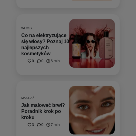
WŁOSY
Co na elektryzujące
się włosy? Poznaj 10
najlepszych
kosmetyków
0
0
6 min
MAKIJAŻ
Jak malować brwi?
Poradnik krok po
kroku
3
0
7 min