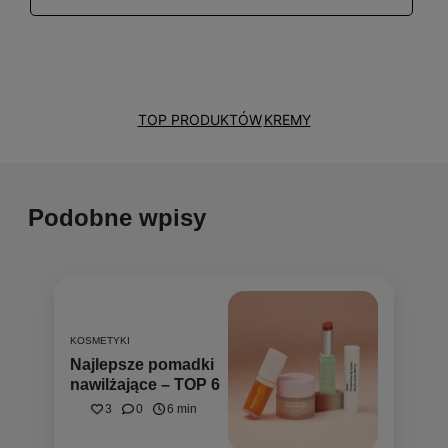
tylko same kosmetyki, ale też cierpliwość i
konsekwencja. I właśnie takie podejście staram
się przemycać do swoich tekstów.
TOP PRODUKTÓW
KREMY
Podobne wpisy
KOSMETYKI
Najlepsze pomadki
nawilżające – TOP 6
3
0
6 min