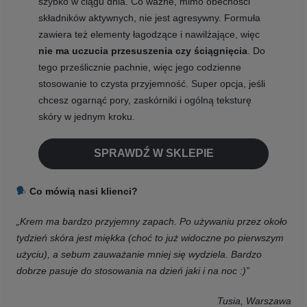
szybko w ciągu dnia. Co ważne, mimo obecności
składników aktywnych, nie jest agresywny. Formuła
zawiera też elementy łagodzące i nawilżające, więc
nie ma uczucia przesuszenia czy ściągnięcia
. Do
tego prześlicznie pachnie, więc jego codzienne
stosowanie to czysta przyjemność. Super opcja, jeśli
chcesz ogarnąć pory, zaskórniki i ogólną teksturę
skóry w jednym kroku.
SPRAWDŹ W SKLEPIE
Co mówią nasi klienci?
„Krem ma bardzo przyjemny zapach. Po używaniu przez około
tydzień skóra jest miękka (choć to już widoczne po pierwszym
użyciu), a sebum zauważanie mniej się wydziela. Bardzo
dobrze pasuje do stosowania na dzień jaki i na noc :)”
Tusia, Warszawa