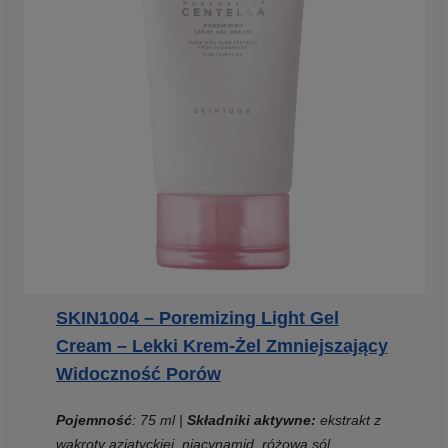
SKIN1004 – Poremizing Light Gel
Cream – Lekki Krem-Żel Zmniejszający
Widoczność Porów
Pojemność
: 75 ml |
Składniki aktywne:
ekstrakt z
wąkroty azjatyckiej, niacynamid, różowa sól