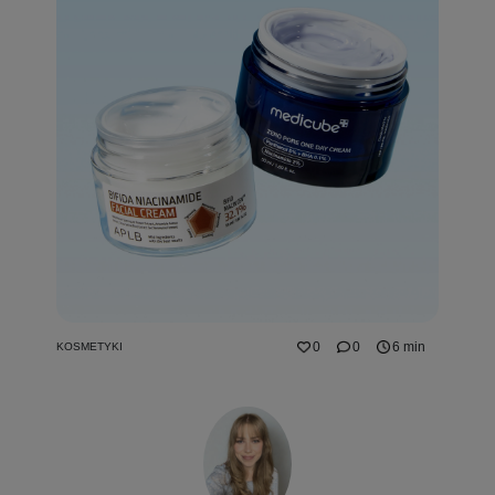
0
0
6 min
KOSMETYKI