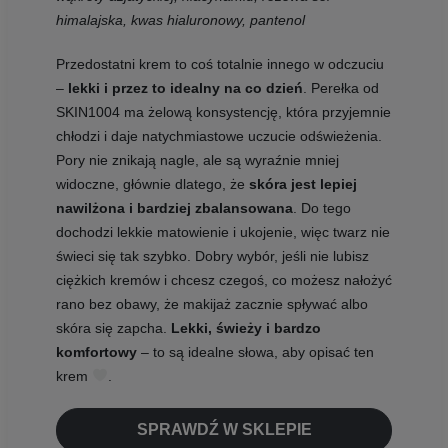
himalajska, kwas hialuronowy, pantenol
Przedostatni krem to coś totalnie innego w odczuciu
–
lekki i przez to idealny na co dzień
. Perełka od
SKIN1004 ma żelową konsystencję, która przyjemnie
chłodzi i daje natychmiastowe uczucie odświeżenia.
Pory nie znikają nagle, ale są wyraźnie mniej
widoczne, głównie dlatego, że
skóra jest lepiej
nawilżona i bardziej zbalansowana
. Do tego
dochodzi lekkie matowienie i ukojenie, więc twarz nie
świeci się tak szybko. Dobry wybór, jeśli nie lubisz
ciężkich kremów i chcesz czegoś, co możesz nałożyć
rano bez obawy, że makijaż zacznie spływać albo
skóra się zapcha.
Lekki, świeży i bardzo
komfortowy
– to są idealne słowa, aby opisać ten
krem
.
SPRAWDŹ W SKLEPIE