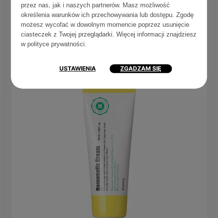
przez nas, jak i naszych partnerów. Masz możliwość
dać szansę i sprawdzić, jak zadziała u Ciebie.
określenia warunków ich przechowywania lub dostępu. Zgodę
możesz wycofać w dowolnym momencie poprzez usunięcie
ciasteczek z Twojej przeglądarki. Więcej informacji znajdziesz
SPRAWDŹ W SKLEPIE
w
polityce prywatności
.
USTAWIENIA
ZGADZAM SIĘ