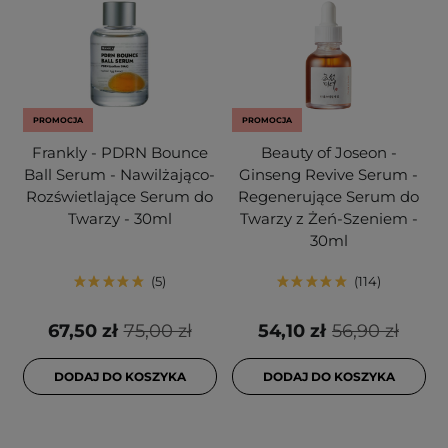
PROMOCJA
PROMOCJA
Frankly - PDRN Bounce
Beauty of Joseon -
Ball Serum - Nawilżająco-
Ginseng Revive Serum -
Rozświetlające Serum do
Regenerujące Serum do
Twarzy - 30ml
Twarzy z Żeń-Szeniem -
30ml
5
114
67,50 zł
75,00 zł
54,10 zł
56,90 zł
DODAJ DO KOSZYKA
DODAJ DO KOSZYKA