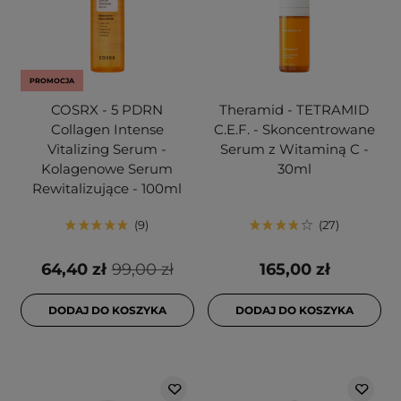
PROMOCJA
COSRX - 5 PDRN
Theramid - TETRAMID
Collagen Intense
C.E.F. - Skoncentrowane
Vitalizing Serum -
Serum z Witaminą C -
Kolagenowe Serum
30ml
Rewitalizujące - 100ml
9
27
64,40 zł
99,00 zł
165,00 zł
DODAJ DO KOSZYKA
DODAJ DO KOSZYKA