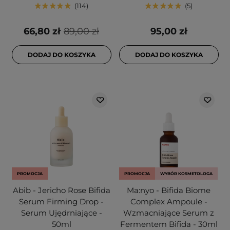
114
5
66,80 zł
89,00 zł
95,00 zł
DODAJ DO KOSZYKA
DODAJ DO KOSZYKA
PROMOCJA
PROMOCJA
WYBÓR KOSMETOLOGA
Abib - Jericho Rose Bifida
Ma:nyo - Bifida Biome
Serum Firming Drop -
Complex Ampoule -
Serum Ujędrniające -
Wzmacniające Serum z
50ml
Fermentem Bifida - 30ml