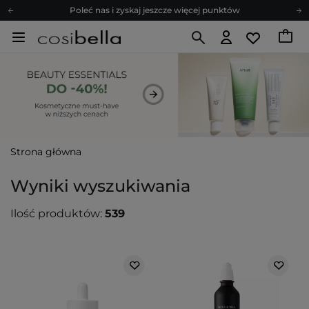
Zapisz się na newsletter pełen porad
Bezpłatne konsultacje kosmetologiczne
Z nami to możliwe! Realizacja zamówienia do 24h.
Poleć nas i zyskaj jeszcze więcej punktów
Zapisz się na newsletter pełen porad
Strona główna
Wyniki wyszukiwania
Ilość produktów:
539