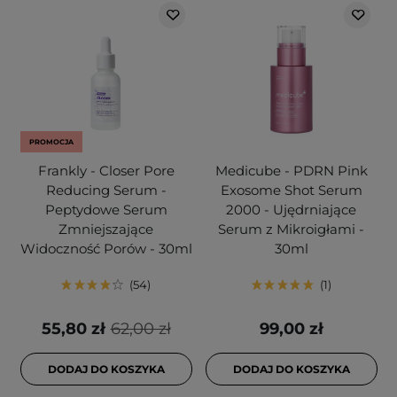
PROMOCJA
Frankly - Closer Pore
Medicube - PDRN Pink
Reducing Serum -
Exosome Shot Serum
Peptydowe Serum
2000 - Ujędrniające
Zmniejszające
Serum z Mikroigłami -
Widoczność Porów - 30ml
30ml
54
1
55,80 zł
62,00 zł
99,00 zł
DODAJ DO KOSZYKA
DODAJ DO KOSZYKA