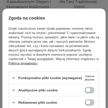
Kapsułowanym Olejem i
dla Cery Trądzikowej -
Ekstraktami Roślinnymi -
100ml
100ml
Zgoda na cookies
57
23
Dzięki ciasteczkom serwis działa poprawnie; możemy także
analizować ruch na stronie i prezentować Ci spersonalizowane
52,00 zł
100,50 zł
134,00 zł
reklamy. Poniżej możesz sprawdzić, jakie dane i w jakim celu są
zbierane zarówno przez nas, jak i naszych partnerów. Możesz
DODAJ DO KOSZYKA
DODAJ DO KOSZYKA
zdecydować też, czy i komu zezwalasz na przetwarzanie
danych (poza wymaganymi danymi funkcjonalnymi). Zgodę
możesz wycofać w dowolnym momencie poprzez usunięcie
ciasteczek z Twojej przeglądarki. Więcej informacji znajdziesz w
Polityce prywatności
.
Zawsze
Funkcjonalne pliki cookie (wymagane)
aktywne
Analityczne pliki cookie
PROMOCJA
PROMOCJA
Reklamowe pliki cookie