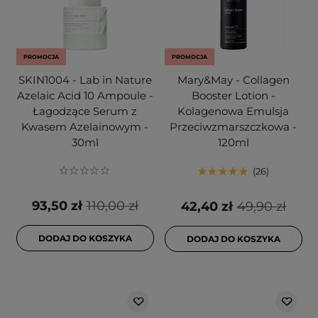
PROMOCJA
PROMOCJA
SKIN1004 - Lab in Nature
Mary&May - Collagen
Azelaic Acid 10 Ampoule -
Booster Lotion -
Łagodzące Serum z
Kolagenowa Emulsja
Kwasem Azelainowym -
Przeciwzmarszczkowa -
30ml
120ml
26
93,50 zł
110,00 zł
42,40 zł
49,90 zł
DODAJ DO KOSZYKA
DODAJ DO KOSZYKA