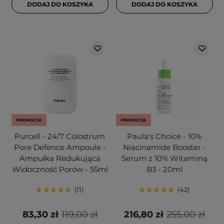
DODAJ DO KOSZYKA
DODAJ DO KOSZYKA
PROMOCJA
PROMOCJA
Purcell - 24/7 Colostrum
Paula's Choice - 10%
Pore Defence Ampoule -
Niacinamide Booster -
Ampułka Redukująca
Serum z 10% Witaminą
Widoczność Porów - 55ml
B3 - 20ml
11
42
83,30 zł
119,00 zł
216,80 zł
255,00 zł