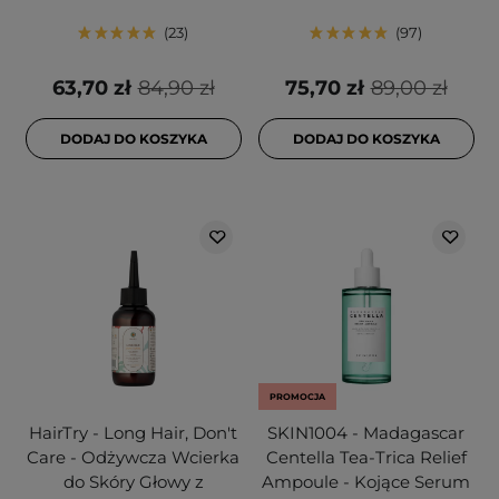
23
97
63,70 zł
84,90 zł
75,70 zł
89,00 zł
DODAJ DO KOSZYKA
DODAJ DO KOSZYKA
PROMOCJA
HairTry - Long Hair, Don't
SKIN1004 - Madagascar
Care - Odżywcza Wcierka
Centella Tea-Trica Relief
do Skóry Głowy z
Ampoule - Kojące Serum