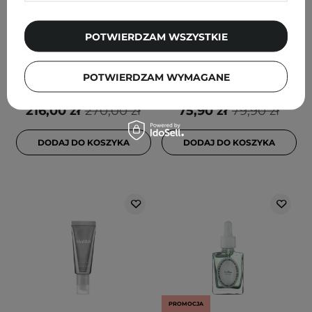
Paula's Choice - C15 Super
Medicube - Zero Pore
Booster - Serum z
Serum 2.0 -
Witaminą C,E i Kwasem
Seboregulujące Serum do
POTWIERDZAM WSZYSTKIE
Ferulowym - 20ml
Twarzy - 37ml
POTWIERDZAM WYMAGANE
7
1
216,00 zł
270,00 zł
75,90 zł
79,90 zł
DODAJ DO KOSZYKA
DODAJ DO KOSZYKA
PROMOCJA