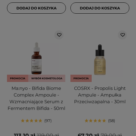
DODAJ DO KOSZYKA
DODAJ DO KOSZYKA
PROMOCJA
WYBÓR KOSMETOLOGA
PROMOCJA
Ma:nyo - Bifida Biome
COSRX - Propolis Light
Complex Ampoule -
Ampule - Ampułka
Wzmacniające Serum z
Przeciwzapalna - 30ml
Fermentem Bifida - 50ml
97
58
113,10 zł
119,00 zł
67,20 zł
79,00 zł