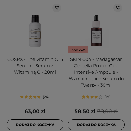
PROMOCJA
COSRX - The Vitamin C 13
SKIN1004 - Madagascar
Serum - Serum z
Centella Probio-Cica
Witaminą C - 20ml
Intensive Ampoule -
Wzmacniające Serum do
Twarzy - 30ml
24
19
63,00 zł
58,50 zł
78,00 zł
DODAJ DO KOSZYKA
DODAJ DO KOSZYKA