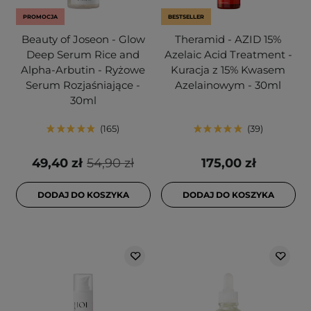
PROMOCJA
BESTSELLER
Beauty of Joseon - Glow
Theramid - AZID 15%
Deep Serum Rice and
Azelaic Acid Treatment -
Alpha-Arbutin - Ryżowe
Kuracja z 15% Kwasem
Serum Rozjaśniające -
Azelainowym - 30ml
30ml
165
39
49,40 zł
54,90 zł
175,00 zł
DODAJ DO KOSZYKA
DODAJ DO KOSZYKA