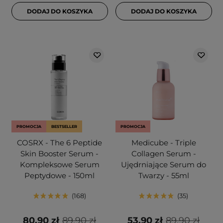
DODAJ DO KOSZYKA
DODAJ DO KOSZYKA
PROMOCJA
BESTSELLER
PROMOCJA
COSRX - The 6 Peptide
Medicube - Triple
Skin Booster Serum -
Collagen Serum -
Kompleksowe Serum
Ujędrniające Serum do
Peptydowe - 150ml
Twarzy - 55ml
168
35
80,90 zł
89,90 zł
53,90 zł
89,90 zł