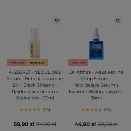
PROMOCJA
BESTSELLER
PROMOCJA
K-SECRET - SEOUL 1988
Dr. Althea - Aqua Marine
Serum : Retinal Liposome
Deep Serum -
2% + Black Ginseng -
Nawilżające Serum z
Ujędrniające Serum z
Kwasem Hialuronowym -
Retinalem - 30ml
30ml
116
36
59,90 zł
74,90 zł
44,90 zł
69,00 zł