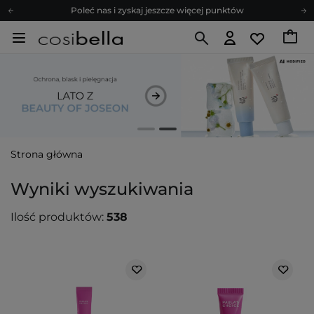
Zapisz się na newsletter pełen porad
Bezpłatne konsultacje kosmetologiczne
Z nami to możliwe! Realizacja zamówienia do 24h.
Poleć nas i zyskaj jeszcze więcej punktów
Zapisz się na newsletter pełen porad
Strona główna
Wyniki wyszukiwania
Ilość produktów:
538