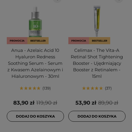
PROMOCJA
BESTSELLER
PROMOCJA
BESTSELLER
Anua - Azelaic Acid 10
Celimax - The Vita-A
Hyaluron Redness
Retinal Shot Tightening
Soothing Serum - Serum
Booster - Ujędrniający
z Kwasem Azelainowym i
Booster z Retinalem -
Hialuronowym - 30ml
15ml
139
37
83,90 zł
119,90 zł
53,90 zł
89,90 zł
DODAJ DO KOSZYKA
DODAJ DO KOSZYKA