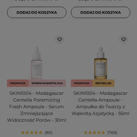
DODAJ DO KOSZYKA
DODAJ DO KOSZYKA
PROMOCJA
WYBÓR KOSMETOLOGA
PROMOCJA
BESTSELLER
SKIN1004 - Madagascar
SKIN1004 - Madagascar
Centella Poremizing
Centella Ampoule -
Fresh Ampoule - Serum
Ampułka do Twarzy z
Zmniejszające
Wąkrotą Azjatycką - 55ml
Widoczność Porów - 30ml
90
769