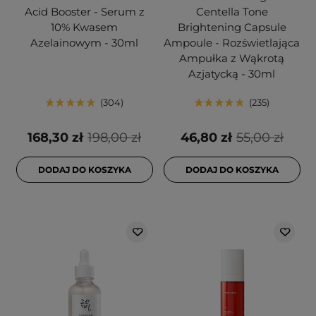
Acid Booster - Serum z
Centella Tone
10% Kwasem
Brightening Capsule
Azelainowym - 30ml
Ampoule - Rozświetlająca
Ampułka z Wąkrotą
Azjatycką - 30ml
304
235
168,30 zł
198,00 zł
46,80 zł
55,00 zł
DODAJ DO KOSZYKA
DODAJ DO KOSZYKA