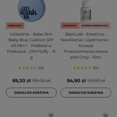
PROMOCJA
PROMOCJA
WYBÓR KOSMETOLOGA
Unleashia - Babe Skin
BasicLab - Esteticus -
Baby Blue Cushion SPF
Nawilżenie i Ujędrnienie -
40 PA++ - Podkład w
Kuracja
Poduszce - 21N Fluffy - 15
Przeciwzmarszczkowa
g
pod Oczy - 15ml
22
61
69,30 zł
99,00 zł
94,90 zł
99,90 zł
DODAJ DO KOSZYKA
DODAJ DO KOSZYKA