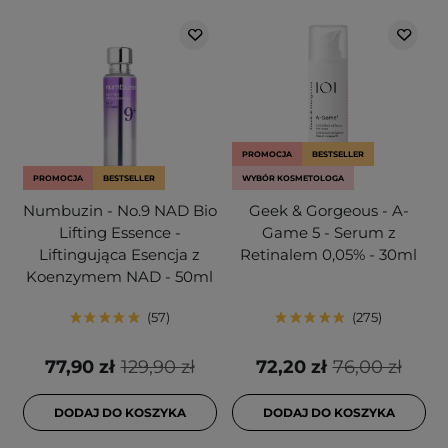
PROMOCJA
BESTSELLER
PROMOCJA
BESTSELLER
WYBÓR KOSMETOLOGA
Numbuzin - No.9 NAD Bio
Geek & Gorgeous - A-
Lifting Essence -
Game 5 - Serum z
Liftingująca Esencja z
Retinalem 0,05% - 30ml
Koenzymem NAD - 50ml
57
275
77,90 zł
129,90 zł
72,20 zł
76,00 zł
DODAJ DO KOSZYKA
DODAJ DO KOSZYKA