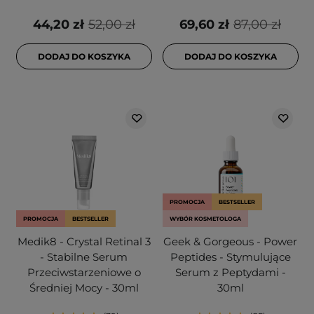
44,20 zł
52,00 zł
69,60 zł
87,00 zł
DODAJ DO KOSZYKA
DODAJ DO KOSZYKA
PROMOCJA
BESTSELLER
PROMOCJA
BESTSELLER
WYBÓR KOSMETOLOGA
Medik8 - Crystal Retinal 3
Geek & Gorgeous - Power
- Stabilne Serum
Peptides - Stymulujące
Przeciwstarzeniowe o
Serum z Peptydami -
Średniej Mocy - 30ml
30ml