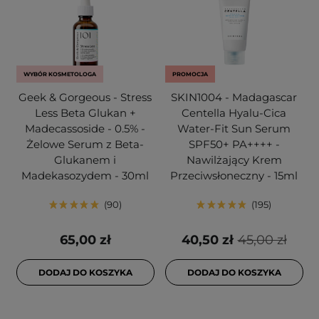
WYBÓR KOSMETOLOGA
PROMOCJA
Geek & Gorgeous - Stress
SKIN1004 - Madagascar
Less Beta Glukan +
Centella Hyalu-Cica
Madecassoside - 0.5% -
Water-Fit Sun Serum
Żelowe Serum z Beta-
SPF50+ PA++++ -
Glukanem i
Nawilżający Krem
Madekasozydem - 30ml
Przeciwsłoneczny - 15ml
90
195
65,00 zł
40,50 zł
45,00 zł
DODAJ DO KOSZYKA
DODAJ DO KOSZYKA