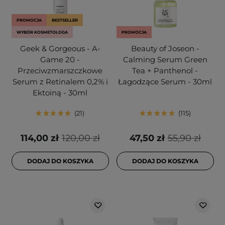
PROMOCJA
BESTSELLER
WYBÓR KOSMETOLOGA
PROMOCJA
Geek & Gorgeous - A-
Beauty of Joseon -
Game 20 -
Calming Serum Green
Przeciwzmarszczkowe
Tea + Panthenol -
Serum z Retinalem 0,2% i
Łagodzące Serum - 30ml
Ektoiną - 30ml
21
115
114,00 zł
120,00 zł
47,50 zł
55,90 zł
DODAJ DO KOSZYKA
DODAJ DO KOSZYKA