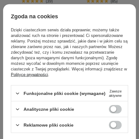
39
85
167,40 zł
279,00 zł
71,30 zł
75,00 zł
Zgoda na cookies
Dzięki ciasteczkom serwis działa poprawnie; możemy także
DODAJ DO KOSZYKA
DODAJ DO KOSZYKA
analizować ruch na stronie i prezentować Ci spersonalizowane
reklamy. Poniżej możesz sprawdzić, jakie dane i w jakim celu są
zbierane zarówno przez nas, jak i naszych partnerów. Możesz
zdecydować też, czy i komu zezwalasz na przetwarzanie
danych (poza wymaganymi danymi funkcjonalnymi). Zgodę
możesz wycofać w dowolnym momencie poprzez usunięcie
ciasteczek z Twojej przeglądarki. Więcej informacji znajdziesz w
Polityce prywatności
.
Zawsze
Funkcjonalne pliki cookie (wymagane)
aktywne
PROMOCJA
PROMOCJA
WYBÓR KOSMETOLOGA
Analityczne pliki cookie
Medicube - PDRN
Beauty of Joseon - Light
Booster Gel - Żelowy
On Serum - Centella +
Reklamowe pliki cookie
Booster Ujędrniający do
Vita C - Serum
Twarzy - 300ml
Rozjaśniające z Witaminą