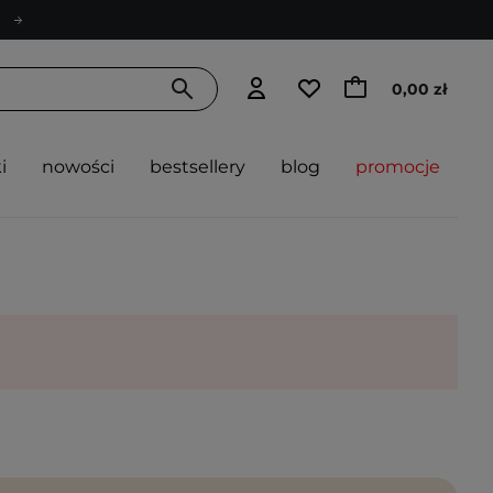
0,00 zł
i
nowości
bestsellery
blog
promocje