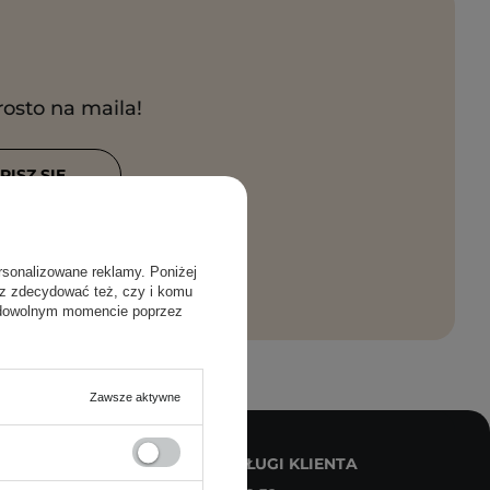
rosto na maila!
PISZ SIĘ
anie moich
rsonalizowane reklamy. Poniżej
sz zdecydować też, czy i komu
 dowolnym momencie poprzez
Zawsze aktywne
JONARNE -
BIURO OBSŁUGI KLIENTA
ORNER