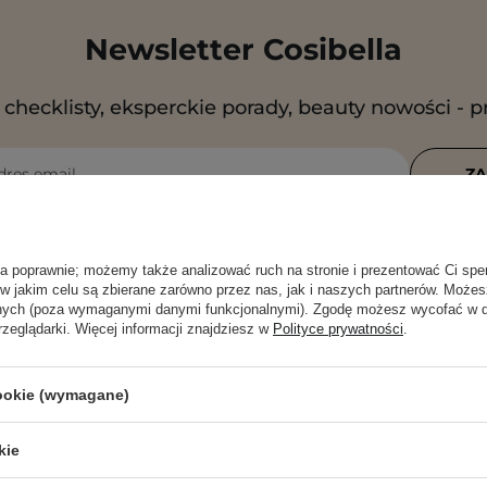
Newsletter Cosibella
checklisty, eksperckie porady, beauty nowości - p
dres email
ZA
 się na otrzymywanie wiadomości marketingowych i przetwarz
rzez Cosibella sp. z o.o, zgodnie z
polityką prywatności
.
ła poprawnie; możemy także analizować ruch na stronie i prezentować Ci spe
 w jakim celu są zbierane zarówno przez nas, jak i naszych partnerów. Może
anych (poza wymaganymi danymi funkcjonalnymi). Zgodę możesz wycofać w
rzeglądarki. Więcej informacji znajdziesz w
Polityce prywatności
.
cookie (wymagane)
kie
POMOC
PUNKTY STAC
COSIBELLA C