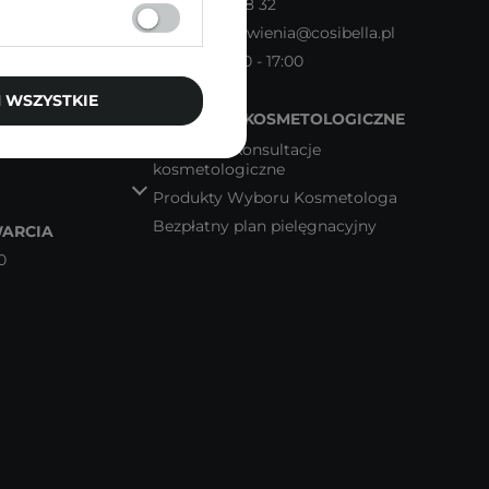
Tel.
22 602 28 32
Email:
zamowienia@cosibella.pl
Pn - Pt 08:00 - 17:00
 WSZYSTKIE
WSPARCIE KOSMETOLOGICZNE
Bezpłatne konsultacje
kosmetologiczne
Produkty Wyboru Kosmetologa
Bezpłatny plan pielęgnacyjny
ARCIA
0