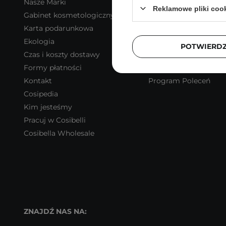
Nasze Marki
Zarejestruj się
Reklamowe pliki coo
Gabinet kosmetologiczny
Moje zamówienia
Karta podarunkowa
Koszyk
Ekologia
Obserwowane
POTWIERD
Czas i koszty dostawy
Historia transakcji
Formy płatności
Program lojalnościo
Kontakt
Program Poleceń
Cosipedia
Kim jesteśmy
Pracuj w Cosibelli
Cosibella Wholesale
ZNAJDŹ NAS NA: