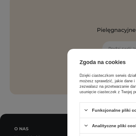
Pielęgnacyjne 
Podaj swój a
Zgoda na cookies
Zgadzam
danych p
Dzięki ciasteczkom serwis dzia
możesz sprawdzić, jakie dane i
zezwalasz na przetwarzanie d
usunięcie ciasteczek z Twojej p
Funkcjonalne pliki 
Analityczne pliki coo
O NAS
MOJE KONTO