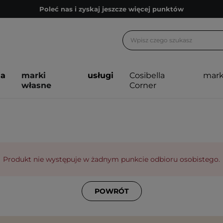
Poleć nas i zyskaj jeszcze więcej punktów
Zapisz się na newsletter pełen porad
Bezpłatne konsultacje kosmetologiczne
Z nami to możliwe! Realizacja zamówienia do 24h.
ja
marki
usługi
Cosibella
mark
Poleć nas i zyskaj jeszcze więcej punktów
własne
Corner
Zapisz się na newsletter pełen porad
Produkt nie występuje w żadnym punkcie odbioru osobistego.
POWRÓT