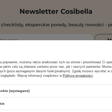
Newsletter Cosibella
checklisty, eksperckie porady, beauty nowości - p
dres email
ZA
 się na otrzymywanie wiadomości marketingowych i przetwarz
rzez Cosibella sp. z o.o, zgodnie z
polityką prywatności
.
ła poprawnie; możemy także analizować ruch na stronie i prezentować Ci spe
 w jakim celu są zbierane zarówno przez nas, jak i naszych partnerów. Może
anych (poza wymaganymi danymi funkcjonalnymi). Zgodę możesz wycofać w
rzeglądarki. Więcej informacji znajdziesz w
Polityce prywatności
.
cookie (wymagane)
kie
POMOC
PUNKTY STAC
COSIBELLA C