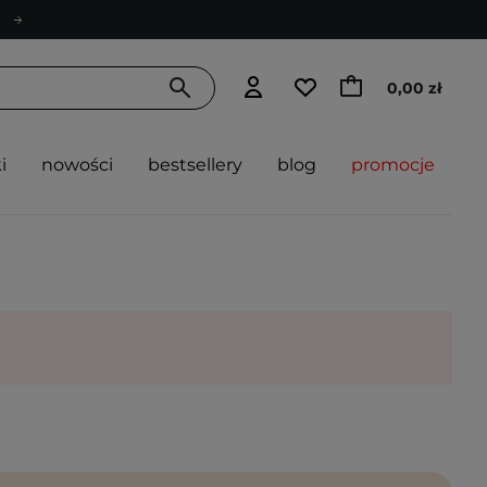
0,00 zł
i
nowości
bestsellery
blog
promocje