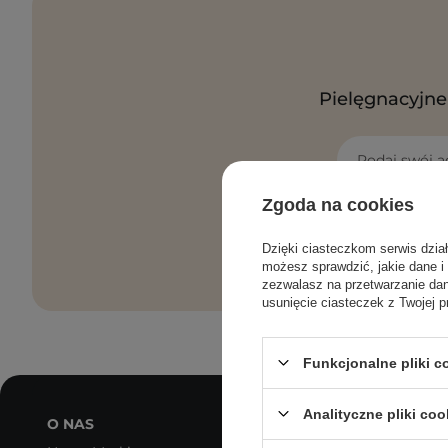
Pielęgnacyjne 
Podaj swój a
Zgoda na cookies
Zgadzam
danych p
Dzięki ciasteczkom serwis dzia
możesz sprawdzić, jakie dane i
zezwalasz na przetwarzanie d
usunięcie ciasteczek z Twojej p
Funkcjonalne pliki 
Analityczne pliki coo
O NAS
MOJE KONTO