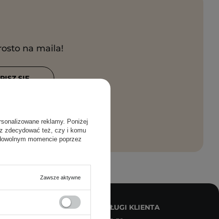
rosto na maila!
PISZ SIĘ
anie moich
rsonalizowane reklamy. Poniżej
sz zdecydować też, czy i komu
 dowolnym momencie poprzez
Zawsze aktywne
JONARNE -
BIURO OBSŁUGI KLIENTA
ORNER