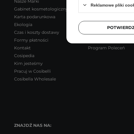
Nasze Marki
Zarejestruj się
Reklamowe pliki coo
Gabinet kosmetologiczny
Moje zamówienia
Karta podarunkowa
Koszyk
Ekologia
Obserwowane
POTWIERD
Czas i koszty dostawy
Historia transakcji
Formy płatności
Program lojalnościo
Kontakt
Program Poleceń
Cosipedia
Kim jesteśmy
Pracuj w Cosibelli
Cosibella Wholesale
ZNAJDŹ NAS NA: