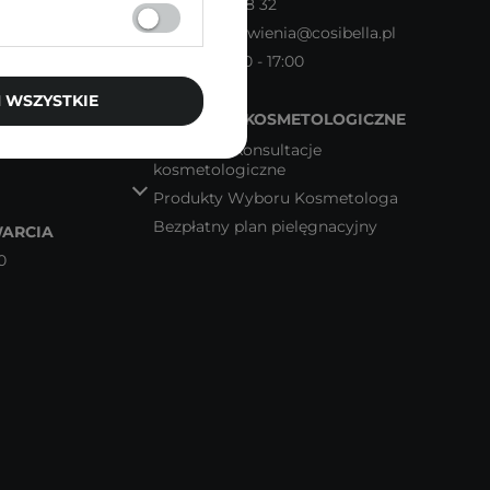
Tel.
22 602 28 32
Email:
zamowienia@cosibella.pl
Pn - Pt 08:00 - 17:00
 WSZYSTKIE
WSPARCIE KOSMETOLOGICZNE
Bezpłatne konsultacje
kosmetologiczne
Produkty Wyboru Kosmetologa
Bezpłatny plan pielęgnacyjny
ARCIA
0