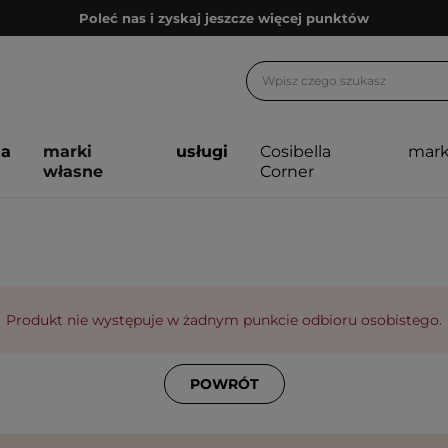
Poleć nas i zyskaj jeszcze więcej punktów
Zapisz się na newsletter pełen porad
Bezpłatne konsultacje kosmetologiczne
Z nami to możliwe! Realizacja zamówienia do 24h.
ja
marki
usługi
Cosibella
mark
Poleć nas i zyskaj jeszcze więcej punktów
własne
Corner
Zapisz się na newsletter pełen porad
Produkt nie występuje w żadnym punkcie odbioru osobistego.
POWRÓT