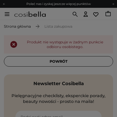
Poleć nas i zyskaj jeszcze więcej punktów
Zapisz się na newsletter pełen porad
Bezpłatne konsultacje kosmetologiczne
Strona główna
Lista zakupowa
Z nami to możliwe! Realizacja zamówienia do 24h.
Poleć nas i zyskaj jeszcze więcej punktów
Produkt nie występuje w żadnym punkcie
Zapisz się na newsletter pełen porad
odbioru osobistego.
POWRÓT
Newsletter Cosibella
Pielęgnacyjne checklisty, eksperckie porady,
beauty nowości - prosto na maila!