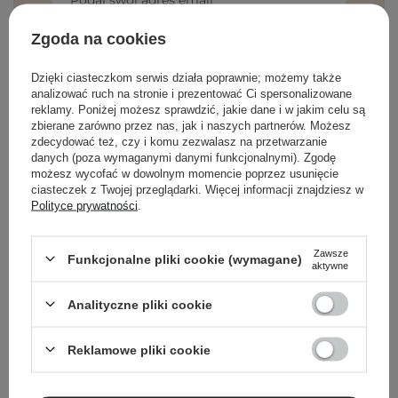
Podaj swój adres email
Zgoda na cookies
Zgadzam się na otrzymywanie
wiadomości marketingowych i
Dzięki ciasteczkom serwis działa poprawnie; możemy także
przetwarzanie moich danych przez
analizować ruch na stronie i prezentować Ci spersonalizowane
Cosibella sp. z o.o, zgodnie z
polityką
reklamy. Poniżej możesz sprawdzić, jakie dane i w jakim celu są
prywatności
.
zbierane zarówno przez nas, jak i naszych partnerów. Możesz
zdecydować też, czy i komu zezwalasz na przetwarzanie
ZAPISZ SIĘ
danych (poza wymaganymi danymi funkcjonalnymi). Zgodę
możesz wycofać w dowolnym momencie poprzez usunięcie
ciasteczek z Twojej przeglądarki. Więcej informacji znajdziesz w
Polityce prywatności
.
Zawsze
Funkcjonalne pliki cookie (wymagane)
aktywne
O NAS
Analityczne pliki cookie
MOJE KONTO
Reklamowe pliki cookie
POMOC