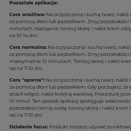
Pozostałe aplikacje:
Cera wrażliwa:
Na oczyszczoną i suchą twarz, nałóż 
za pomocą dłoni lub pędzelkiem. Zmyj pozostałości 
minutach. Następnie tonizuj skórę i nałóż krem odży
na 10-14 dni.
Cera normalna:
Na oczyszczoną i suchą twarz, nałóż
za pomocą dłoni lub pędzelkiem. Zmyj pozostałości 
maksymalnie 10 minutach. Tonizuj skórę i nałóż kre
raz na 7-10 dni.
Cera "oporna":
Na oczyszczoną i suchą twarz, nałóż 
za pomocą dłoni lub pędzelkiem. Gdy poczujesz, że 
stracił wilgoć, nałóż kolejną warstwę. Procedurę po
10 minut. Ten sposób aplikacji spotęguje właściwoś
pozostałości letnią wodą, tonizuj skórę i nałóż krem
raz na 7-10 dni.
Działanie focus:
Produkt możesz używać punktowo