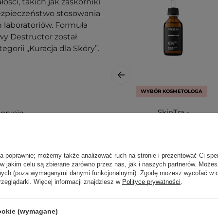
ości, takich jak zaskórniki
 bezpieczeństwo stosowania
 laboratoriów. Formuła
y Destructor został
orii „Kuracja dla Skóry”.
WYBÓR KOSMETOLOGA
SkinTra -
orycie,
Destructor -
Całoroczny Peeling
y.
Kwasowy 24% -
100ml
ła poprawnie; możemy także analizować ruch na stronie i prezentować Ci spe
 w jakim celu są zbierane zarówno przez nas, jak i naszych partnerów. Może
anych (poza wymaganymi danymi funkcjonalnymi). Zgodę możesz wycofać w
rzeglądarki. Więcej informacji znajdziesz w
Polityce prywatności
.
 powstawanie nowych,
76,00 zł
jsza widoczność
cookie (wymagane)