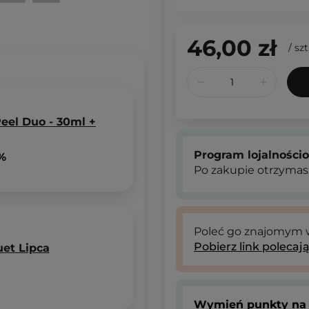
46,00 zł
/
szt
eel Duo - 30ml +
Program lojalności
 %
Po zakupie otrzymas
Poleć go znajomym
Pobierz link polecaj
uet Lipca
Wymień punkty na 