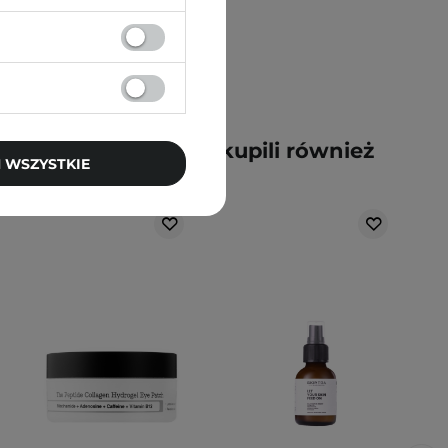
y kupili ten produkt, kupili również
 WSZYSTKIE