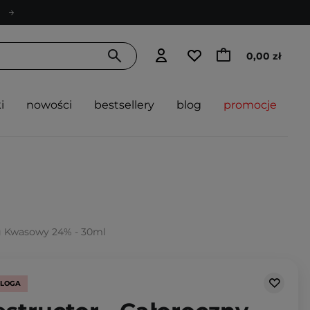
0,00 zł
i
nowości
bestsellery
blog
promocje
ng Kwasowy 24% - 30ml
OLOGA