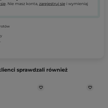
 się
. Nie masz konta,
zarejestruj się
i wymieniaj
wrotów
wy
T
klienci sprawdzali również