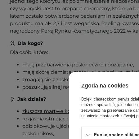
jednolitego kolorytu, aż po zmniejszenie niedoskonał
czy wypryski. Jest to preparat całoroczny, którego
latem zostało potwierdzone badaniami niezależnych
produktu ma pH 2,7 i jest wegańska. Peeling kwasow
nagrodzony Perłą Rynku Kosmetycznego 2022 w kateg
Dla kogo?
Dla osób, które:
mają przebarwienia posłoneczne i pozapalne,
mają skórę ziemistą, matową i o nierównym kol
zmagają się z zaskórnikami i wypryskami,
Zgoda na cookies
poszukują silnej rewitalizacji i wygładzenia skór
Jak działa?
Dzięki ciasteczkom serwis dzia
możesz sprawdzić, jakie dane i
zezwalasz na przetwarzanie d
złuszcza martwe komórki naskórka
,
usunięcie ciasteczek z Twojej p
rozjaśnia istniejące przebarwienia i ogranicza
odblokowuje ujścia gruczołów łojowych, zmnie
zaskórników,
Funkcjonalne pliki 