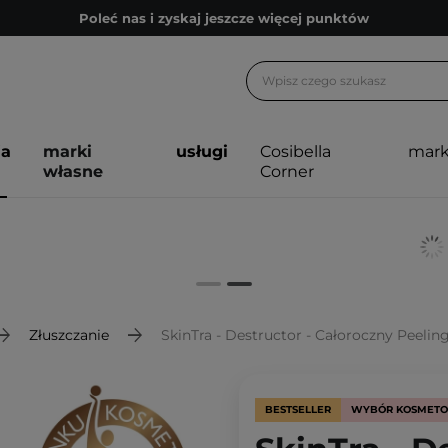
Poleć nas i zyskaj jeszcze więcej punktów
Zapisz się na newsletter pełen porad
Bezpłatne konsultacje kosmetologiczne
Z nami to możliwe! Realizacja zamówienia do 24h.
ja
marki
usługi
Cosibella
mark
Poleć nas i zyskaj jeszcze więcej punktów
własne
Corner
Zapisz się na newsletter pełen porad
Złuszczanie
SkinTra - Destructor - Całoroczny Peeli
BESTSELLER
WYBÓR KOSMET