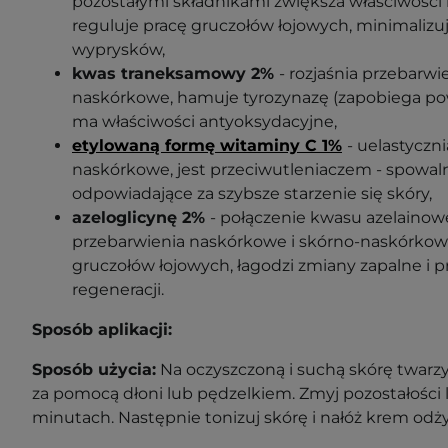
pozostałymi składnikami zwiększa właściwości 
reguluje pracę gruczołów łojowych, minimalizu
wyprysków,
kwas traneksamowy 2%
- rozjaśnia przebarw
naskórkowe, hamuje tyrozynazę (zapobiega po
ma właściwości antyoksydacyjne,
etylowaną formę witaminy C 1%
- uelastyczni
naskórkowe, jest przeciwutleniaczem - spowal
odpowiadające za szybsze starzenie się skóry,
azeloglicynę 2%
- połączenie kwasu azelainowe
przebarwienia naskórkowe i skórno-naskórkowe
gruczołów łojowych, łagodzi zmiany zapalne i p
regeneracji.
Sposób aplikacji:
Sposób użycia:
Na oczyszczoną i suchą skórę twarzy,
za pomocą dłoni lub pędzelkiem. Zmyj pozostałości 
minutach. Następnie tonizuj skórę i nałóż krem odż