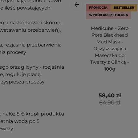
rozjaśniające, dodatkowo
je ilość powstających
PROMOCJA
BESTSELLER
WYBÓR KOSMETOLOGA
ienia naskórkowe i skórno-
Medicube - Zero
wstawaniu przebarwień),
Pore Blackhead
Mud Mask -
a, rozjaśnia przebarwienia
Oczyszczająca
nia procesy
Maseczka do
Twarzy z Glinką -
go oraz glicyny - rozjaśnia
100g
, reguluje pracę
rzyspiesza procesy
58,40 zł
64,90 zł
 nałóż 5-6 kropli produktu
letnią wodą po 5
ywczy.