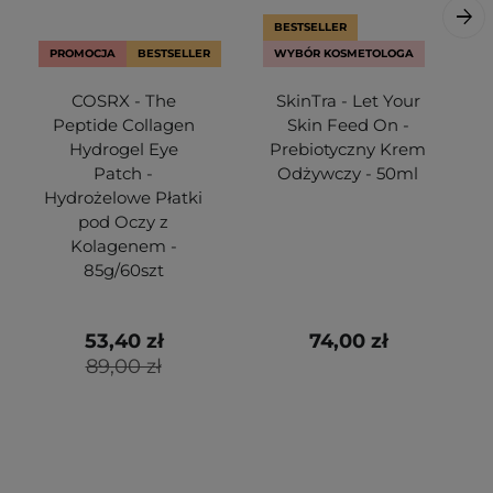
BESTSELLER
PROMOCJA
BESTSELLER
WYBÓR KOSMETOLOGA
COSRX - The
SkinTra - Let Your
Peptide Collagen
Skin Feed On -
Hydrogel Eye
Prebiotyczny Krem
Patch -
Odżywczy - 50ml
Hydrożelowe Płatki
pod Oczy z
Kolagenem -
85g/60szt
53,40 zł
74,00 zł
89,00 zł