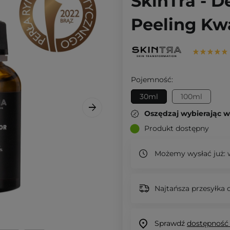
SkinTra - D
Peeling Kw
Pojemność:
30ml
100ml
Oszędzaj wybierając 
Produkt dostępny
Możemy wysłać już:
w
Najtańsza przesyłka o
Sprawdź
dostępność