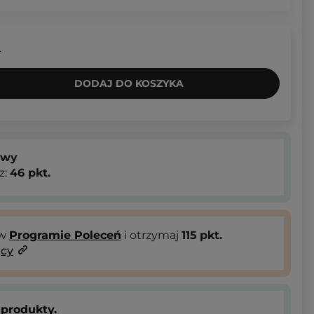
.
DODAJ DO KOSZYKA
owy
z:
46
pkt.
 w
Programie Poleceń
i otrzymaj
115
pkt.
ący
produkty.