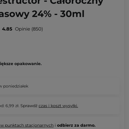
estructor - Całoroczny
asowy 24% - 30ml
4.85
Opinie
850
większe opakowanie.
 poniedziałek
d: 6,99 zł.
Sprawdź
czas i koszt wysyłki.
 w punktach stacjonarnych
i
odbierz za darmo.