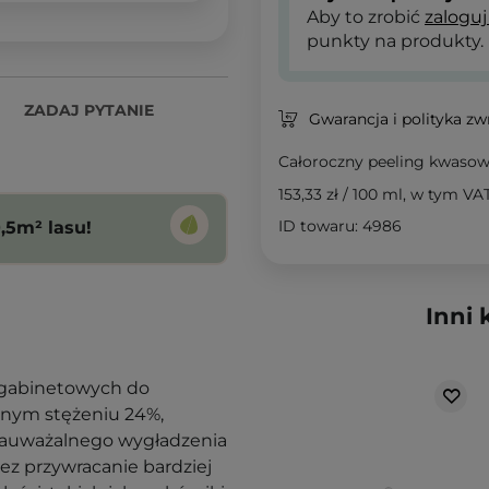
Aby to zrobić
zaloguj
punkty na produkty.
ZADAJ PYTANIE
Gwarancja i polityka z
Całoroczny peeling kwaso
153,33 zł
/
100 ml
, w tym VA
ID towaru: 4986
,5m² lasu!
Inni 
w gabinetowych do
znym stężeniu 24%,
zauważalnego wygładzenia
ez przywracanie bardziej