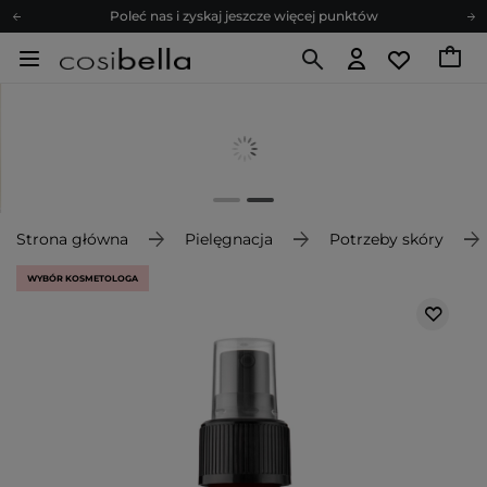
Poleć nas i zyskaj jeszcze więcej punktów
Zapisz się na newsletter pełen porad
Bezpłatne konsultacje kosmetologiczne
Z nami to możliwe! Realizacja zamówienia do 24h.
Poleć nas i zyskaj jeszcze więcej punktów
Zapisz się na newsletter pełen porad
Strona główna
Pielęgnacja
Potrzeby skóry
WYBÓR KOSMETOLOGA