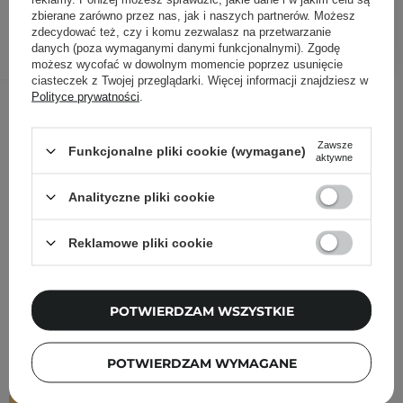
zbierane zarówno przez nas, jak i naszych partnerów. Możesz
zdecydować też, czy i komu zezwalasz na przetwarzanie
DODAJ DO KOSZYKA
danych (poza wymaganymi danymi funkcjonalnymi). Zgodę
możesz wycofać w dowolnym momencie poprzez usunięcie
ciasteczek z Twojej przeglądarki. Więcej informacji znajdziesz w
Inni klienci sprawdzali również
Polityce prywatności
.
Zawsze
Funkcjonalne pliki cookie (wymagane)
aktywne
Analityczne pliki cookie
Reklamowe pliki cookie
POTWIERDZAM WSZYSTKIE
POTWIERDZAM WYMAGANE