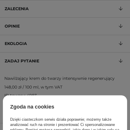
ZALECENIA
OPINIE
EKOLOGIA
ZADAJ PYTANIE
Nawilżający krem do twarzy intensywnie regenerujący
148,00 zł
/
100 ml
, w tym VAT
ID towaru: 4983
Zgoda na cookies
Dzięki ciasteczkom serwis działa poprawnie; możemy także
analizować ruch na stronie i prezentować Ci spersonalizowane
74,00 zł
/
szt.
reklamy. Poniżej możesz sprawdzić, jakie dane i w jakim celu są