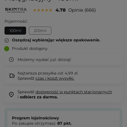
4.78
Opinie
666
Pojemność:
100ml
200ml
Oszędzaj wybierając większe opakowanie.
Produkt dostępny
Możemy wysłać już:
dzisiaj!
Najtańsza przesyłka od: 4,99 zł.
Sprawdź
czas i koszt wysyłki.
Sprawdź
dostępność w punktach stacjonarnych
i
odbierz za darmo.
Program lojalnościowy
Po zakupie otrzymasz:
87
pkt.