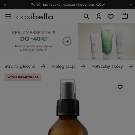
Poleć nas i zyskaj jeszcze więcej punktów
Zapisz się na newsletter pełen porad
Bezpłatne konsultacje kosmetologiczne
Z nami to możliwe! Realizacja zamówienia do 24h.
Poleć nas i zyskaj jeszcze więcej punktów
Zapisz się na newsletter pełen porad
Strona główna
Pielęgnacja
Potrzeby skóry
WYBÓR KOSMETOLOGA