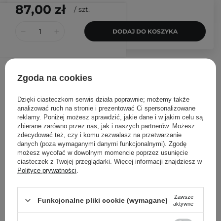
87,00 zł
/
szt.
DODAJ DO KOSZYKA
Zgoda na cookies
Opinia Kosmetologa
Dzięki ciasteczkom serwis działa poprawnie; możemy także
Joanna Szwarocka
analizować ruch na stronie i prezentować Ci spersonalizowane
reklamy. Poniżej możesz sprawdzić, jakie dane i w jakim celu są
What your skin will love -
zbierane zarówno przez nas, jak i naszych partnerów. Możesz
potwierdzam, czysta prawda!
zdecydować też, czy i komu zezwalasz na przetwarzanie
Jestem przekonana, że każda
danych (poza wymaganymi danymi funkcjonalnymi). Zgodę
możesz wycofać w dowolnym momencie poprzez usunięcie
osoba z cerą mieszana zakocha się w tym
ciasteczek z Twojej przeglądarki. Więcej informacji znajdziesz w
kosmetyku. Uwielbiam jego lekką formułę, a skład
Polityce prywatności
.
to prawdziwa petarda. Można go stosować na kilka
sposobów, ale jak dla mnie jest to najlepszy
Zawsze
Funkcjonalne pliki cookie (wymagane)
kosmetyk pod krem z filtrem!
aktywne