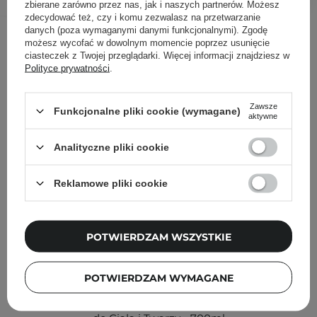
zbierane zarówno przez nas, jak i naszych partnerów. Możesz
zdecydować też, czy i komu zezwalasz na przetwarzanie
Inni klienci sprawdzali również
danych (poza wymaganymi danymi funkcjonalnymi). Zgodę
możesz wycofać w dowolnym momencie poprzez usunięcie
ciasteczek z Twojej przeglądarki. Więcej informacji znajdziesz w
Polityce prywatności
.
Zawsze
Funkcjonalne pliki cookie (wymagane)
aktywne
Analityczne pliki cookie
Reklamowe pliki cookie
POTWIERDZAM WSZYSTKIE
POTWIERDZAM WYMAGANE
Le Coeur - Ultra Hydration - Emolientowy Olejek Myjący