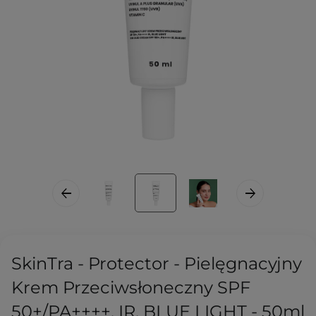
SkinTra - Protector - Pielęgnacyjny
Krem Przeciwsłoneczny SPF
50+/PA++++, IR, BLUE LIGHT - 50ml