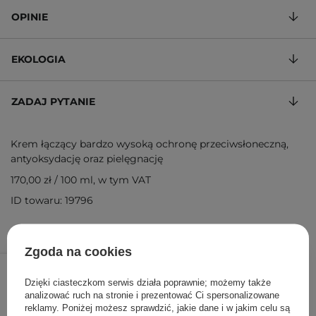
OPINIE
EKOLOGIA
ZADAJ PYTANIE
Krem łączący bardzo wysoką ochronę przeciwsłoneczną,
antyoksydację oraz pielęgnację
170,00 zł
/
100 ml
, w tym VAT
ID towaru: 19796
Zgoda na cookies
85,00 zł
/
szt.
Dzięki ciasteczkom serwis działa poprawnie; możemy także
DODAJ DO KOSZYKA
analizować ruch na stronie i prezentować Ci spersonalizowane
reklamy. Poniżej możesz sprawdzić, jakie dane i w jakim celu są