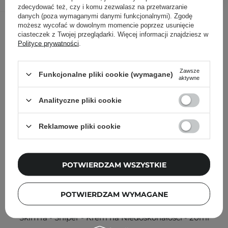
zdecydować też, czy i komu zezwalasz na przetwarzanie
danych (poza wymaganymi danymi funkcjonalnymi). Zgodę
Inni klienci sprawdzali również
możesz wycofać w dowolnym momencie poprzez usunięcie
ciasteczek z Twojej przeglądarki. Więcej informacji znajdziesz w
Polityce prywatności
.
Zawsze
Funkcjonalne pliki cookie (wymagane)
aktywne
Analityczne pliki cookie
Reklamowe pliki cookie
POTWIERDZAM WSZYSTKIE
POTWIERDZAM WYMAGANE
SkinTra - Sniper - Krem na Niedoskonałości - 20ml