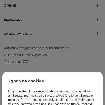
OPINIE
EKOLOGIA
ZADAJ PYTANIE
Antyoksydacyjna esencja w formie mgiełki
79,00 zł
/
100 ml
, w tym VAT
ID towaru: 17721
Zgoda na cookies
79,00 zł
/
szt.
Dzięki ciasteczkom serwis działa poprawnie; możemy także
analizować ruch na stronie i prezentować Ci spersonalizowane
DODAJ DO KOSZYKA
reklamy. Poniżej możesz sprawdzić, jakie dane i w jakim celu są
zbierane zarówno przez nas, jak i naszych partnerów. Możesz