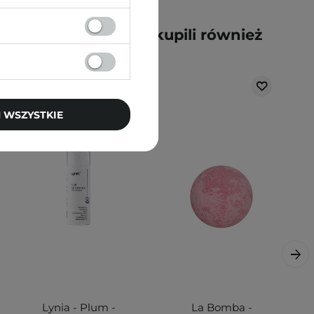
y kupili ten produkt, kupili również
 WSZYSTKIE
Lynia - Plum -
La Bomba -