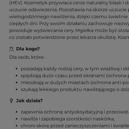
(HEV). Kosmetyk przywraca cerze naturalny blask i 
uczucie odświeżenia. Pozostawia na skórze uczucie
wielogodzinnego nawilżenia, dzięki czemu świetnie 
ciepłych dni. Przy swoim działaniu zachowuje niezwy
powoduje wyświecania cery. Mgiełka może być stos
co zostało potwierdzone przez lekarza okulistę. Kos
Dla kogo?
Dla osób, które:
posiadają każdy rodzaj cery, w tym wrażliwą i s
spędzają dużo czasu przed ekranami (ochrona p
mieszkają w dużych miastach (ochrona anti-pol
szukają lekkiego produktu nawilżającego o dzi
Jak działa?
zapewnia ochronę antyoksydacyjną i przeciwst
nawilża i zapobiega szorstkości naskórka,
chroni skórę przed zanieczyszczeniami i światł