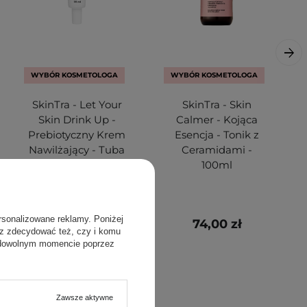
WYBÓR KOSMETOLOGA
WYBÓR KOSMETOLOGA
SkinTra - Let Your
SkinTra - Skin
Skin Drink Up -
Calmer - Kojąca
Prebiotyczny Krem
Esencja - Tonik z
Nawilżający - Tuba
Ceramidami -
50ml
100ml
rsonalizowane reklamy. Poniżej
74,00 zł
74,00 zł
sz zdecydować też, czy i komu
 dowolnym momencie poprzez
Zawsze aktywne