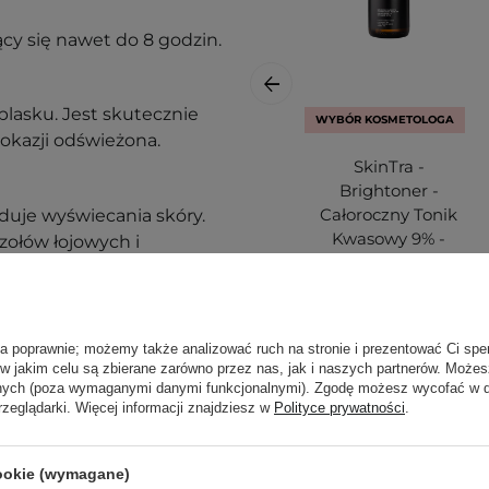
cy się nawet do 8 godzin.
blasku. Jest skutecznie
WYBÓR KOSMETOLOGA
okazji odświeżona.
SkinTra -
Brightoner -
Całoroczny Tonik
oduje wyświecania skóry.
Kwasowy 9% -
zołów łojowych i
100ml
est bezpieczna do
ła poprawnie; możemy także analizować ruch na stronie i prezentować Ci spe
62,00 zł
 w jakim celu są zbierane zarówno przez nas, jak i naszych partnerów. Może
 mchu, u
możliwia skórze
anych (poza wymaganymi danymi funkcjonalnymi). Zgodę możesz wycofać w
związanych z
rzeglądarki. Więcej informacji znajdziesz w
Polityce prywatności
.
ymi temperaturami
, działa
zerwienienia,
cookie (wymagane)
nokwasów, mocznika,