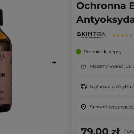
Ochronna E
Antyoksyda
Produkt dostępny
Możemy wysłać już:
w
Najtańsza przesyłka o
Sprawdź
dostępność
79,00 zł
/
szt.