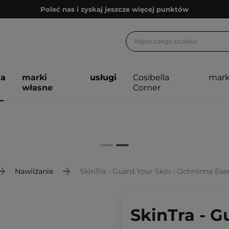
Poleć nas i zyskaj jeszcze więcej punktów
Zapisz się na newsletter pełen porad
Bezpłatne konsultacje kosmetologiczne
Z nami to możliwe! Realizacja zamówienia do 24h.
ja
marki
usługi
Cosibella
mark
Poleć nas i zyskaj jeszcze więcej punktów
własne
Corner
Zapisz się na newsletter pełen porad
Nawilżanie
SkinTra - Guard Your Skin - Ochronna Ese
SkinTra - G