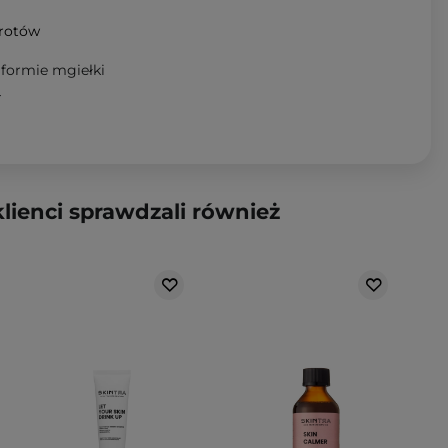
wrotów
 formie mgiełki
T
klienci sprawdzali również