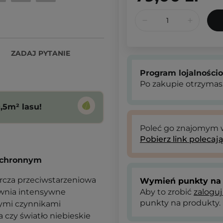
ZADAJ PYTANIE
Program lojalności
Po zakupie otrzymas
,5m² lasu!
Poleć go znajomym
Pobierz link polecaj
 ochronnym
arcza przeciwstarzeniowa
Wymień punkty na 
ewnia intensywne
Aby to zrobić
zaloguj
punkty na produkty.
wymi czynnikami
 czy światło niebieskie