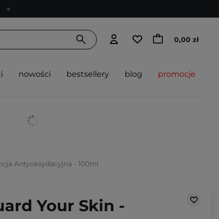
0,00 zł
i
nowości
bestsellery
blog
promocje
ncja Antyoksydacyjna - 100ml
uard Your Skin -