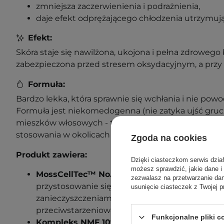
zmniejsza zaczerwienienia i podrażnienia,
daje efekt odprężającego chłodzenia utrzymują
Efekt:
Skóra staje się nawilżona, ukojona i pełna zdrowego 
zabezpieczona przed stresem oksydacyjnym, a przy 
Formuła:
Bardzo lekka, która sprawnie się wchłania i nie pow
Formuła jest niekomedogenna (nie zatyka ujść gruc
mieszków włosowych - tak zwanych porów skóry) i j
stosowania w okolicach oczu.
Zgoda na cookies
Produkt zawiera:
Dzięki ciasteczkom serwis dzia
możesz sprawdzić, jakie dane i
MossCellTec™ No. 1 - 1%
- składnik aktywny z
zezwalasz na przetwarzanie d
przystosowanie się do zmian środowiskowych 
usunięcie ciasteczek z Twojej p
zanieczyszczeniami powietrza czy ekstremaln
przeciwstarzeniowo, nawilżająco, zmniejsza zac
Funkcjonalne pliki 
Kompleks NMF 10%
-
połączenie wolnych ami