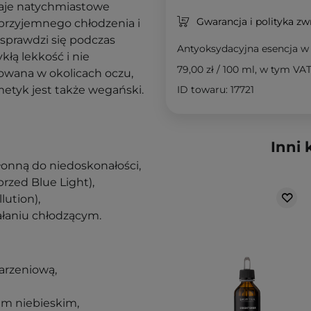
daje natychmiastowe
Gwarancja i polityka z
 przyjemnego chłodzenia i
sprawdzi się podczas
Antyoksydacyjna esencja w
kłą lekkość i nie
79,00 zł
/
100 ml
, w tym VA
owana w okolicach oczu,
metyk jest także wegański.
ID towaru: 17721
Inni 
kłonną do niedoskonałości,
rzed Blue Light),
lution),
ałaniu chłodzącym.
arzeniową,
em niebieskim,