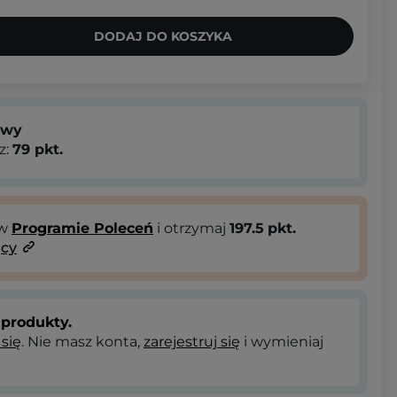
DODAJ DO KOSZYKA
owy
z:
79
pkt.
 w
Programie Poleceń
i otrzymaj
197.5
pkt.
ący
produkty.
 się
. Nie masz konta,
zarejestruj się
i wymieniaj