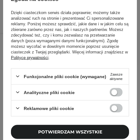
27,00 zł
/
100 ml
, w tym VAT
ID towaru: 17720
Dzięki ciasteczkom serwis działa poprawnie; możemy także
analizować ruch na stronie i prezentować Ci spersonalizowane
reklamy. Poniżej możesz sprawdzić, jakie dane i w jakim celu są
zbierane zarówno przez nas, jak i naszych partnerów. Możesz
zdecydować też, czy i komu zezwalasz na przetwarzanie
54,00 zł
/
szt.
danych (poza wymaganymi danymi funkcjonalnymi). Zgodę
możesz wycofać w dowolnym momencie poprzez usunięcie
ciasteczek z Twojej przeglądarki. Więcej informacji znajdziesz w
DODAJ DO KOSZYKA
Polityce prywatności
.
Inni klienci sprawdzali również
Zawsze
Funkcjonalne pliki cookie (wymagane)
aktywne
Analityczne pliki cookie
Reklamowe pliki cookie
POTWIERDZAM WSZYSTKIE