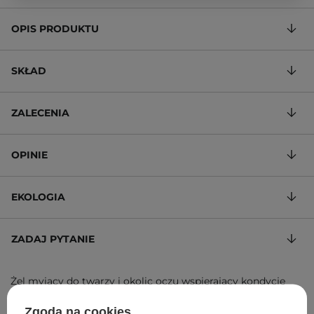
OPIS PRODUKTU
SKŁAD
ZALECENIA
OPINIE
EKOLOGIA
ZADAJ PYTANIE
Żel myjący do twarzy i okolic oczu wspierający kondycję
mikrobiomu
Zgoda na cookies