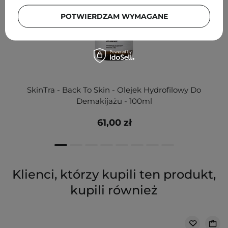
POTWIERDZAM WYMAGANE
SkinTra - Back To Skin - Olejek Hydrofilowy Do
Demakijażu - 100ml
61,00 zł
Klienci, którzy kupili ten produkt,
kupili również