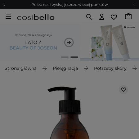
Poleć nas i zyskaj jeszcze więcej punktów
Zapisz się na newsletter pełen porad
Bezpłatne konsultacje kosmetologiczne
Z nami to możliwe! Realizacja zamówienia do 24h.
Poleć nas i zyskaj jeszcze więcej punktów
Zapisz się na newsletter pełen porad
Strona główna
Pielęgnacja
Potrzeby skóry