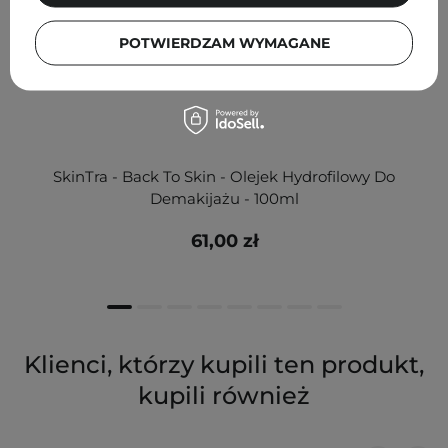
POTWIERDZAM WYMAGANE
SkinTra - Back To Skin - Olejek Hydrofilowy Do
Demakijażu - 100ml
61,00 zł
Klienci, którzy kupili ten produkt,
kupili również