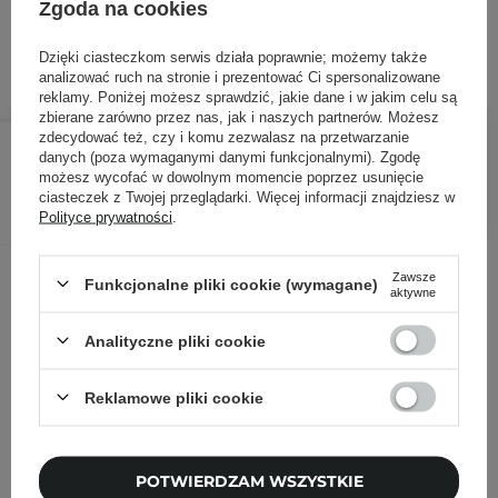
27,00 zł
/
100 ml
, w tym VAT
Zgoda na cookies
ID towaru: 17720
Dzięki ciasteczkom serwis działa poprawnie; możemy także
analizować ruch na stronie i prezentować Ci spersonalizowane
reklamy. Poniżej możesz sprawdzić, jakie dane i w jakim celu są
zbierane zarówno przez nas, jak i naszych partnerów. Możesz
54,00 zł
/
szt.
zdecydować też, czy i komu zezwalasz na przetwarzanie
danych (poza wymaganymi danymi funkcjonalnymi). Zgodę
możesz wycofać w dowolnym momencie poprzez usunięcie
DODAJ DO KOSZYKA
ciasteczek z Twojej przeglądarki. Więcej informacji znajdziesz w
Polityce prywatności
.
Inni klienci sprawdzali również
Zawsze
Funkcjonalne pliki cookie (wymagane)
aktywne
Analityczne pliki cookie
Reklamowe pliki cookie
POTWIERDZAM WSZYSTKIE