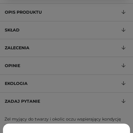
OPIS PRODUKTU
SKŁAD
ZALECENIA
OPINIE
EKOLOGIA
ZADAJ PYTANIE
Żel myjący do twarzy i okolic oczu wspierający kondycję
mikrobiomu