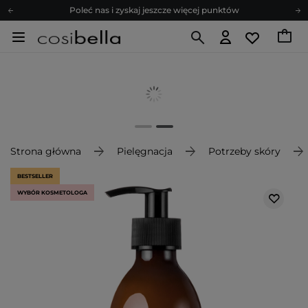
Poleć nas i zyskaj jeszcze więcej punktów
Zapisz się na newsletter pełen porad
Bezpłatne konsultacje kosmetologiczne
Z nami to możliwe! Realizacja zamówienia do 24h.
Poleć nas i zyskaj jeszcze więcej punktów
Zapisz się na newsletter pełen porad
Strona główna
Pielęgnacja
Potrzeby skóry
BESTSELLER
WYBÓR KOSMETOLOGA