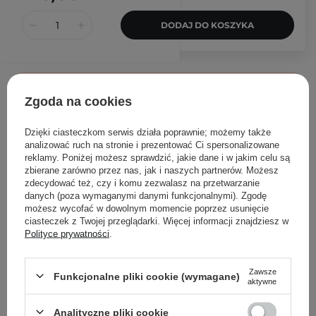
DODAJ DO KOSZYKA
Opinia Kosmetologa
Zgoda na cookies
Joanna Szwarocka
Dzięki ciasteczkom serwis działa poprawnie; możemy także
analizować ruch na stronie i prezentować Ci spersonalizowane
What your skin will love -
reklamy. Poniżej możesz sprawdzić, jakie dane i w jakim celu są
potwierdzam, czysta prawda!
zbierane zarówno przez nas, jak i naszych partnerów. Możesz
zdecydować też, czy i komu zezwalasz na przetwarzanie
Jestem przekonana, że każda
danych (poza wymaganymi danymi funkcjonalnymi). Zgodę
osoba z cerą mieszana zakocha się w tym
możesz wycofać w dowolnym momencie poprzez usunięcie
kosmetyku. Uwielbiam jego lekką formułę, a skład
ciasteczek z Twojej przeglądarki. Więcej informacji znajdziesz w
Polityce prywatności
.
to prawdziwa petarda. Można go stosować na kilka
sposobów, ale jak dla mnie jest to najlepszy
kosmetyk pod krem z filtrem!
Zawsze
Funkcjonalne pliki cookie (wymagane)
aktywne
Analityczne pliki cookie
WYBÓR KOSMETOLOGA