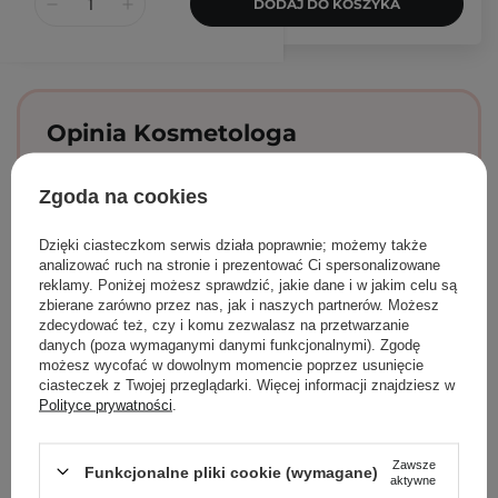
DODAJ DO KOSZYKA
Opinia Kosmetologa
Katarzyna
Zgoda na cookies
Grzelak
specjalizacja:
Dzięki ciasteczkom serwis działa poprawnie; możemy także
pielęgnacja
analizować ruch na stronie i prezentować Ci spersonalizowane
skóry wrażliwej
reklamy. Poniżej możesz sprawdzić, jakie dane i w jakim celu są
i trądzikowej
zbierane zarówno przez nas, jak i naszych partnerów. Możesz
zdecydować też, czy i komu zezwalasz na przetwarzanie
danych (poza wymaganymi danymi funkcjonalnymi). Zgodę
możesz wycofać w dowolnym momencie poprzez usunięcie
Ten niezwykle lekki krem łączy bardzo wysoką
ciasteczek z Twojej przeglądarki. Więcej informacji znajdziesz w
ochronę przeciwsłoneczną przed UVA i UVB, z
Polityce prywatności
.
nawilżeniem. Od razu po aplikacji przywraca
skórze komfort, łagodzi i pozostawia na niej
rozświetlenie i lekkie glow. Moim zdaniem ten
Zawsze
Funkcjonalne pliki cookie (wymagane)
krem z SPF sprawdzi się w pielęgnacji każdego
aktywne
rodzaju skóry. A, nie byłabym sobą bez docenienia