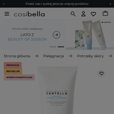
Poleć nas i zyskaj jeszcze więcej punktów
Zapisz się na newsletter pełen porad
Bezpłatne konsultacje kosmetologiczne
Z nami to możliwe! Realizacja zamówienia do 24h.
Poleć nas i zyskaj jeszcze więcej punktów
Zapisz się na newsletter pełen porad
Strona główna
Pielęgnacja
Potrzeby skóry
PROMOCJA
BESTSELLER
WYBÓR KOSMETOLOGA