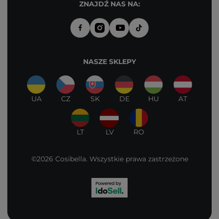
ZNAJDŹ NAS NA:
NASZE SKLEPY
UA
CZ
SK
DE
HU
AT
LT
LV
RO
©2026 Cosibella. Wszystkie prawa zastrzeżone