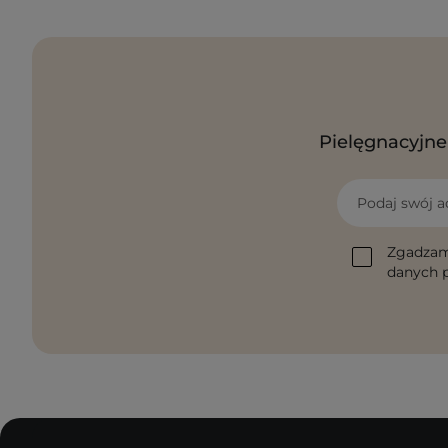
Pielęgnacyjne 
Podaj swój a
Zgadzam
danych p