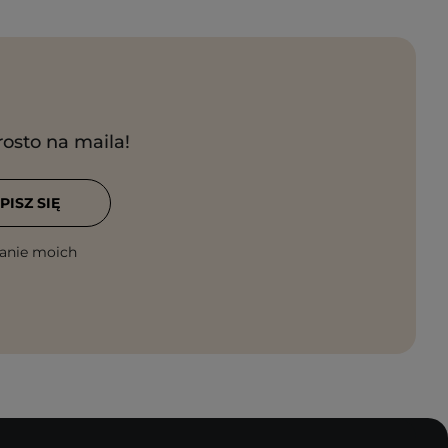
rosto na maila!
PISZ SIĘ
anie moich