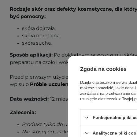
Rodzaje skór oraz defekty kosmetyczne, dla któ
być pomocny:
skóra dojrzała,
skóra normalna,
skóra sucha.
Sposób aplikacji:
Po dokładnym oczyszczeniu skóry n
preparatu na czoło i wokół oczu. Stosuj przed krema
Zgoda na cookies
Przed pierwszym użyciem wykonaj próbę uczuleniow
Dzięki ciasteczkom serwis dzia
wpisu o
Próbie uczuleniowej
, aby dowiedzieć się wi
możesz sprawdzić, jakie dane i
zezwalasz na przetwarzanie d
Data ważności:
12 miesięcy od otwarcia.
usunięcie ciasteczek z Twojej p
Zalecenia:
Funkcjonalne pliki 
Produkt tylko do użytku zewnętrznego.
Nie stosuj na uszkodzoną skórę.
Analityczne pliki coo