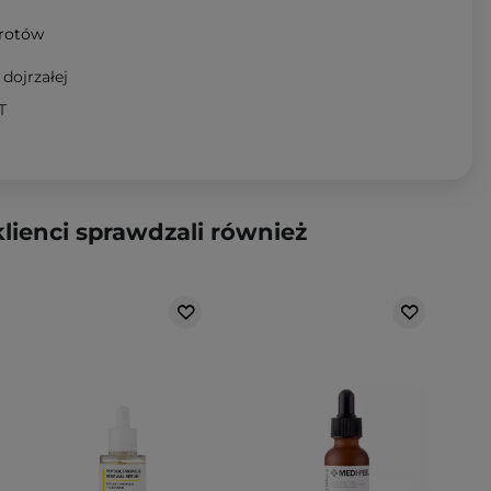
wrotów
dojrzałej
T
klienci sprawdzali również