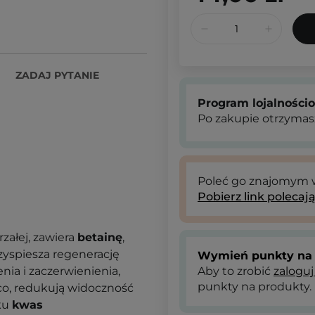
ZADAJ PYTANIE
Program lojalności
Po zakupie otrzymas
Poleć go znajomym
Pobierz link polecaj
rzałej, zawiera
betainę
,
rzyspiesza regenerację
Wymień punkty na 
nia i zaczerwienienia,
Aby to zrobić
zaloguj
punkty na produkty.
ąco, redukują widoczność
ku
kwas