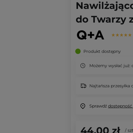
Nawilżając
do Twarzy 
Produkt dostępny
Możemy wysłać już:
d
Najtańsza przesyłka o
Sprawdź
dostępność
44,00 zł
/
szt