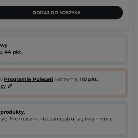
DODAJ DO KOSZYKA
owy
z:
44
pkt.
 w
Programie Poleceń
i otrzymaj
110
pkt.
ący
produkty.
 się
. Nie masz konta,
zarejestruj się
i wymieniaj