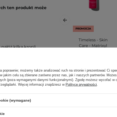
rych ten produkt może
PROMOCJA
Timeless - Skin
Care - Matrixyl
ałóż kilka kropli
3000 Serum-
mi/ olejami.
Serum Peptydowe
- 30ml
ą. Zajrzyj do naszego
ła poprawnie; możemy także analizować ruch na stronie i prezentować Ci spe
ęcej.
 w jakim celu są zbierane zarówno przez nas, jak i naszych partnerów. Może
anych (poza wymaganymi danymi funkcjonalnymi). Zgodę możesz wycofać w
rzeglądarki. Więcej informacji znajdziesz w
Polityce prywatności
.
87,20 zł
109,00 zł
cookie (wymagane)
kie