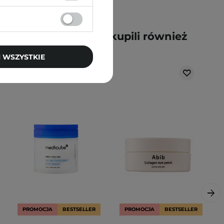
y kupili ten produkt, kupili również
 WSZYSTKIE
PROMOCJA
BESTSELLER
PROMOCJA
BESTSELLER