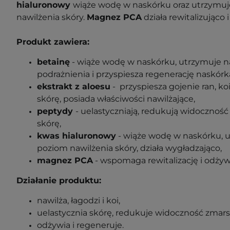
hialuronowy
wiąże wodę w naskórku oraz utrzymu
nawilżenia skóry.
Magnez PCA
działa rewitalizująco 
Produkt zawiera:
betainę
- wiąże wodę w naskórku, utrzymuje na
podrażnienia i przyspiesza regenerację naskórk
ekstrakt z aloesu
- przyspiesza gojenie ran, ko
skórę, posiada właściwości nawilżające,
peptydy
- uelastyczniają, redukują widoczność
skórę,
kwas hialuronowy
- wiąże wodę w naskórku, 
poziom nawilżenia skóry, działa wygładzająco,
magnez PCA
- wspomaga rewitalizację i odżywi
Działanie produktu:
nawilża, łagodzi i koi,
uelastycznia skórę, redukuje widoczność zmar
odżywia i regeneruje.