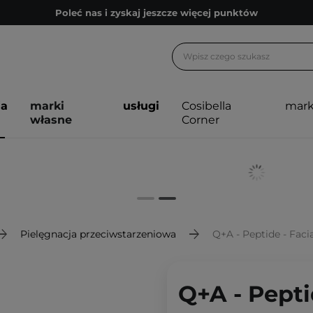
Poleć nas i zyskaj jeszcze więcej punktów
Zapisz się na newsletter pełen porad
Bezpłatne konsultacje kosmetologiczne
Z nami to możliwe! Realizacja zamówienia do 24h.
ja
marki
usługi
Cosibella
mark
Poleć nas i zyskaj jeszcze więcej punktów
własne
Corner
Zapisz się na newsletter pełen porad
Pielęgnacja przeciwstarzeniowa
Q+A - Peptide - Facial 
Q+A - Pepti