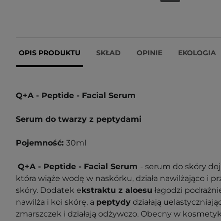
OPIS PRODUKTU
SKŁAD
OPINIE
EKOLOGIA
Q+A - Peptide - Facial Serum
Serum do twarzy z peptydami
Pojemność:
30ml
Q+A - Peptide - Facial Serum
- serum do skóry doj
która wiąże wodę w naskórku, działa nawilżająco i p
skóry. Dodatek e
kstraktu z aloesu
łagodzi podrażnie
nawilża i koi skórę, a
peptydy
działają uelastyczniaj
zmarszczek i działają odżywczo. Obecny w kosmety