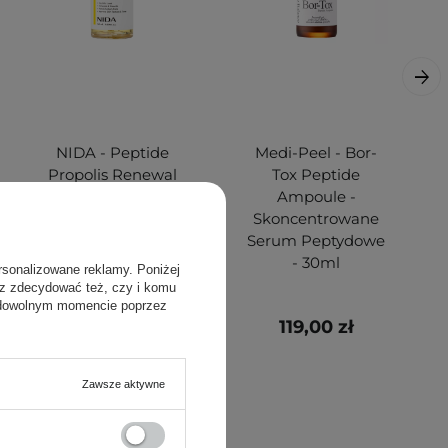
NIDA - Peptide
Medi-Peel - Bor-
Propolis Renewal
Tox Peptide
Serum -
Ampoule -
Peptydowe Serum
Skoncentrowane
do Twarzy - 50ml
Serum Peptydowe
- 30ml
rsonalizowane reklamy. Poniżej
sz zdecydować też, czy i komu
 dowolnym momencie poprzez
59,00 zł
119,00 zł
Zawsze aktywne