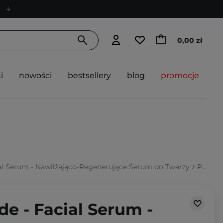
0,00 zł
i
nowości
bestsellery
blog
promocje
Serum - Nawilżająco-Regenerujące Serum do Twarzy z Peptydami - 30ml
de - Facial Serum -