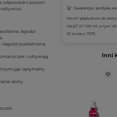
je odpowiedni poziom
Gwarancja i polityka z
i odżywczo.
Serum peptydowe do skóry 
146,67 zł
/
100 ml
, w tym VA
wilżenie, łagodzi
ID towaru: 7075
a,
i i łagodzi podrażnioną
Inni 
 zmarszczek i odżywiają
utrzymując optymalny
anie skóry.
szczek,