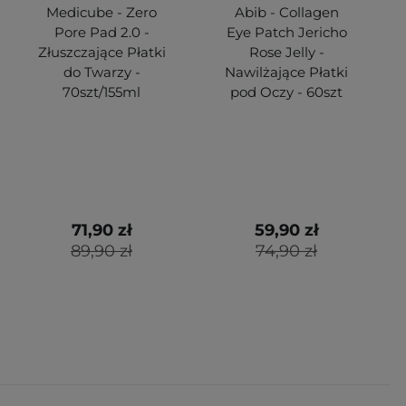
Medicube - Zero
Abib - Collagen
Pore Pad 2.0 -
Eye Patch Jericho
Złuszczające Płatki
Rose Jelly -
do Twarzy -
Nawilżające Płatki
70szt/155ml
pod Oczy - 60szt
71,90 zł
59,90 zł
89,90 zł
74,90 zł