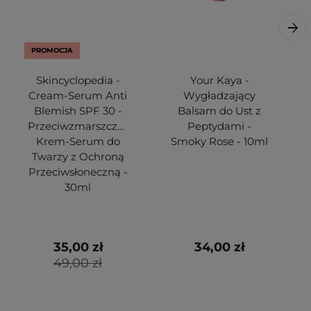
PROMOCJA
Skincyclopedia -
Your Kaya -
Cream-Serum Anti
Wygładzający
Blemish SPF 30 -
Balsam do Ust z
Przeciwzmarszczkowy
Peptydami -
Krem-Serum do
Smoky Rose - 10ml
Twarzy z Ochroną
Przeciwsłoneczną -
30ml
35,00 zł
34,00 zł
49,00 zł