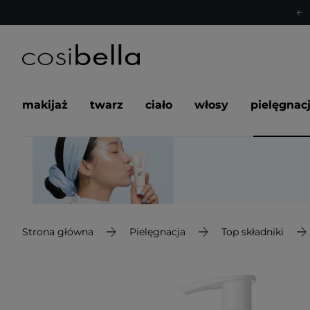
makijaż
twarz
ciało
włosy
pielęgnac
Strona główna
Pielęgnacja
Top składniki