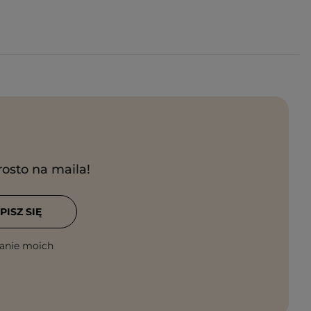
rosto na maila!
PISZ SIĘ
anie moich