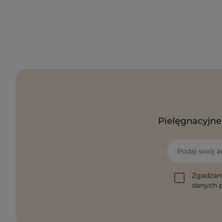
Pielęgnacyjne 
Podaj swój a
Zgadzam
danych p