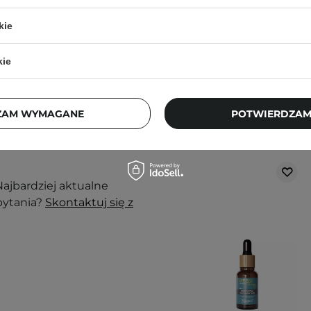
249,00 zł
kie
kie
nak podrażnienia,
ZAM WYMAGANE
POTWIERDZAM
Klienci, którz
j, w zacienionym
ortu nie wpłyną na
ajbardziej aktualne
pytania?
Skontaktuj się z