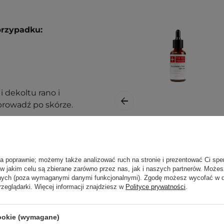
przypadku:
i dekoltu rano i
prowadź po skórze.
Peel Mission -
ą. Zajrzyj do naszego
Rosemary Peel
ęcej.
ła poprawnie; możemy także analizować ruch na stronie i prezentować Ci spe
Serum - Serum z
 w jakim celu są zbierane zarówno przez nas, jak i naszych partnerów. Może
Kwasem
anych (poza wymaganymi danymi funkcjonalnymi). Zgodę możesz wycofać w
Rozmarynowym -
rzeglądarki. Więcej informacji znajdziesz w
Polityce prywatności
.
30ml
cookie (wymagane)