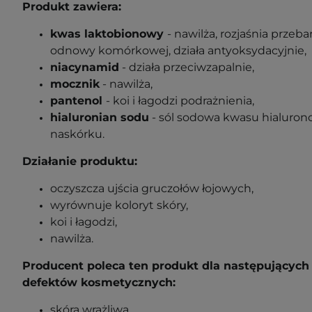
Produkt zawiera:
kwas laktobionowy
- nawilża, rozjaśnia przeb
odnowy komórkowej, działa antyoksydacyjnie,
niacynamid
- działa przeciwzapalnie,
mocznik
- nawilża,
pantenol
- koi i łagodzi podrażnienia,
hialuronian sodu
- sól sodowa kwasu hialuro
naskórku.
Działanie produktu:
oczyszcza ujścia gruczołów łojowych,
wyrównuje koloryt skóry,
koi i łagodzi,
nawilża.
Producent poleca ten produkt dla następujących 
defektów kosmetycznych:
skóra wrażliwa,