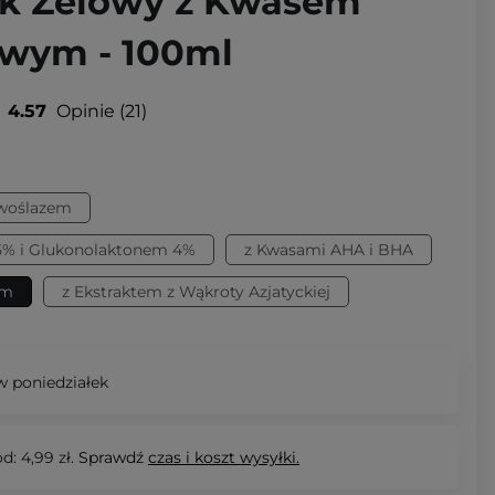
nik Żelowy z Kwasem
wym - 100ml
4.57
Opinie
21
awoślazem
% i Glukonolaktonem 4%
z Kwasami AHA i BHA
ym
z Ekstraktem z Wąkroty Azjatyckiej
 poniedziałek
d: 4,99 zł.
Sprawdź
czas i koszt wysyłki.