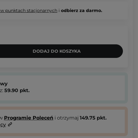
 w punktach stacjonarnych
i
odbierz za darmo.
DODAJ DO KOSZYKA
owy
z:
59.90
pkt.
 w
Programie Poleceń
i otrzymaj
149.75
pkt.
ący