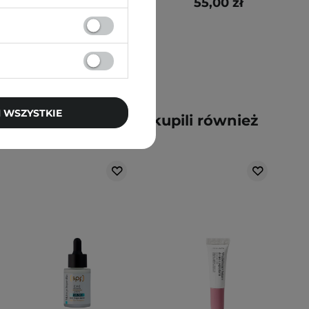
39,00 zł
55,00 zł
 WSZYSTKIE
y kupili ten produkt, kupili również