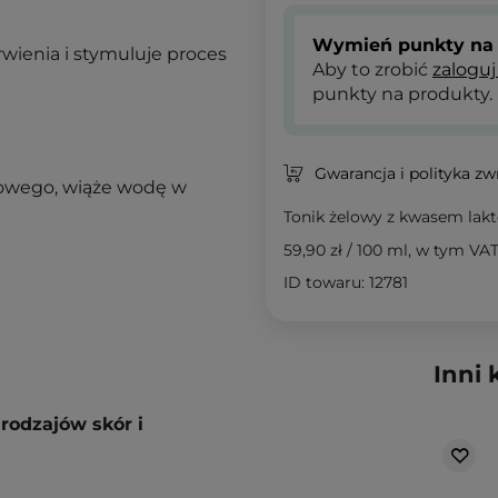
Wymień punkty na 
arwienia i stymuluje proces
Aby to zrobić
zaloguj
punkty na produkty.
Gwarancja i polityka z
nowego, wiąże wodę w
Tonik żelowy z kwasem la
59,90 zł
/
100 ml
, w tym VA
ID towaru: 12781
Inni 
rodzajów skór i