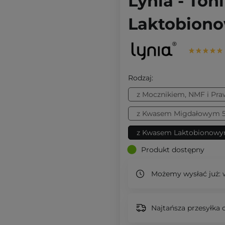
Lynia - To
Laktobiono
Rodzaj:
z Mocznikiem, NMF i Pr
z Kwasem Migdałowym 5
z Kwasem Laktobionow
Produkt dostępny
Możemy wysłać już:
w
Najtańsza przesyłka o