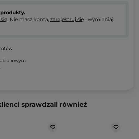
produkty.
 się
. Nie masz konta,
zarejestruj się
i wymieniaj
wrotów
ktobionowym
T
klienci sprawdzali również