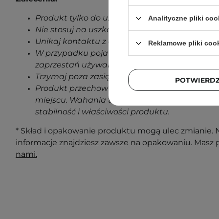
Produkt tylko do użytku zewnętrznego.
Analityczne pliki coo
Nie stosuj na uszkodzoną skórę.
Unikaj kontaktu z oczami.
Reklamowe pliki coo
W przypadku pojawienia się jakichkolwiek oz
zaprzestań używania produktu.
Trzymaj poza zasięgiem dzieci.
POTWIERD
Produkt przechowuj w temperaturze pokojowe
miejscu. Wahania temperatur podczas transp
stabilność i właściwości produktu.
* Skład i opakowanie produktu mogą ulec zmianie. N
informacje znajdziesz zawsze na opakowaniu. Masz 
nami.