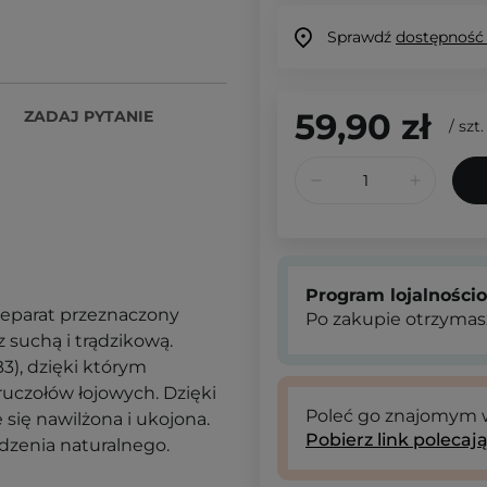
Sprawdź
dostępność
59,90 zł
ZADAJ PYTANIE
/
szt.
Program lojalności
reparat przeznaczony
Po zakupie otrzymas
z suchą i trądzikową.
B3), dzięki którym
gruczołów łojowych. Dzięki
Poleć go znajomym
e się nawilżona i ukojona.
Pobierz link polecaj
dzenia naturalnego.