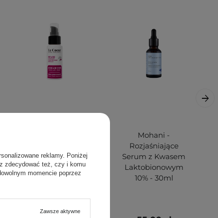
Le Coeur - Anti
Mohani -
Acne - Dermo Acid
Rozjaśniające
rsonalizowane reklamy. Poniżej
Serum - Serum
Serum z Kwasem
sz zdecydować też, czy i komu
Kwasowe na
Laktobionowym
 dowolnym momencie poprzez
Niedoskonałości -
10% - 30ml
50ml
Zawsze aktywne