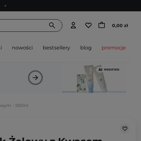
0,00 zł
i
nowości
bestsellery
blog
promocje
owym - 100ml