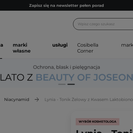
Bezpłatne konsultacje kosmetologiczne
Z nami to możliwe! Realizacja zamówienia do 24h.
Poleć nas i zyskaj jeszcze więcej punktów
Zapisz się na newsletter pełen porad
ja
marki
usługi
Cosibella
mark
własne
Corner
Niacynamid
Lynia - Tonik Żelowy z Kwasem Laktobion
WYBÓR KOSMETOLOGA