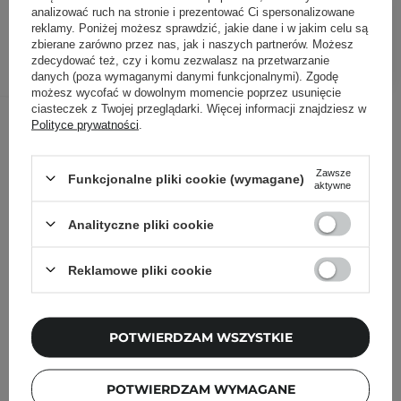
59,90 zł
/
szt.
analizować ruch na stronie i prezentować Ci spersonalizowane
reklamy. Poniżej możesz sprawdzić, jakie dane i w jakim celu są
zbierane zarówno przez nas, jak i naszych partnerów. Możesz
DODAJ DO KOSZYKA
zdecydować też, czy i komu zezwalasz na przetwarzanie
danych (poza wymaganymi danymi funkcjonalnymi). Zgodę
możesz wycofać w dowolnym momencie poprzez usunięcie
ciasteczek z Twojej przeglądarki. Więcej informacji znajdziesz w
Inni klienci sprawdzali również
Polityce prywatności
.
Zawsze
Funkcjonalne pliki cookie (wymagane)
aktywne
Analityczne pliki cookie
Reklamowe pliki cookie
POTWIERDZAM WSZYSTKIE
POTWIERDZAM WYMAGANE