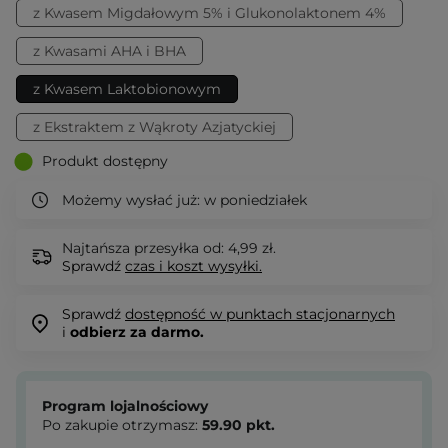
z Kwasem Migdałowym 5% i Glukonolaktonem 4%
z Kwasami AHA i BHA
z Kwasem Laktobionowym
z Ekstraktem z Wąkroty Azjatyckiej
Produkt dostępny
Możemy wysłać już:
w poniedziałek
Najtańsza przesyłka od: 4,99 zł.
Sprawdź
czas i koszt wysyłki.
Sprawdź
dostępność w punktach stacjonarnych
i
odbierz za darmo.
Program lojalnościowy
Po zakupie otrzymasz:
59.90
pkt.