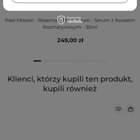
Peel Mission - Rosemary Peel Serum - Serum z Kwasem
Rozmarynowym - 30ml
249,00 zł
Klienci, którzy kupili ten produkt,
kupili również