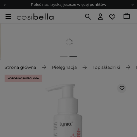
Poleć nas i zyskaj jeszcze więcej punktów
Zapisz się na newsletter pełen porad
Bezpłatne konsultacje kosmetologiczne
Z nami to możliwe! Realizacja zamówienia do 24h.
Poleć nas i zyskaj jeszcze więcej punktów
Zapisz się na newsletter pełen porad
Strona główna
Pielęgnacja
Top składniki
WYBÓR KOSMETOLOGA