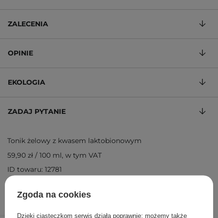
ZALECENIA
OPINIE
EKOLOGIA
ZADAJ PYTANIE
Tonik żelowy z kwasem laktobionowym
59,90 zł
/
100 ml
, w tym VAT
ID towaru: 12781
Zgoda na cookies
Dzięki ciasteczkom serwis działa poprawnie; możemy także