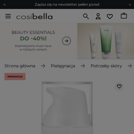
Zapisz się na newsletter pełen porad
Bezpłatne konsultacje kosmetologiczne
Z nami to możliwe! Realizacja zamówienia do 24h.
Poleć nas i zyskaj jeszcze więcej punktów
Zapisz się na newsletter pełen porad
Strona główna
Pielęgnacja
Potrzeby skóry
PROMOCJA