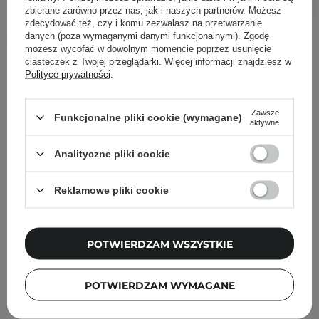
DODAJ DO KOSZYKA
zbierane zarówno przez nas, jak i naszych partnerów. Możesz
zdecydować też, czy i komu zezwalasz na przetwarzanie
danych (poza wymaganymi danymi funkcjonalnymi). Zgodę
możesz wycofać w dowolnym momencie poprzez usunięcie
Inni klienci sprawdzali również
ciasteczek z Twojej przeglądarki. Więcej informacji znajdziesz w
Polityce prywatności
.
Zawsze
Funkcjonalne pliki cookie (wymagane)
aktywne
Analityczne pliki cookie
Reklamowe pliki cookie
POTWIERDZAM WSZYSTKIE
POTWIERDZAM WYMAGANE