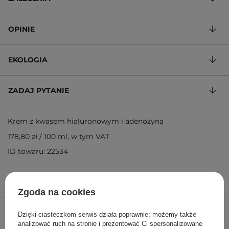
OPINIE
EKOLOGIA
ZADAJ PYTANIE
Krem z kwasem hialuronowym i adenozyną
178,80 zł
/
100 ml
, w tym VAT
ID towaru: 22534
Zgoda na cookies
89,40 zł
149,00 zł
/
szt.
Dzięki ciasteczkom serwis działa poprawnie; możemy także
analizować ruch na stronie i prezentować Ci spersonalizowane