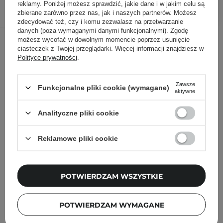
DODAJ DO KOSZYKA
reklamy. Poniżej możesz sprawdzić, jakie dane i w jakim celu są
zbierane zarówno przez nas, jak i naszych partnerów. Możesz
zdecydować też, czy i komu zezwalasz na przetwarzanie
danych (poza wymaganymi danymi funkcjonalnymi). Zgodę
Inni klienci sprawdzali również
możesz wycofać w dowolnym momencie poprzez usunięcie
ciasteczek z Twojej przeglądarki. Więcej informacji znajdziesz w
Polityce prywatności
.
Zawsze
Funkcjonalne pliki cookie (wymagane)
aktywne
Analityczne pliki cookie
Reklamowe pliki cookie
POTWIERDZAM WSZYSTKIE
POTWIERDZAM WYMAGANE