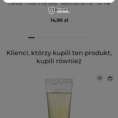
Claresa - Gloss Is My Boss - Błyszczyk do Ust - 08 Top
Dog - 5ml
14,90 zł
Klienci, którzy kupili ten produkt,
kupili również