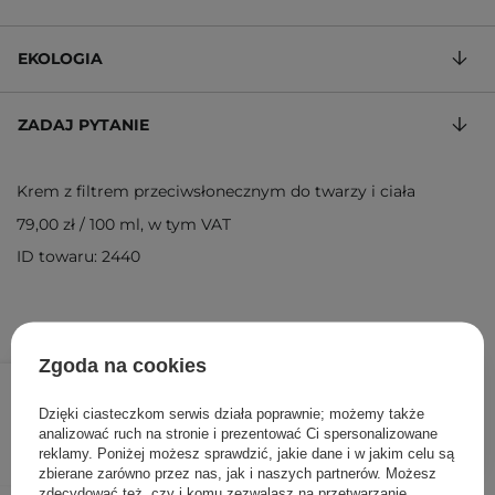
EKOLOGIA
ZADAJ PYTANIE
Krem z filtrem przeciwsłonecznym do twarzy i ciała
79,00 zł
/
100 ml
, w tym VAT
ID towaru: 2440
Zgoda na cookies
79,00 zł
/
szt.
Dzięki ciasteczkom serwis działa poprawnie; możemy także
DODAJ DO KOSZYKA
analizować ruch na stronie i prezentować Ci spersonalizowane
reklamy. Poniżej możesz sprawdzić, jakie dane i w jakim celu są
zbierane zarówno przez nas, jak i naszych partnerów. Możesz
zdecydować też, czy i komu zezwalasz na przetwarzanie