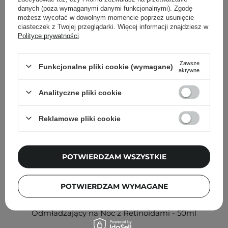
Inni klienci sprawdzali również
danych (poza wymaganymi danymi funkcjonalnymi). Zgodę
możesz wycofać w dowolnym momencie poprzez usunięcie
ciasteczek z Twojej przeglądarki. Więcej informacji znajdziesz w
Polityce prywatności
.
Zawsze
Funkcjonalne pliki cookie (wymagane)
aktywne
Analityczne pliki cookie
Reklamowe pliki cookie
POTWIERDZAM WSZYSTKIE
POTWIERDZAM WYMAGANE
Bandi - Medical Expert Anti-Aging - Krem Intensywnie
Odmładzający na Noc z Retinoidami - 50ml