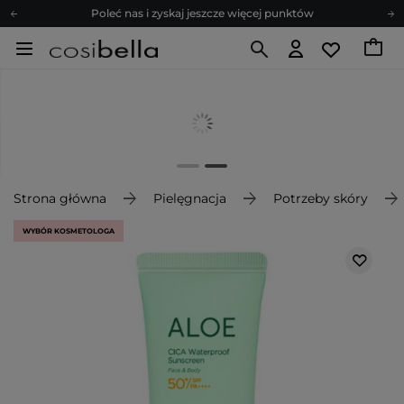
Poleć nas i zyskaj jeszcze więcej punktów
Zapisz się na newsletter pełen porad
Bezpłatne konsultacje kosmetologiczne
Z nami to możliwe! Realizacja zamówienia do 24h.
Poleć nas i zyskaj jeszcze więcej punktów
Zapisz się na newsletter pełen porad
Strona główna
Pielęgnacja
Potrzeby skóry
WYBÓR KOSMETOLOGA