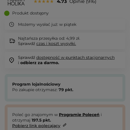
4.73
Opinie
916
Produkt dostępny
Możemy wysłać już:
w piątek
Najtańsza przesyłka od: 4,99 zł.
Sprawdź
czas i koszt wysyłki.
Sprawdź
dostępność w punktach stacjonarnych
i
odbierz za darmo.
Program lojalnościowy
Po zakupie otrzymasz:
79
pkt.
Poleć go znajomym w
Programie Poleceń
i
otrzymaj
197.5
pkt.
Pobierz link polecający