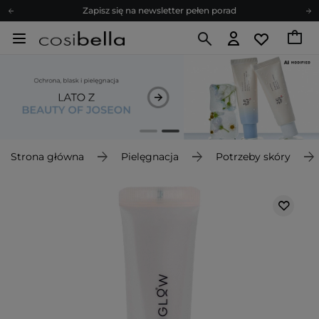
Zapisz się na newsletter pełen porad
Bezpłatne konsultacje kosmetologiczne
Z nami to możliwe! Realizacja zamówienia do 24h.
Poleć nas i zyskaj jeszcze więcej punktów
Zapisz się na newsletter pełen porad
Strona główna
Pielęgnacja
Potrzeby skóry