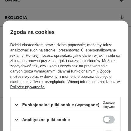
EKOLOGIA
Zgoda na cookies
ZADAJ PYTANIE
Dzięki ciasteczkom serwis działa poprawnie; możemy także
analizować ruch na stronie i prezentować Ci spersonalizowane
Krem tonujący z filtrem SPF 50+
reklamy. Poniżej możesz sprawdzić, jakie dane i w jakim celu są
zbierane zarówno przez nas, jak i naszych partnerów. Możesz
178,00 zł
/
100 ml
, w tym VAT
zdecydować też, czy i komu zezwalasz na przetwarzanie
ID towaru: 25031
danych (poza wymaganymi danymi funkcjonalnymi). Zgodę
możesz wycofać w dowolnym momencie poprzez usunięcie
ciasteczek z Twojej przeglądarki. Więcej informacji znajdziesz w
Polityce prywatności
.
89,00 zł
/
szt.
Zawsze
Funkcjonalne pliki cookie (wymagane)
aktywne
DODAJ DO KOSZYKA
Analityczne pliki cookie