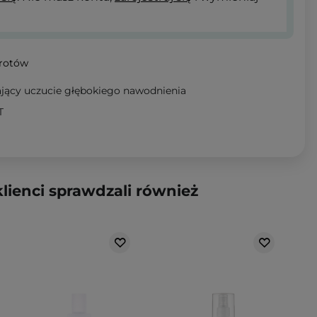
wrotów
jący uczucie głębokiego nawodnienia
T
klienci sprawdzali również