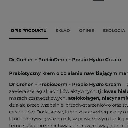
OPIS PRODUKTU
SKŁAD
OPINIE
EKOLOGIA
Dr Grehen - PrebioDerm - Prebio Hydro Cream
Prebiotyczny krem o działaniu nawilżającym mar
Dr Grehen - PrebioDerm - Prebio Hydro Cream
- 
z
awiera szereg składników aktywnych, tj.:
kwas hia
masach cząsteczkowych,
atelokolagen, niacynam
działają przeciwzapalnie, przeciwstarzeniowo oraz 
ceramidów.
Dodatkowo, krem został wzbogacony o 
które odgrywają ważną rolę w prawidłowym funkcjon
temu skóra może zachwycać zdrowym wyglądem i 