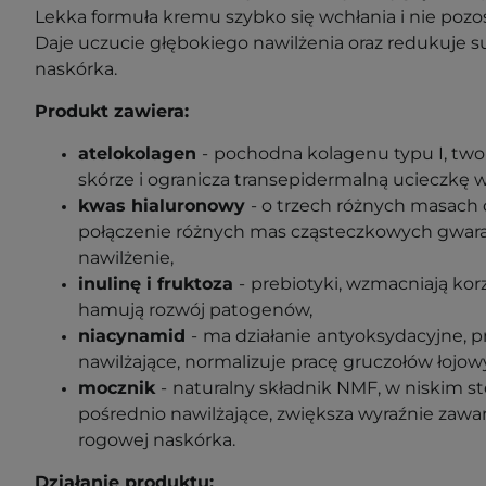
Lekka formuła kremu szybko się wchłania i nie pozos
Daje uczucie głębokiego nawilżenia oraz redukuje s
naskórka.
Produkt zawiera:
atelokolagen
-
pochodna kolagenu typu I, twor
skórze i ogranicza transepidermalną ucieczkę 
kwas hialuronowy
-
o trzech różnych masach 
p
ołączenie różnych mas cząsteczkowych gwar
nawilżenie,
inulinę i fruktoza
-
prebiotyki, wzmacniają korz
hamują rozwój patogenów,
niacynamid
-
ma działanie
antyoksydacyjne, p
nawilżające, normalizuje pracę gruczołów łojow
mocznik
-
naturalny składnik NMF, w niskim st
pośrednio nawilżające, zwiększa wyraźnie zaw
rogowej naskórka.
Działanie produktu: