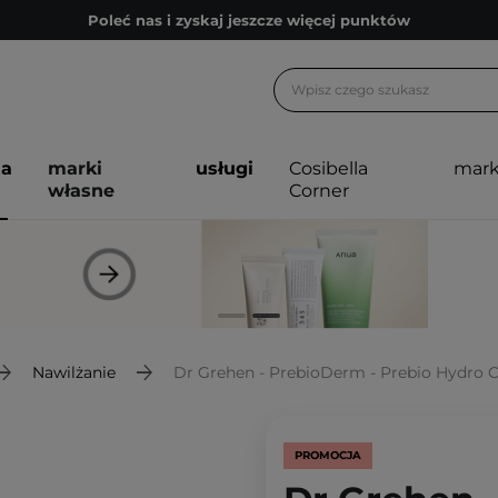
Poleć nas i zyskaj jeszcze więcej punktów
Zapisz się na newsletter pełen porad
Bezpłatne konsultacje kosmetologiczne
Z nami to możliwe! Realizacja zamówienia do 24h.
ja
marki
usługi
Cosibella
mark
Poleć nas i zyskaj jeszcze więcej punktów
własne
Corner
Zapisz się na newsletter pełen porad
Nawilżanie
Dr Grehen - PrebioDerm - Prebio Hydro C
PROMOCJA