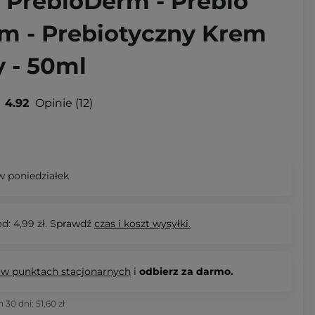
- PrebioDerm - Prebio
m - Prebiotyczny Krem
y - 50ml
4.92
Opinie
12
 poniedziałek
d: 4,99 zł.
Sprawdź
czas i koszt wysyłki.
 w punktach stacjonarnych
i
odbierz za darmo.
h 30 dni:
51,60 zł