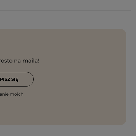
rosto na maila!
PISZ SIĘ
anie moich