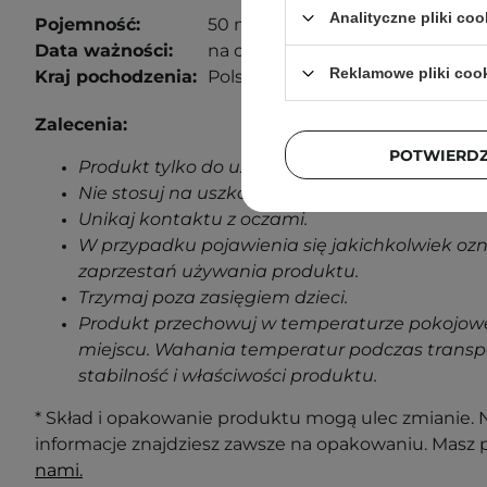
Analityczne pliki coo
Pojemność:
50 ml
Data ważności:
na opakowaniu.
Reklamowe pliki coo
Kraj pochodzenia:
Polska.
Zalecenia:
POTWIERD
Produkt tylko do użytku zewnętrznego.
Nie stosuj na uszkodzoną skórę.
Unikaj kontaktu z oczami.
W przypadku pojawienia się jakichkolwiek oz
zaprzestań używania produktu.
Trzymaj poza zasięgiem dzieci.
Produkt przechowuj w temperaturze pokojowe
miejscu. Wahania temperatur podczas transp
stabilność i właściwości produktu.
* Skład i opakowanie produktu mogą ulec zmianie. N
informacje znajdziesz zawsze na opakowaniu. Masz 
nami.