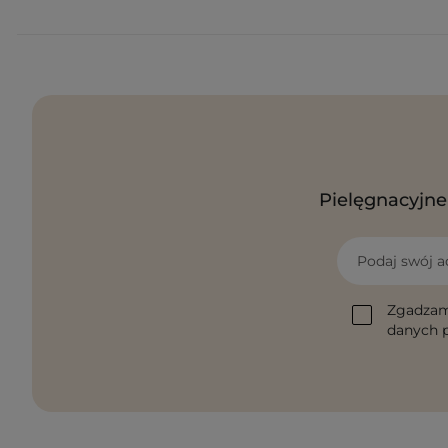
Pielęgnacyjne 
Podaj swój a
Zgadzam
danych p