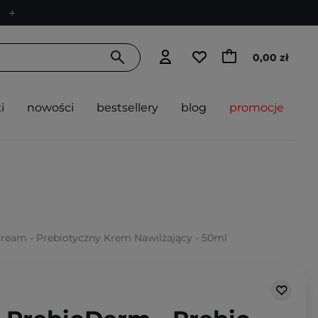
0,00 zł
i
nowości
bestsellery
blog
promocje
ream - Prebiotyczny Krem Nawilżający - 50ml