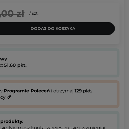
,00 zł
/
szt.
DODAJ DO KOSZYKA
owy
z:
51.60
pkt.
 w
Programie Poleceń
i otrzymaj
129
pkt.
ący
produkty.
 się
. Nie masz konta,
zarejestruj się
i wymieniaj