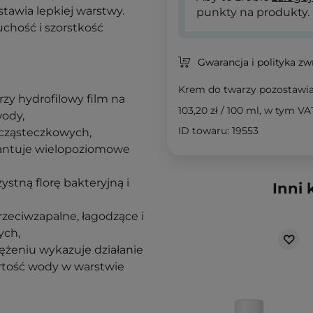
tawia lepkiej warstwy.
punkty na produkty.
uchość i szorstkość
Gwarancja i polityka z
Krem do twarzy pozostawia
zy hydrofilowy film na
103,20 zł
/
100 ml
, w tym VA
wody,
ID towaru: 19553
cząsteczkowych,
antuje wielopoziomowe
ystną florę bakteryjną i
Inni 
rzeciwzapalne, łagodzące i
ych,
ężeniu wykazuje działanie
artość wody w warstwie