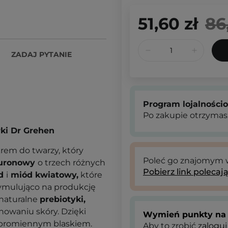
51,60 zł
86
ZADAJ PYTANIE
Program lojalności
Po zakupie otrzymas
ki Dr Grehen
krem do twarzy, który
Poleć go znajomym
luronowy
o trzech różnych
Pobierz link polecaj
id
i
miód kwiatowy,
które
stymulująco na produkcję
naturalne
prebiotyki,
owaniu skóry. Dzięki
Wymień punkty na 
promiennym blaskiem.
Aby to zrobić
zaloguj