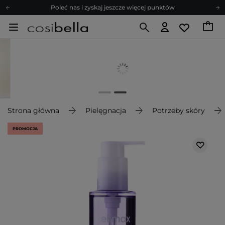
Poleć nas i zyskaj jeszcze więcej punktów
Zapisz się na newsletter pełen porad
Bezpłatne konsultacje kosmetologiczne
Z nami to możliwe! Realizacja zamówienia do 24h.
Poleć nas i zyskaj jeszcze więcej punktów
Zapisz się na newsletter pełen porad
Strona główna
Pielęgnacja
Potrzeby skóry
PROMOCJA