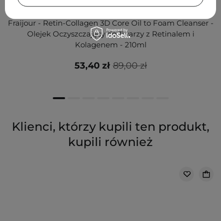
PROMOCJA
Fraijour - Retin-Collagen 3D Core Oil to Foam Cleanser -
Olejek Oczyszczający do Twarzy z Retinalem i
Kolagenem - 210ml
53,40 zł
89,00 zł
Klienci, którzy kupili ten produkt,
kupili również