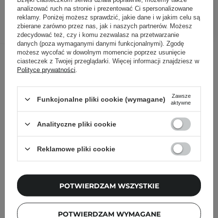
analizować ruch na stronie i prezentować Ci spersonalizowane
reklamy. Poniżej możesz sprawdzić, jakie dane i w jakim celu są
DODAJ DO KOSZYKA
zbierane zarówno przez nas, jak i naszych partnerów. Możesz
zdecydować też, czy i komu zezwalasz na przetwarzanie
danych (poza wymaganymi danymi funkcjonalnymi). Zgodę
Inni klienci sprawdzali również
możesz wycofać w dowolnym momencie poprzez usunięcie
ciasteczek z Twojej przeglądarki. Więcej informacji znajdziesz w
Polityce prywatności
.
Zawsze
Funkcjonalne pliki cookie (wymagane)
aktywne
Analityczne pliki cookie
Reklamowe pliki cookie
POTWIERDZAM WSZYSTKIE
POTWIERDZAM WYMAGANE