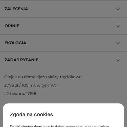
ZALECENIA
OPINIE
EKOLOGIA
ZADAJ PYTANIE
Olejek do demakijażu skóry trądzikowej
37,73 zł
/
100 ml
, w tym VAT
ID towaru: 17198
Zgoda na cookies
56,60 zł
62,90 zł
/
szt.
Dzięki ciasteczkom serwis działa poprawnie; możemy także