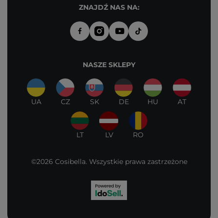
ZNAJDŹ NAS NA:
NASZE SKLEPY
UA
CZ
SK
DE
HU
AT
LT
LV
RO
©2026 Cosibella. Wszystkie prawa zastrzeżone