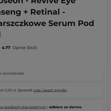
oseon - Revive Eye
seng + Retinal -
arszczkowe Serum Pod
l
4.77
Opinie
540
 poniedziałek
d: 6,99 zł.
Sprawdź
czas i koszt wysyłki.
 w punktach stacjonarnych
i
odbierz za darmo.