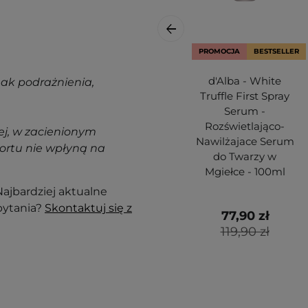
PROMOCJA
BESTSELLER
d'Alba - White
nak podrażnienia,
Truffle First Spray
Serum -
Rozświetlająco-
j, w zacienionym
Nawilżajace Serum
ortu nie wpłyną na
do Twarzy w
Mgiełce - 100ml
ajbardziej aktualne
pytania?
Skontaktuj się z
77,90 zł
119,90 zł