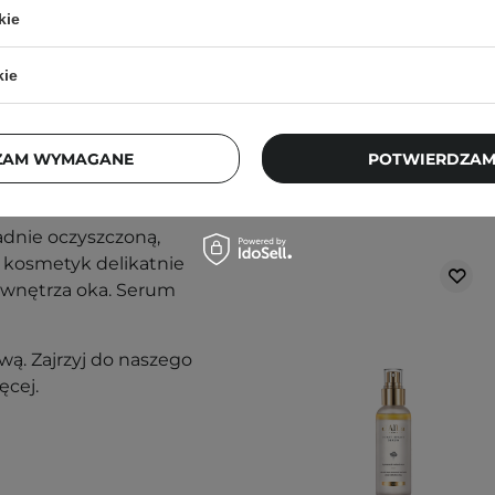
kie
kie
u:
ZAM WYMAGANE
POTWIERDZAM
Klienci, którz
adnie oczyszczoną,
 kosmetyk delikatnie
o wnętrza oka. Serum
ą. Zajrzyj do naszego
ęcej.