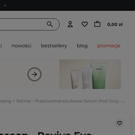
0,00 zł
i
nowości
bestsellery
blog
promocje
seng + Retinal - Przeciwzmarszczkowe Serum Pod Oczy - 30ml