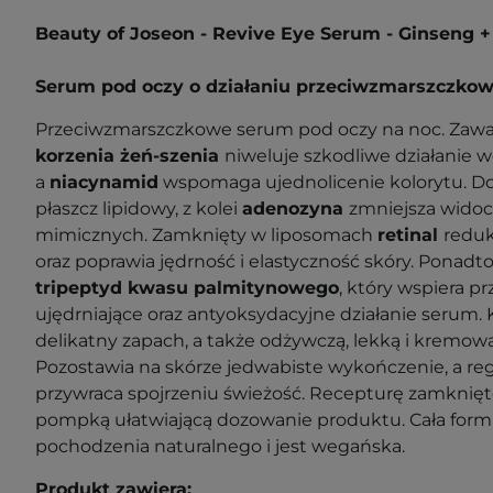
Beauty of Joseon - Revive Eye Serum - Ginseng +
Serum pod oczy o działaniu przeciwzmarszczk
Przeciwzmarszczkowe serum pod oczy na noc. Zawa
korzenia żeń-szenia
niweluje szkodliwe działanie 
a
niacynamid
wspomaga ujednolicenie kolorytu. 
płaszcz lipidowy, z kolei
adenozyna
zmniejsza wido
mimicznych. Zamknięty w liposomach
retinal
reduk
oraz poprawia jędrność i elastyczność skóry.
Ponadto
tripeptyd kwasu palmitynowego
, który wspiera 
ujędrniające oraz antyoksydacyjne działanie serum
delikatny zapach, a także odżywczą, lekką i kremow
Pozostawia na skórze jedwabiste wykończenie, a re
przywraca spojrzeniu świeżość. Recepturę zamknię
pompką ułatwiającą dozowanie produktu. Cała form
pochodzenia naturalnego i jest wegańska.
Produkt zawiera: