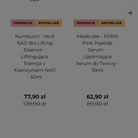
PROMOCJA
BESTSELLER
PROMOCJA
BESTSELLER
Numbuzin - No.9
Medicube - PDRN
NAD Bio Lifting
Pink Peptide
Essence -
Serum -
Liftingująca
Ujędrniające
Esencja z
Serum do Twarzy -
Koenzymem NAD
30ml
- 50ml
77,90 zł
62,90 zł
129,90 zł
89,90 zł