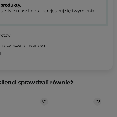
produkty.
 się
. Nie masz konta,
zarejestruj się
i wymieniaj
wrotów
ia żeń-szenia i retinalem
T
klienci sprawdzali również