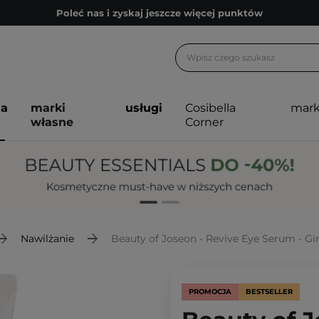
Poleć nas i zyskaj jeszcze więcej punktów
Zapisz się na newsletter pełen porad
Bezpłatne konsultacje kosmetologiczne
Z nami to możliwe! Realizacja zamówienia do 24h.
ja
marki
usługi
Cosibella
mark
Poleć nas i zyskaj jeszcze więcej punktów
własne
Corner
Zapisz się na newsletter pełen porad
Nawilżanie
Beauty of Joseon - Revive Eye Serum - Gin
PROMOCJA
BESTSELLER