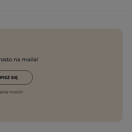
rosto na maila!
PISZ SIĘ
anie moich