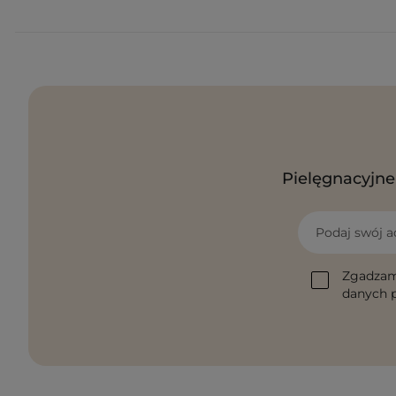
Pielęgnacyjne 
Podaj swój a
Zgadzam
danych p