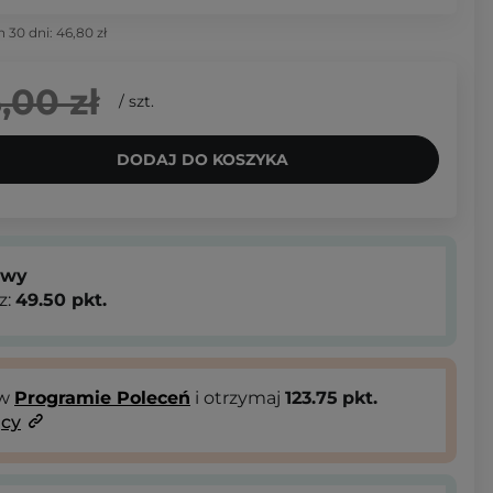
h 30 dni:
46,80 zł
,00 zł
/
szt.
DODAJ DO KOSZYKA
owy
z:
49.50
pkt.
 w
Programie Poleceń
i otrzymaj
123.75
pkt.
ący