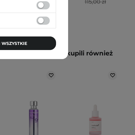
115,00 zł
 WSZYSTKIE
y kupili ten produkt, kupili również