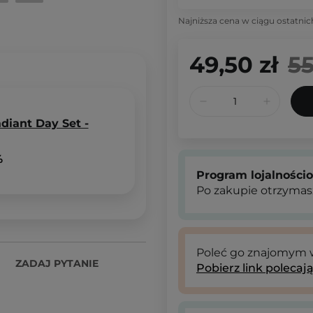
Najniższa cena w ciągu ostatnic
49,50 zł
55
diant Day Set -
%
Program lojalności
Po zakupie otrzymas
Poleć go znajomym
ZADAJ PYTANIE
Pobierz link polecaj