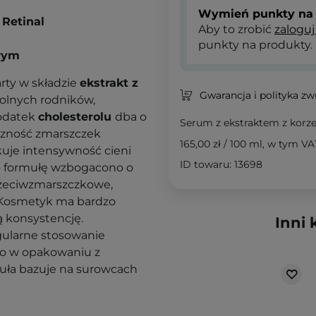
Wymień punkty na 
 Retinal
Aby to zrobić
zaloguj
punkty na produkty.
owym
rty w składzie
ekstrakt z
Gwarancja i polityka z
wolnych rodników,
Dodatek
cholesterolu
dba o
Serum z ekstraktem z korzen
czność zmarszczek
165,00 zł
/
100 ml
, w tym VA
uje intensywność cieni
ID towaru: 13698
 formułę wzbogacono o
przeciwzmarszczkowe,
. Kosmetyk ma bardzo
ą konsystencję.
Inni 
gularne stosowanie
to w opakowaniu z
uła bazuje na surowcach