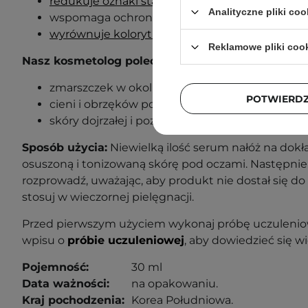
redukuje oznaki starzenia
,
Analityczne pliki coo
wspomaga ochronę antyoksydacyjną,
wyrównuje koloryt skóry
.
Reklamowe pliki coo
Nasz kosmetolog poleca ten produkt w przypadk
zmarszczek w okolicy oczu
,
POTWIERD
cieni i obrzęków pod oczami,
skóry dojrzałej i pozbawionej elastyczności.
Sposób użycia:
Niewielką ilość serum nałóż na dokł
osuszoną i tonizowaną skórę pod oczami. Następnie
rozprowadź, uważając,
aby produkt nie dostał się d
stosuj w wieczornej pielęgnacji.
Przed pierwszym użyciem wykonaj próbę uczuleniow
wpisu o
próbie uczuleniowej
, aby dowiedzieć się wi
Pojemność:
30 ml
Data ważności:
na opakowaniu.
Kraj pochodzenia:
Korea Południowa
.