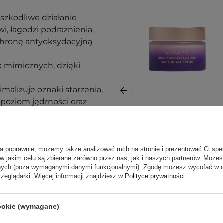
 szkodliwe działanie
, łagodzi podrażnienia,
chronę antyoksydacyjną
 mimicznych, dzięki
malizuje oznaki starzenia,
poziom jędrności oraz
barierę lipidową,
Lumene - Nordic
skórku,
Ageless Ajaton
tymuluje syntezę kolagenu,
Radiant Youth
ła poprawnie; możemy także analizować ruch na stronie i prezentować Ci spe
 w jakim celu są zbierane zarówno przez nas, jak i naszych partnerów. Może
SPF30 - Krem na
rę.
anych (poza wymaganymi danymi funkcjonalnymi). Zgodę możesz wycofać w
Dzień - 50ml
rzeglądarki. Więcej informacji znajdziesz w
Polityce prywatności
.
cookie (wymagane)
139,00 zł