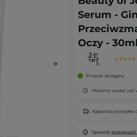
Beauty of J
Serum - Gin
Przeciwzm
Oczy - 30m
Produkt dostępny
Możemy wysłać już:
w
Najtańsza przesyłka o
Sprawdź
dostępność