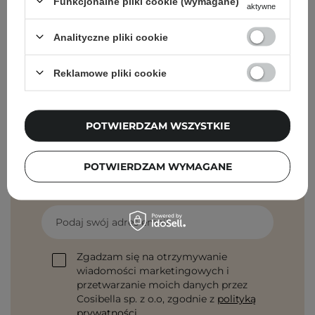
Funkcjonalne pliki cookie (wymagane)
aktywne
Emulsja do Twarzy - 200g
Analityczne pliki cookie
79,00 zł
Reklamowe pliki cookie
POTWIERDZAM WSZYSTKIE
Newsletter Cosibella
Pielęgnacyjne checklisty, eksperckie porady,
POTWIERDZAM WYMAGANE
beauty nowości - prosto na maila!
Podaj swój adres email
Zgadzam się na otrzymywanie
wiadomości marketingowych i
przetwarzanie moich danych przez
Cosibella sp. z o.o, zgodnie z
polityką
prywatności
.