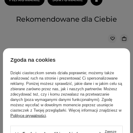
Rekomendowane dla Ciebie
Zgoda na cookies
Dzięki ciasteczkom serwis działa poprawnie; możemy także
analizować ruch na stronie i prezentować Ci spersonalizowane
reklamy. Poniżej możesz sprawdzić, jakie dane i w jakim celu są
zbierane zarówno przez nas, jak i naszych partnerów. Możesz
zdecydować też, czy i komu zezwalasz na przetwarzanie
danych (poza wymaganymi danymi funkcjonalnymi). Zgodę
możesz wycofać w dowolnym momencie poprzez usunięcie
ciasteczek z Twojej przeglądarki. Więcej informacji znajdziesz w
Polityce prywatności
.
Zawsze
Torriden - Dive-In For Men All In One - Nawilżająca