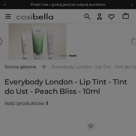
Poleć nas i zyskaj jeszcze więcej punktów
Zapisz się na newsletter pełen porad
Bezpłatne konsultacje kosmetologiczne
Z nami to możliwe! Realizacja zamówienia do 24h.
Poleć nas i zyskaj jeszcze więcej punktów
Zapisz się na newsletter pełen porad
Strona główna
Everybody London - Lip Tint - Tint do Us
Everybody London - Lip Tint - Tint
do Ust - Peach Bliss - 10ml
Ilość produktów:
1