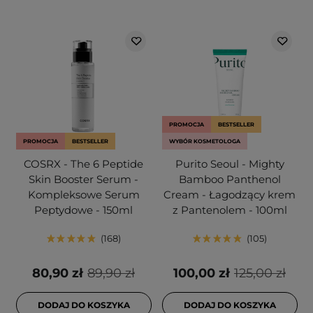
PROMOCJA
BESTSELLER
PROMOCJA
BESTSELLER
WYBÓR KOSMETOLOGA
COSRX - The 6 Peptide
Purito Seoul - Mighty
Skin Booster Serum -
Bamboo Panthenol
Kompleksowe Serum
Cream - Łagodzący krem
Peptydowe - 150ml
z Pantenolem - 100ml
168
105
80,90 zł
89,90 zł
100,00 zł
125,00 zł
DODAJ DO KOSZYKA
DODAJ DO KOSZYKA