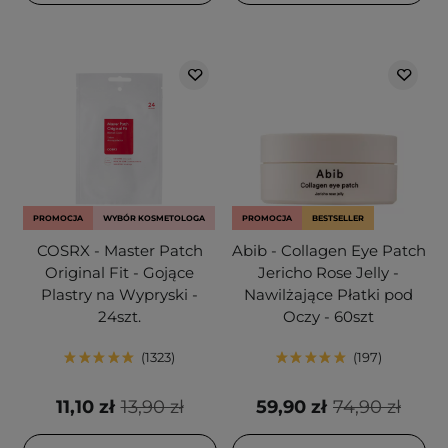
PROMOCJA
WYBÓR KOSMETOLOGA
PROMOCJA
BESTSELLER
COSRX - Master Patch
Abib - Collagen Eye Patch
Original Fit - Gojące
Jericho Rose Jelly -
Plastry na Wypryski -
Nawilżające Płatki pod
24szt.
Oczy - 60szt
1323
197
11,10 zł
13,90 zł
59,90 zł
74,90 zł