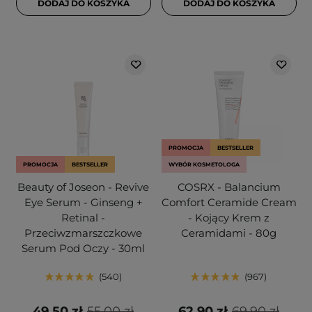
DODAJ DO KOSZYKA
DODAJ DO KOSZYKA
PROMOCJA
BESTSELLER
PROMOCJA
BESTSELLER
WYBÓR KOSMETOLOGA
Beauty of Joseon - Revive
COSRX - Balancium
Eye Serum - Ginseng +
Comfort Ceramide Cream
Retinal -
- Kojący Krem z
Przeciwzmarszczkowe
Ceramidami - 80g
Serum Pod Oczy - 30ml
540
967
49,50 zł
55,00 zł
62,90 zł
69,90 zł