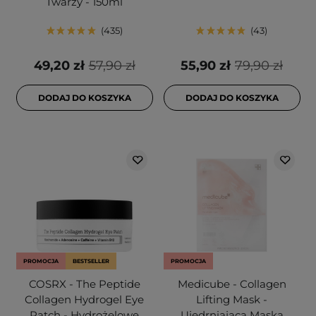
Twarzy - 150ml
435
43
49,20 zł
57,90 zł
55,90 zł
79,90 zł
DODAJ DO KOSZYKA
DODAJ DO KOSZYKA
PROMOCJA
BESTSELLER
PROMOCJA
COSRX - The Peptide
Medicube - Collagen
Collagen Hydrogel Eye
Lifting Mask -
Patch - Hydrożelowe
Ujędrniająca Maska