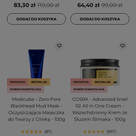
83,30 zł
119,00 zł
64,40 zł
99,00 zł
DODAJ DO KOSZYKA
DODAJ DO KOSZYKA
PROMOCJA
BESTSELLER
PROMOCJA
BESTSELLER
WYBÓR KOSMETOLOGA
WYBÓR KOSMETOLOGA
Medicube - Zero Pore
COSRX - Advanced Snail
Blackhead Mud Mask -
92 All in One Cream -
Oczyszczająca Maseczka
Wszechstronny Krem ze
do Twarzy z Glinką - 100g
Śluzem Ślimaka - 100g
87
997