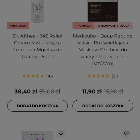
PROMOCJA
PROMOCJA
WYBÓR KOSMETOLOGA
Dr. Althea - 345 Relief
Medicube - Deep Peptide
Cream Mist - Kojąca
Mask - Rozświetlająca
Kremowa Mgiełka do
Maska w Płachcie do
Twarzy - 60ml
Twarzy z Peptydami -
1szt/27ml
16
51
38,40 zł
59,00 zł
11,90 zł
15,90 zł
DODAJ DO KOSZYKA
DODAJ DO KOSZYKA