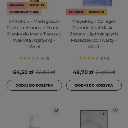
PROMOCJA
BESTSELLER
WYBÓR KOSMETOLOGA
PROMOCJA
BESTSELLER
SKIN1004 - Madagascar
Mary&May - Collagen
Centella Ampoule Foam -
Peptide Vital Mask -
Pianka do Mycia Twarzy z
Zestaw Ujędrniających
Wąkrotą Azjatycką -
Maseczek do Twarzy -
125ml
30szt
218
143
64,50 zł
86,00 zł
48,70 zł
64,90 zł
DODAJ DO KOSZYKA
DODAJ DO KOSZYKA