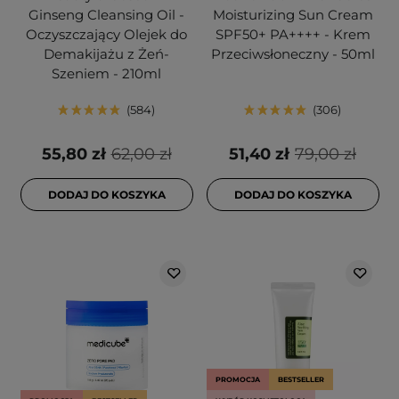
Ginseng Cleansing Oil -
Moisturizing Sun Cream
Oczyszczający Olejek do
SPF50+ PA++++ - Krem
Demakijażu z Żeń-
Przeciwsłoneczny - 50ml
Szeniem - 210ml
584
306
55,80 zł
62,00 zł
51,40 zł
79,00 zł
DODAJ DO KOSZYKA
DODAJ DO KOSZYKA
PROMOCJA
BESTSELLER