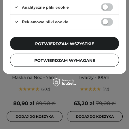
Analityczne pliki cookie
Reklamowe pliki cookie
POTWIERDZAM WSZYSTKIE
PROMOCJA
BESTSELLER
PROMOCJA
BESTSELLER
Medicube - Collagen
Dr. Althea - Aqua Marine
POTWIERDZAM WYMAGANE
Night Wrapping Peel Off
Jelly Mist - Nawilżająca
Mask - Ujędrniająca
Galaretowa Mgiełka do
Maska na Noc - 75ml
Twarzy - 100ml
202
72
80,90 zł
89,90 zł
63,20 zł
79,00 zł
DODAJ DO KOSZYKA
DODAJ DO KOSZYKA