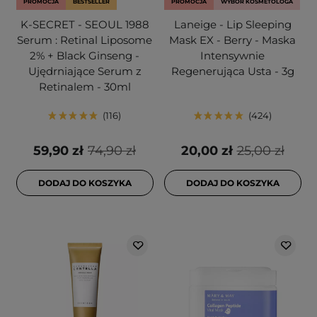
PROMOCJA
BESTSELLER
PROMOCJA
WYBÓR KOSMETOLOGA
K-SECRET - SEOUL 1988
Laneige - Lip Sleeping
Serum : Retinal Liposome
Mask EX - Berry - Maska
2% + Black Ginseng -
Intensywnie
Ujędrniające Serum z
Regenerująca Usta - 3g
Retinalem - 30ml
116
424
59,90 zł
74,90 zł
20,00 zł
25,00 zł
DODAJ DO KOSZYKA
DODAJ DO KOSZYKA