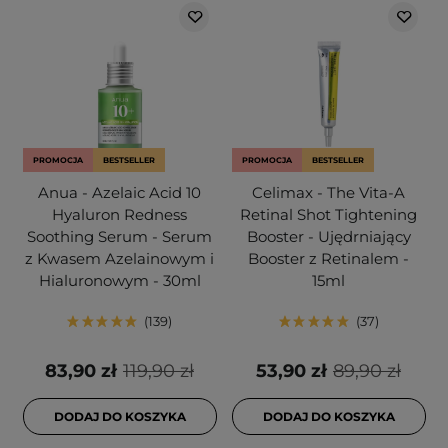
PROMOCJA
BESTSELLER
PROMOCJA
BESTSELLER
Anua - Azelaic Acid 10
Celimax - The Vita-A
Hyaluron Redness
Retinal Shot Tightening
Soothing Serum - Serum
Booster - Ujędrniający
z Kwasem Azelainowym i
Booster z Retinalem -
Hialuronowym - 30ml
15ml
139
37
83,90 zł
119,90 zł
53,90 zł
89,90 zł
DODAJ DO KOSZYKA
DODAJ DO KOSZYKA