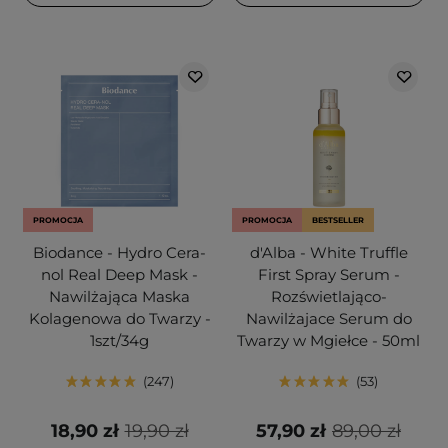
PROMOCJA
PROMOCJA
BESTSELLER
Biodance - Hydro Cera-
d'Alba - White Truffle
nol Real Deep Mask -
First Spray Serum -
Nawilżająca Maska
Rozświetlająco-
Kolagenowa do Twarzy -
Nawilżajace Serum do
1szt/34g
Twarzy w Mgiełce - 50ml
247
53
18,90 zł
19,90 zł
57,90 zł
89,00 zł