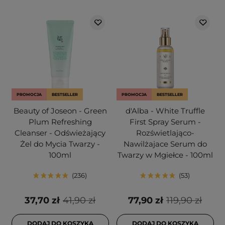
PROMOCJA
BESTSELLER
PROMOCJA
BESTSELLER
Beauty of Joseon - Green
d'Alba - White Truffle
Plum Refreshing
First Spray Serum -
Cleanser - Odświeżający
Rozświetlająco-
Żel do Mycia Twarzy -
Nawilżajace Serum do
100ml
Twarzy w Mgiełce - 100ml
236
53
37,70 zł
41,90 zł
77,90 zł
119,90 zł
DODAJ DO KOSZYKA
DODAJ DO KOSZYKA