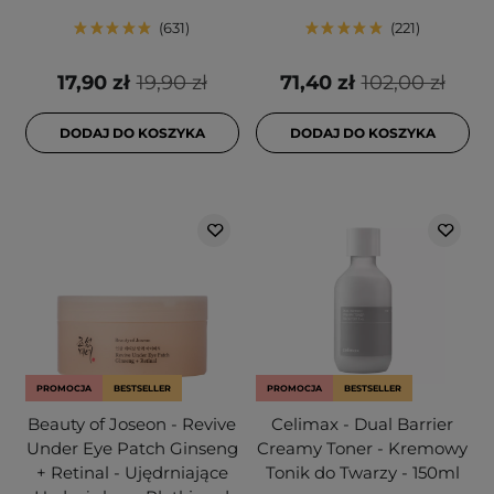
631
221
17,90 zł
19,90 zł
71,40 zł
102,00 zł
DODAJ DO KOSZYKA
DODAJ DO KOSZYKA
PROMOCJA
BESTSELLER
PROMOCJA
BESTSELLER
Beauty of Joseon - Revive
Celimax - Dual Barrier
Under Eye Patch Ginseng
Creamy Toner - Kremowy
+ Retinal - Ujędrniające
Tonik do Twarzy - 150ml