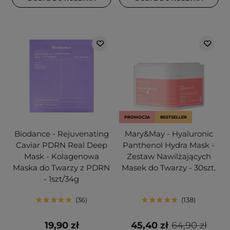
PROMOCJA
BESTSELLER
Biodance - Rejuvenating
Mary&May - Hyaluronic
Caviar PDRN Real Deep
Panthenol Hydra Mask -
Mask - Kolagenowa
Zestaw Nawilżających
Maska do Twarzy z PDRN
Masek do Twarzy - 30szt.
- 1szt/34g
36
138
19,90 zł
45,40 zł
64,90 zł