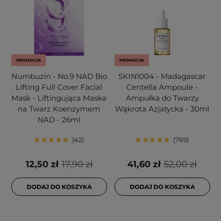
PROMOCJA
PROMOCJA
Numbuzin - No.9 NAD Bio
SKIN1004 - Madagascar
Lifting Full Cover Facial
Centella Ampoule -
Mask - Liftingująca Maska
Ampułka do Twarzy
na Twarz Koenzymem
Wąkrota Azjatycka - 30ml
NAD - 26ml
42
769
12,50 zł
17,90 zł
41,60 zł
52,00 zł
DODAJ DO KOSZYKA
DODAJ DO KOSZYKA