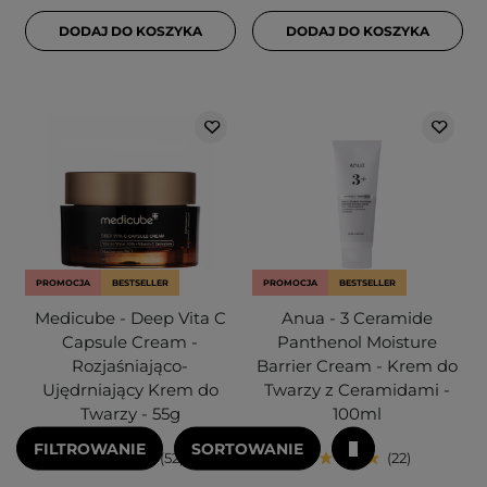
DODAJ DO KOSZYKA
DODAJ DO KOSZYKA
PROMOCJA
BESTSELLER
PROMOCJA
BESTSELLER
Medicube - Deep Vita C
Anua - 3 Ceramide
Capsule Cream -
Panthenol Moisture
Rozjaśniająco-
Barrier Cream - Krem do
Ujędrniający Krem do
Twarzy z Ceramidami -
Twarzy - 55g
100ml
FILTROWANIE
SORTOWANIE
52
22