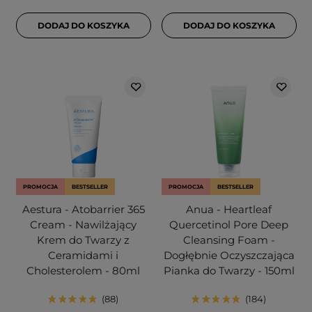
DODAJ DO KOSZYKA
DODAJ DO KOSZYKA
PROMOCJA
BESTSELLER
PROMOCJA
BESTSELLER
Aestura - Atobarrier 365
Anua - Heartleaf
Cream - Nawilżający
Quercetinol Pore Deep
Krem do Twarzy z
Cleansing Foam -
Ceramidami i
Dogłębnie Oczyszczająca
Cholesterolem - 80ml
Pianka do Twarzy - 150ml
88
184