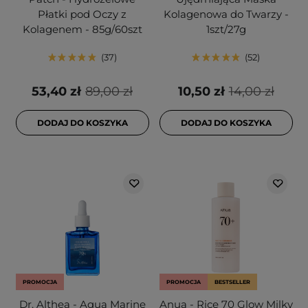
Płatki pod Oczy z
Kolagenowa do Twarzy -
Kolagenem - 85g/60szt
1szt/27g
37
52
53,40 zł
89,00 zł
10,50 zł
14,00 zł
DODAJ DO KOSZYKA
DODAJ DO KOSZYKA
PROMOCJA
PROMOCJA
BESTSELLER
Dr. Althea - Aqua Marine
Anua - Rice 70 Glow Milky