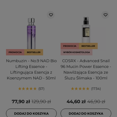
PROMOCJA
BESTSELLER
PROMOCJA
BESTSELLER
WYBÓR KOSMETOLOGA
Numbuzin - No.9 NAD Bio
COSRX - Advanced Snail
Lifting Essence -
96 Mucin Power Essence -
Liftingująca Esencja z
Nawilżająca Esencja ze
Koenzymem NAD - 50ml
Śluzu Ślimaka - 100ml
57
1734
77,90 zł
129,90 zł
44,60 zł
46,90 zł
DODAJ DO KOSZYKA
DODAJ DO KOSZYKA