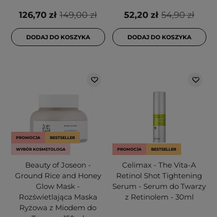
126,70 zł
149,00 zł
52,20 zł
54,90 zł
DODAJ DO KOSZYKA
DODAJ DO KOSZYKA
PROMOCJA
BESTSELLER
WYBÓR KOSMETOLOGA
PROMOCJA
BESTSELLER
Beauty of Joseon -
Celimax - The Vita-A
Ground Rice and Honey
Retinol Shot Tightening
Glow Mask -
Serum - Serum do Twarzy
Rozświetlająca Maska
z Retinolem - 30ml
Ryżowa z Miodem do