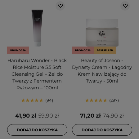
PROMOCJA
PROMOCJA
BESTSELLER
Haruharu Wonder - Black
Beauty of Joseon -
Rice Moisture 5.5 Soft
Dynasty Cream - Łagodny
Cleansing Gel – Żel do
Krem Nawilżający do
Twarzy z Fermentem
Twarzy - 50ml
Ryżowym – 100ml
94
297
41,90 zł
59,90 zł
71,20 zł
74,90 zł
DODAJ DO KOSZYKA
DODAJ DO KOSZYKA