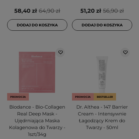
58,40 zł
64,90 zł
51,20 zł
56,90 zł
DODAJ DO KOSZYKA
DODAJ DO KOSZYKA
PROMOCJA
PROMOCJA
BESTSELLER
Biodance - Bio-Collagen
Dr. Althea - 147 Barrier
Real Deep Mask -
Cream - Intensywnie
Ujędrniająca Maska
Łagodzący Krem do
Kolagenowa do Twarzy -
Twarzy - 50ml
1szt/34g