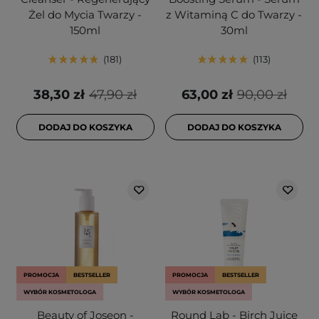
Żel do Mycia Twarzy -
z Witaminą C do Twarzy -
150ml
30ml
181
113
38,30 zł
47,90 zł
63,00 zł
90,00 zł
DODAJ DO KOSZYKA
DODAJ DO KOSZYKA
PROMOCJA
BESTSELLER
PROMOCJA
BESTSELLER
WYBÓR KOSMETOLOGA
WYBÓR KOSMETOLOGA
Beauty of Joseon -
Round Lab - Birch Juice