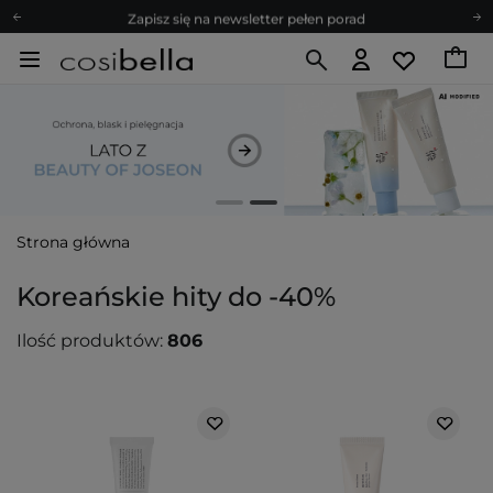
Zapisz się na newsletter pełen porad
Bezpłatne konsultacje kosmetologiczne
Z nami to możliwe! Realizacja zamówienia do 24h.
Poleć nas i zyskaj jeszcze więcej punktów
Zapisz się na newsletter pełen porad
Strona główna
Koreańskie hity do -40%
Ilość produktów:
806