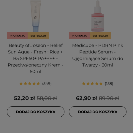
PROMOCJA
BESTSELLER
PROMOCJA
BESTSELLER
Beauty of Joseon - Relief
Medicube - PDRN Pink
Sun Aqua - Fresh : Rice +
Peptide Serum -
B5 SPF50+ PA++++ -
Ujędrniające Serum do
Przeciwsłoneczny Krem -
Twarzy - 30ml
50ml
549
158
52,20 zł
58,00 zł
62,90 zł
89,90 zł
DODAJ DO KOSZYKA
DODAJ DO KOSZYKA