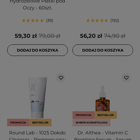
Hydrożelowe Płatki pod
Oczy - 60szt.
39
192
59,30 zł
79,00 zł
56,20 zł
74,90 zł
DODAJ DO KOSZYKA
DODAJ DO KOSZYKA
PROMOCJA
BESTSELLER
PROMOCJA
BESTSELLER
WYBÓR KOSMETOLOGA
Round Lab - 1025 Dokdo
Dr. Althea - Vitamin C
Cleanser - Regenerujący
Boosting Serum - Serum