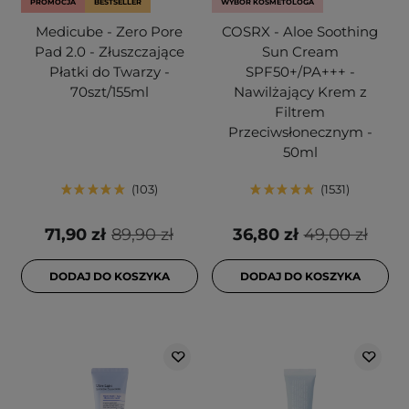
PROMOCJA
BESTSELLER
WYBÓR KOSMETOLOGA
Medicube - Zero Pore
COSRX - Aloe Soothing
Pad 2.0 - Złuszczające
Sun Cream
Płatki do Twarzy -
SPF50+/PA+++ -
70szt/155ml
Nawilżający Krem z
Filtrem
Przeciwsłonecznym -
50ml
103
1531
71,90 zł
89,90 zł
36,80 zł
49,00 zł
DODAJ DO KOSZYKA
DODAJ DO KOSZYKA