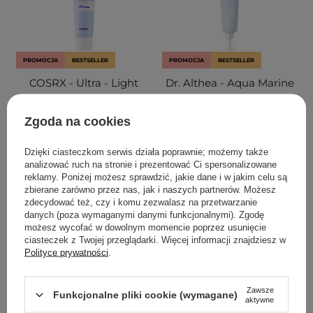
PROMOCJA
BESTSELLER
PROMOCJA
BESTSELLER
COSRX - Ultra - Light
Dr. Althea - Aqua Marine
Invisible Sunscreen
Watery Cream -
SPF50+/PA++++ - Lekki
Nawilżający Krem do
Zgoda na cookies
Nawilżający Krem z
Twarzy - 50ml
Filtrem
Dzięki ciasteczkom serwis działa poprawnie; możemy także
Przeciwsłonecznym -
analizować ruch na stronie i prezentować Ci spersonalizowane
50ml
reklamy. Poniżej możesz sprawdzić, jakie dane i w jakim celu są
zbierane zarówno przez nas, jak i naszych partnerów. Możesz
zdecydować też, czy i komu zezwalasz na przetwarzanie
156
54
danych (poza wymaganymi danymi funkcjonalnymi). Zgodę
możesz wycofać w dowolnym momencie poprzez usunięcie
41,30 zł
59,00 zł
53,40 zł
89,00 zł
ciasteczek z Twojej przeglądarki. Więcej informacji znajdziesz w
Polityce prywatności
.
DODAJ DO KOSZYKA
DODAJ DO KOSZYKA
Zawsze
Funkcjonalne pliki cookie (wymagane)
aktywne